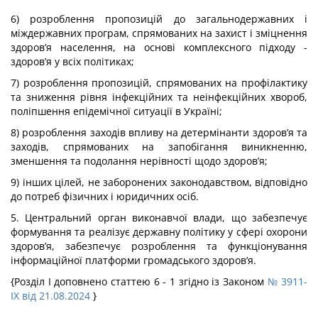
6) розроблення пропозицій до загальнодержавних і
міждержавних програм, спрямованих на захист і зміцнення
здоров’я населення, на основі комплексного підходу -
здоров’я у всіх політиках;
7) розроблення пропозицій, спрямованих на профілактику
та зниження рівня інфекційних та неінфекційних хвороб,
поліпшення епідемічної ситуації в Україні;
8) розроблення заходів впливу на детермінанти здоров’я та
заходів, спрямованих на запобігання виникненню,
зменшення та подолання нерівності щодо здоров’я;
9) інших цілей, не заборонених законодавством, відповідно
до потреб фізичних і юридичних осіб.
5. Центральний орган виконавчої влади, що забезпечує
формування та реалізує державну політику у сфері охорони
здоров’я, забезпечує розроблення та функціонування
інформаційної платформи громадського здоров’я.
{Розділ I доповнено статтею 6 - 1 згідно із Законом
№ 3911-
IX від 21.08.2024
}