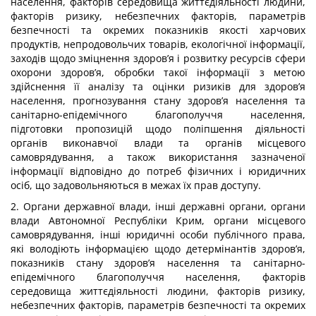
населення, факторів середовища життєдіяльності людини,
факторів ризику, небезпечних факторів, параметрів
безпечності та окремих показників якості харчових
продуктів, непродовольчих товарів, екологічної інформації,
заходів щодо зміцнення здоров’я і розвитку ресурсів сфери
охорони здоров’я, обробки такої інформації з метою
здійснення її аналізу та оцінки ризиків для здоров’я
населення, прогнозування стану здоров’я населення та
санітарно-епідемічного благополуччя населення,
підготовки пропозицій щодо поліпшення діяльності
органів виконавчої влади та органів місцевого
самоврядування, а також використання зазначеної
інформації відповідно до потреб фізичних і юридичних
осіб, що задовольняються в межах їх прав доступу.
2. Органи державної влади, інші державні органи, органи
влади Автономної Республіки Крим, органи місцевого
самоврядування, інші юридичні особи публічного права,
які володіють інформацією щодо детермінантів здоров’я,
показників стану здоров’я населення та санітарно-
епідемічного благополуччя населення, факторів
середовища життєдіяльності людини, факторів ризику,
небезпечних факторів, параметрів безпечності та окремих