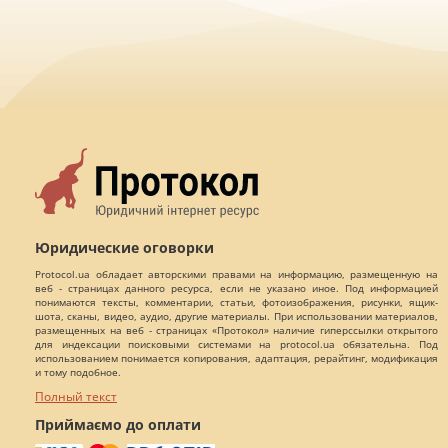
Юридические оговорки
Protocol.ua обладает авторскими правами на информацию, размещенную на
веб - страницах данного ресурса, если не указано иное. Под информацией
понимаются тексты, комментарии, статьи, фотоизображения, рисунки, ящик-
шота, сканы, видео, аудио, другие материалы. При использовании материалов,
размещенных на веб - страницах «Протокол» наличие гиперссылки открытого
для индексации поисковыми системами на protocol.ua обязательна. Под
использованием понимается копирования, адаптация, рерайтинг, модификация
и тому подобное.
Полный текст
Приймаємо до оплати