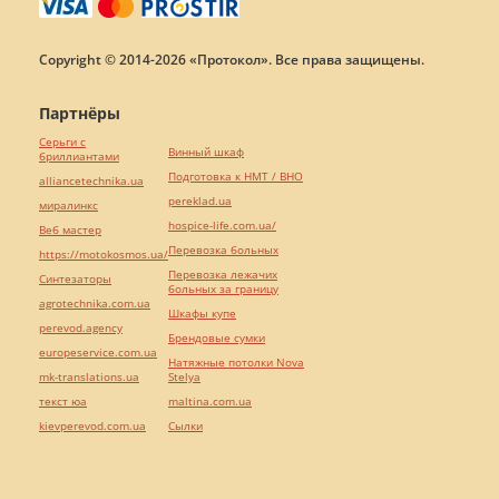
Copyright © 2014-2026 «Протокол». Все права защищены.
Партнёры
Серьги с
Винный шкаф
бриллиантами
Подготовка к НМТ / ВНО
alliancetechnika.ua
pereklad.ua
миралинкс
hospice-life.com.ua/
Веб мастер
Перевозка больных
https://motokosmos.ua/
Перевозка лежачих
Синтезаторы
больных за границу
agrotechnika.com.ua
Шкафы купе
perevod.agency
Брендовые сумки
europeservice.com.ua
Натяжные потолки Nova
mk-translations.ua
Stelya
текст юа
maltina.com.ua
kievperevod.com.ua
Cылки