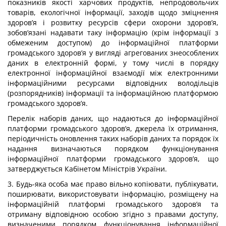
показників якості харчових продуктів, непродовольчих
товарів, екологічної інформації, заходів щодо зміцнення
здоров’я і розвитку ресурсів сфери охорони здоров’я,
зобов’язані надавати таку інформацію (крім інформації з
обмеженим доступом) до інформаційної платформи
громадського здоров’я у вигляді агрегованих знеособлених
даних в електронній формі, у тому числі в порядку
електронної інформаційної взаємодії між електронними
інформаційними ресурсами відповідних володільців
(розпорядників) інформації та інформаційною платформою
громадського здоров’я.
Перелік наборів даних, що надаються до інформаційної
платформи громадського здоров’я, джерела їх отримання,
періодичність оновлення таких наборів даних та порядок їх
надання визначаються порядком функціонування
інформаційної платформи громадського здоров’я, що
затверджується Кабінетом Міністрів України.
3. Будь-яка особа має право вільно копіювати, публікувати,
поширювати, використовувати інформацію, розміщену на
інформаційній платформі громадського здоров’я та
отриману відповідною особою згідно з правами доступу,
визначеними порядком функціонування інформаційної