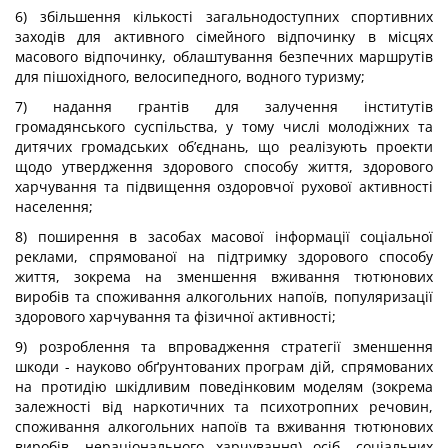
6) збільшення кількості загальнодоступних спортивних
заходів для активного сімейного відпочинку в місцях
масового відпочинку, облаштування безпечних маршрутів
для пішохідного, велосипедного, водного туризму;
7) надання грантів для залучення інститутів
громадянського суспільства, у тому числі молодіжних та
дитячих громадських об’єднань, що реалізують проекти
щодо утвердження здорового способу життя, здорового
харчування та підвищення оздоровчої рухової активності
населення;
8) поширення в засобах масової інформації соціальної
реклами, спрямованої на підтримку здорового способу
життя, зокрема на зменшення вживання тютюнових
виробів та споживання алкогольних напоїв, популяризації
здорового харчування та фізичної активності;
9) розроблення та впровадження стратегії зменшення
шкоди - науково обґрунтованих програм дій, спрямованих
на протидію шкідливим поведінковим моделям (зокрема
залежності від наркотичних та психотропних речовин,
споживання алкогольних напоїв та вживання тютюнових
виробів, нераціонального харчування) осіб, соціальних