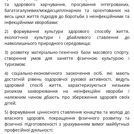
та здорового харчування, просування інтегрованих,
багатогалузевих/міждисциплінарних та орієнтованих на
весь цикл життя підходів до боротьби з неінфекційними та
інфекційними хворобами;
2) формування культури здорового способу життя,
екологічної культури і дбайливого ставлення до
навколишнього природного середовища;
3) розвитку матеріально-технічної бази масового спорту,
створення умов для заняття фізичною культурою і
туризмом;
4) соціально-економічного заохочення осіб, які мають
достатній рівень оздоровчої рухової активності, ведуть
здоровий спосіб життя, характеризуються низьким
ризиком захворювання на неінфекційні хвороби і
належним чином дбають про збереження здоров’я своїх
дітей;
5) формування ціннісного ставлення юнацтва та молоді до
власного здоров’я, покращення фізичного розвитку та
фізичної підготовленості з урахуванням вимог майбутньої
професійної діяльності;