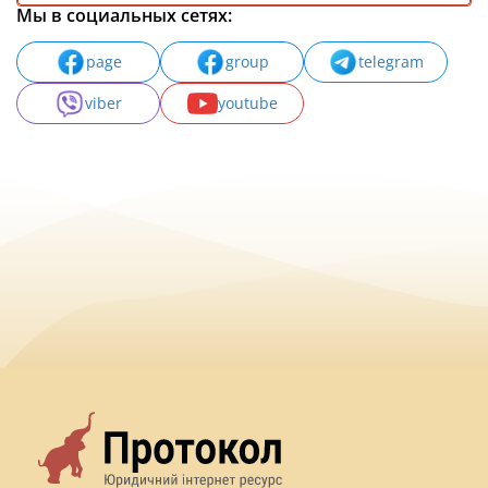
Мы в социальных сетях:
page
group
telegram
viber
youtube