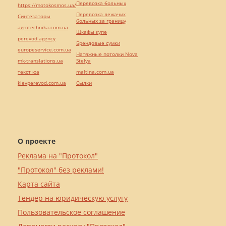
Перевозка больных
https://motokosmos.ua/
Перевозка лежачих
Синтезаторы
больных за границу
agrotechnika.com.ua
Шкафы купе
perevod.agency
Брендовые сумки
europeservice.com.ua
Натяжные потолки Nova
mk-translations.ua
Stelya
текст юа
maltina.com.ua
kievperevod.com.ua
Cылки
О проекте
Реклама на "Протокол"
"Протокол" без реклами!
Карта сайта
Тендер на юридическую услугу
Пользовательское соглашение