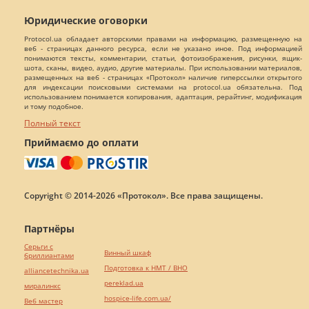
Юридические оговорки
Protocol.ua обладает авторскими правами на информацию, размещенную на
веб - страницах данного ресурса, если не указано иное. Под информацией
понимаются тексты, комментарии, статьи, фотоизображения, рисунки, ящик-
шота, сканы, видео, аудио, другие материалы. При использовании материалов,
размещенных на веб - страницах «Протокол» наличие гиперссылки открытого
для индексации поисковыми системами на protocol.ua обязательна. Под
использованием понимается копирования, адаптация, рерайтинг, модификация
и тому подобное.
Полный текст
Приймаємо до оплати
Copyright © 2014-2026 «Протокол». Все права защищены.
Партнёры
Серьги с
Винный шкаф
бриллиантами
Подготовка к НМТ / ВНО
alliancetechnika.ua
pereklad.ua
миралинкс
hospice-life.com.ua/
Веб мастер