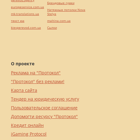
perevod.agency
Брендовые сумки
europeservice.com.ua
Натяжные потолки Nova
mk-translations.ua
Stelya
текст юа
maltina.com.ua
kievperevod.com.ua
Cылки
О проекте
Реклама на "Протокол"
"Протокол" без реклами!
Карта сайта
Тендер на юридическую услугу
Пользовательское соглашение
Допомогти ресурсу "Протокол"
Кредит онлайн
iGaming Protocol