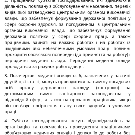
2. Працівники суб’єктів господарювання, які здійснюють
діяльність, пов’язану з обслуговуванням населення, перелік
видів якої затверджено центральним органом виконавчої
влади, що забезпечує формування державної політики у
сфері охорони здоров’я, за погодженням із центральним
органом виконавчої влади, що забезпечує формування
державної політики у сфері охорони праці, а також
працівники, зайняті на важких роботах і на роботах із
шкідливими або небезпечними умовами праці, повинні
проходити обов’язкові попередні (до прийняття на роботу) і
періодичні медичні огляди. Періодичні медичні огляди
проводяться за рахунок роботодавця.
3. Позачергові медичні огляди осіб, зазначених у частині
другій цієї статті, можуть проводитися на вимогу посадових
осіб органу державного нагляду (контролю) за
дотриманням вимог санітарного законодавства у
відповідній сфері, а також на прохання працівника, якщо
він пов’язує погіршення стану свого здоров’я з умовами
праці.
4. Суб’єкти господарювання несуть відповідальність за
організацію та своєчасність проходження працівниками
обов’язкових медичних оглядів і допуск їх до роботи без