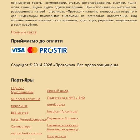
понимаются тексты, комментарии, статьи, фотоизображения, рисунки, ящик-
шота, сканы, видео, аудио, другие материалы. При использовании материалов,
размещенных на веб - страницах «Протокол» наличие гиперссылки открытого
для индексации поисковыми системами на protocol.ua обязательна. Под
использованием понимается копирования, адаптация, рерайтинг, модификация
и тому подобное.
Полный текст
Приймаємо до оплати
Copyright © 2014-2026 «Протокол». Все права защищены.
Партнёры
Серьги с
Винный шкаф
бриллиантами
Подготовка к НМТ / ВНО
alliancetechnika.ua
pereklad.ua
миралинкс
hospice-life.com.ua/
Веб мастер
Перевозка больных
https://motokosmos.ua/
Перевозка лежачих
Синтезаторы
больных за границу
agrotechnika.com.ua
Шкафы купе