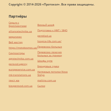
Copyright © 2014-2026 «Протокол». Все права защищены.
Партнёры
Серьги с
Винный шкаф
бриллиантами
Подготовка к НМТ / ВНО
alliancetechnika.ua
pereklad.ua
миралинкс
hospice-life.com.ua/
Веб мастер
Перевозка больных
https://motokosmos.ua/
Перевозка лежачих
Синтезаторы
больных за границу
agrotechnika.com.ua
Шкафы купе
perevod.agency
Брендовые сумки
europeservice.com.ua
Натяжные потолки Nova
mk-translations.ua
Stelya
текст юа
maltina.com.ua
kievperevod.com.ua
Cылки