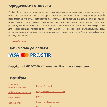
Юридические оговорки
Protocol.ua обладает авторскими правами на информацию, размещенную на
веб - страницах данного ресурса, если не указано иное. Под информацией
понимаются тексты, комментарии, статьи, фотоизображения, рисунки, ящик-
шота, сканы, видео, аудио, другие материалы. При использовании материалов,
размещенных на веб - страницах «Протокол» наличие гиперссылки открытого
для индексации поисковыми системами на protocol.ua обязательна. Под
использованием понимается копирования, адаптация, рерайтинг, модификация
и тому подобное.
Полный текст
Приймаємо до оплати
Copyright © 2014-2026 «Протокол». Все права защищены.
Партнёры
Серьги с
Винный шкаф
бриллиантами
Подготовка к НМТ / ВНО
alliancetechnika.ua
pereklad.ua
миралинкс
hospice-life.com.ua/
Веб мастер