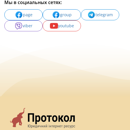
Мы в социальных сетях:
page
group
telegram
viber
youtube