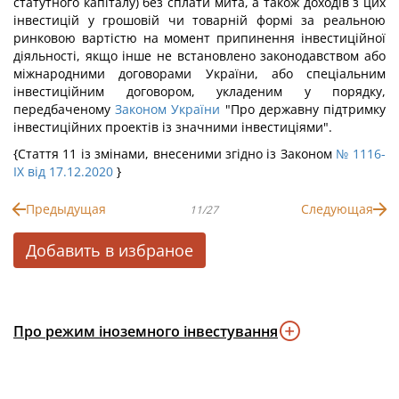
статутного капіталу) без сплати мита, а також доходів з цих
інвестицій у грошовій чи товарній формі за реальною
ринковою вартістю на момент припинення інвестиційної
діяльності, якщо інше не встановлено законодавством або
міжнародними договорами України, або спеціальним
інвестиційним договором, укладеним у порядку,
передбаченому
Законом України
"Про державну підтримку
інвестиційних проектів із значними інвестиціями".
{Стаття 11 із змінами, внесеними згідно із Законом
№ 1116-
IX від 17.12.2020
}
Предыдущая
Следующая
11/27
Добавить в избраное
Про режим іноземного інвестування