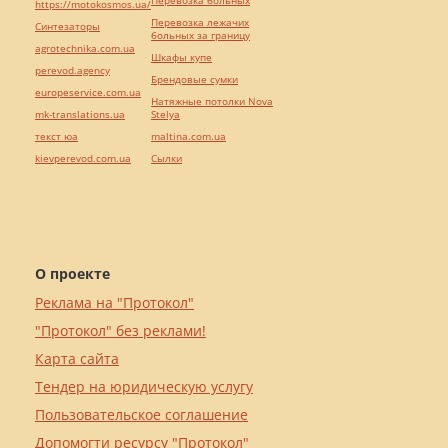
Перевозка больных
https://motokosmos.ua/
Перевозка лежачих
Синтезаторы
больных за границу
agrotechnika.com.ua
Шкафы купе
perevod.agency
Брендовые сумки
europeservice.com.ua
Натяжные потолки Nova
mk-translations.ua
Stelya
текст юа
maltina.com.ua
kievperevod.com.ua
Cылки
О проекте
Реклама на "Протокол"
"Протокол" без реклами!
Карта сайта
Тендер на юридическую услугу
Пользовательское соглашение
Допомогти ресурсу "Протокол"