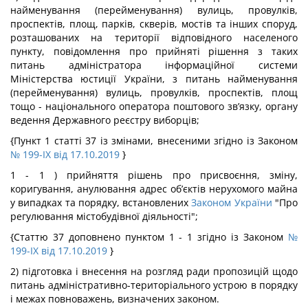
найменування (перейменування) вулиць, провулків,
проспектів, площ, парків, скверів, мостів та інших споруд,
розташованих на території відповідного населеного
пункту, повідомлення про прийняті рішення з таких
питань адміністратора інформаційної системи
Міністерства юстиції України, з питань найменування
(перейменування) вулиць, провулків, проспектів, площ
тощо - національного оператора поштового зв’язку, органу
ведення Державного реєстру виборців;
{Пункт 1 статті 37 із змінами, внесеними згідно із Законом
№ 199-IX від 17.10.2019
}
1 - 1 ) прийняття рішень про присвоєння, зміну,
коригування, анулювання адрес об’єктів нерухомого майна
у випадках та порядку, встановлених
Законом України
"Про
регулювання містобудівної діяльності";
{Статтю 37 доповнено пунктом 1 - 1 згідно із Законом
№
199-IX від 17.10.2019
}
2) підготовка і внесення на розгляд ради пропозицій щодо
питань адміністративно-територіального устрою в порядку
і межах повноважень, визначених законом.