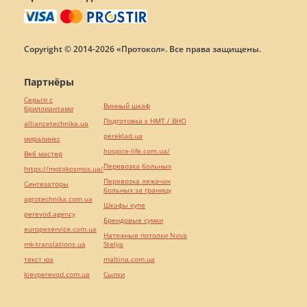
Copyright © 2014-2026 «Протокол». Все права защищены.
Партнёры
Серьги с
Винный шкаф
бриллиантами
Подготовка к НМТ / ВНО
alliancetechnika.ua
pereklad.ua
миралинкс
hospice-life.com.ua/
Веб мастер
Перевозка больных
https://motokosmos.ua/
Перевозка лежачих
Синтезаторы
больных за границу
agrotechnika.com.ua
Шкафы купе
perevod.agency
Брендовые сумки
europeservice.com.ua
Натяжные потолки Nova
mk-translations.ua
Stelya
текст юа
maltina.com.ua
kievperevod.com.ua
Cылки