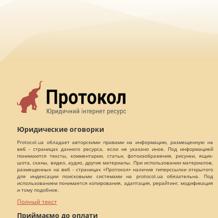
Юридические оговорки
Protocol.ua обладает авторскими правами на информацию, размещенную на
веб - страницах данного ресурса, если не указано иное. Под информацией
понимаются тексты, комментарии, статьи, фотоизображения, рисунки, ящик-
шота, сканы, видео, аудио, другие материалы. При использовании материалов,
размещенных на веб - страницах «Протокол» наличие гиперссылки открытого
для индексации поисковыми системами на protocol.ua обязательна. Под
использованием понимается копирования, адаптация, рерайтинг, модификация
и тому подобное.
Полный текст
Приймаємо до оплати