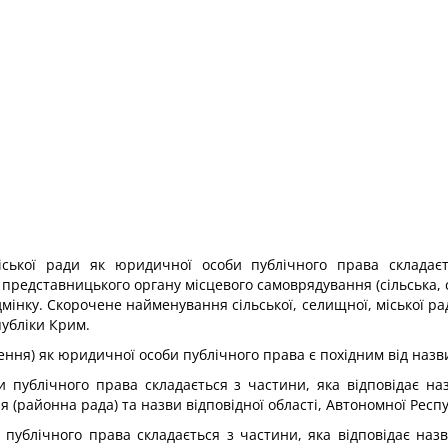
іської ради як юридичної особи публічного права складаєть
представницького органу місцевого самоврядування (сільська, с
дмінку. Скорочене найменування сільської, селищної, міської р
публіки Крим.
рення) як юридичної особи публічного права є похідним від назви
публічного права складається з частини, яка відповідає наз
(районна рада) та назви відповідної області, Автономної Респу
ублічного права складається з частини, яка відповідає назві