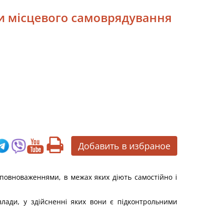
ви місцевого самоврядування
Добавить в избраное
овноваженнями, в межах яких діють самостійно і
лади, у здійсненні яких вони є підконтрольними