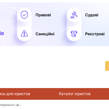
исы для юристов
Каталог юристов
ріальна і фі...