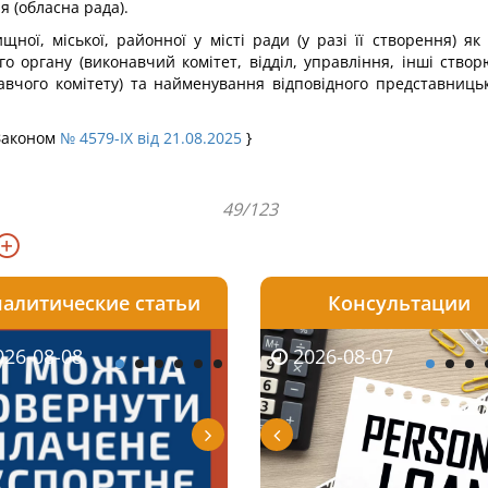
 (обласна рада).
щної, міської, районної у місті ради (у разі її створення) я
о органу (виконавчий комітет, відділ, управління, інші створ
навчого комітету) та найменування відповідного представниц
 Законом
№ 4579-IX від 21.08.2025
}
49/123
алитические статьи
Консультации
08-06
26-08-08
2026-08-05
2026-08-06
2026-08-07
2026-08-07
2026-07-30