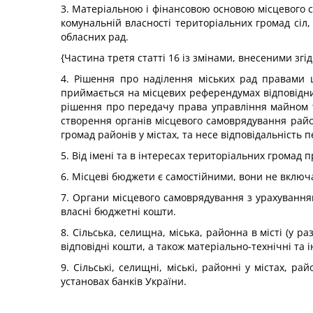
3. Матеріальною і фінансовою основою місцевого с
комунальній власності територіальних громад сіл, 
обласних рад.
{Частина третя статті 16 із змінами, внесеними згі
4. Рішення про наділення міських рад правами щ
приймається на місцевих референдумах відповідни
рішення про передачу права управління майном та
створення органів місцевого самоврядування район
громад районів у містах, та несе відповідальність 
5. Від імені та в інтересах територіальних громад 
6. Місцеві бюджети є самостійними, вони не вклю
7. Органи місцевого самоврядування з урахування
власні бюджетні кошти.
8. Сільська, селищна, міська, районна в місті (у 
відповідні кошти, а також матеріально-технічні та 
9. Сільські, селищні, міські, районні у містах, 
установах банків України.