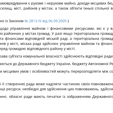
амоврядування є рухоме і нерухоме майно, доходи місцевих бюдж
селищ, міст, районів у містах, а також об'єкти їхньої спільної
дно із Законом
№ 2813-IV від 06.09.2005
}
одо управління майном і фінансовими ресурсами, які є у вл
х районних у містах громад. У разі якщо територіальна громад
 фінансами відповідній міській раді, а територіальна грома
ів у місті, міська рада здійснює управління майном та фінанс
перед громадою відповідного району у місті.
права суб'єкта комунальної власності здійснюють відповідні ради
чаються до Державного бюджету України, бюджету Автономної Ре
м місцевих умов і особливостей можуть перерозподіляти між со
разі її створення) рада може наділяти частиною своїх повноваже
інші ресурси, необхідні для здійснення цих повноважень, здійсн
районні, обласні ради мають печатки із зображенням Державно