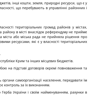
етів, інші кошти, земля, природні ресурси, що є у
 власності, що перебувають в управлінні районних і
асності територіальних громад районів у містах,
а району в місті внаслідок референдуму не прийме
да міста або міська рада не прийняла рішення про
овими ресурсами, які є у власності територіальних
.
спубліки Крим та інших місцевих бюджетів.
бою на підставі договорів окремі повноваження та
нь органи самоорганізації населення, передавати їм
ює контроль за їх виконанням.
го Герба України і своїм найменуванням, рахунки в