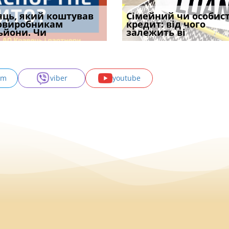
уд встановив для
яць, який коштував
Чи потрібна ФОП
Документи, на яких не
Огляд практики ВС від
Сімейний чи особис
Восьмий ААС фак
одування шкоди
овиробникам
печатка у 2026 році:
проставляється
Ростислава Кравця, що
кредит: від чого
підтвердив, що 
с
ьйони. Чи
правила засто
апостиль: пер
опублі
залежить ві
може скас
am
viber
youtube