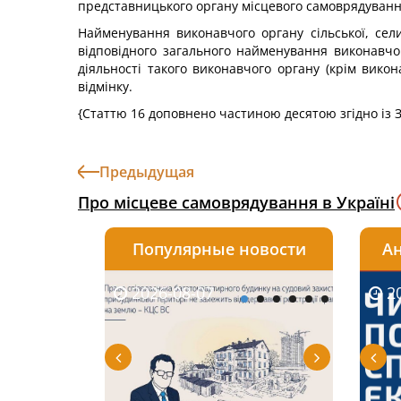
представницького органу місцевого самоврядування
Найменування виконавчого органу сільської, сели
відповідного загального найменування виконавчог
діяльності такого виконавчого органу (крім вико
відмінку.
{Статтю 16 доповнено частиною десятою згідно із
Предыдущая
Про місцеве самоврядування в Україні
Популярные новости
Ан
2026-08-07
2026-08-03
2026-
20