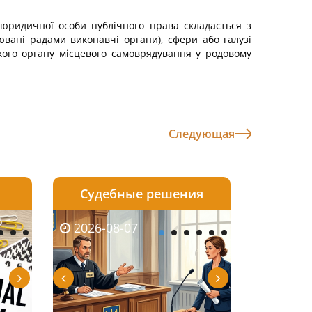
к юридичної особи публічного права складається з
ювані радами виконавчі органи), сфери або галузі
ького органу місцевого самоврядування у родовому
Следующая
Судебные решения
2026-08-06
2026-08-04
2026-08-07
2026-08-07
2026-08-05
2026-08-04
2026-08-06
2026-08-0