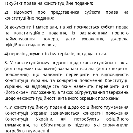
1) суб’єкт права на конституційне подання;
2) відомості про представника суб’єкта права на
конституційне подання;
3) документи і матеріали, на які посилається суб’єкт права
на конституційне подання, із зазначенням повного
найменування, номера, дати ухвалення, джерела
офіційного видання акта;
4) перелік документів і матеріалів, що додаються.
3. У конституційному поданні щодо конституційності акта
(його окремих положень) зазначаються акт (його конкретні
положення), що належить перевірити на відповідність
Конституції України, та конкретні положення Конституції
України, на відповідність яким належить перевірити акт
(його окремі положення), а також обґрунтування тверджень
щодо неконституційності акта (його окремих положень).
4. У конституційному поданні щодо офіційного тлумачення
Конституції України зазначаються конкретні положення
Конституції України, які потребують офіційного
тлумачення, та обґрунтування підстав, які спричинили
потребу в тлумаченні.