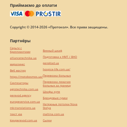
Приймаємо до оплати
Copyright © 2014-2026 «Протокол». Все права защищены.
Партнёры
Серьги с
Винный шкаф
бриллиантами
Подготовка к НМТ / ВНО
alliancetechnika.ua
pereklad.ua
миралинкс
hospice-life.com.ua/
Веб мастер
Перевозка больных
https://motokosmos.ua/
Перевозка лежачих
Синтезаторы
больных за границу
agrotechnika.com.ua
Шкафы купе
perevod.agency
Брендовые сумки
europeservice.com.ua
Натяжные потолки Nova
mk-translations.ua
Stelya
текст юа
maltina.com.ua
kievperevod.com.ua
Cылки