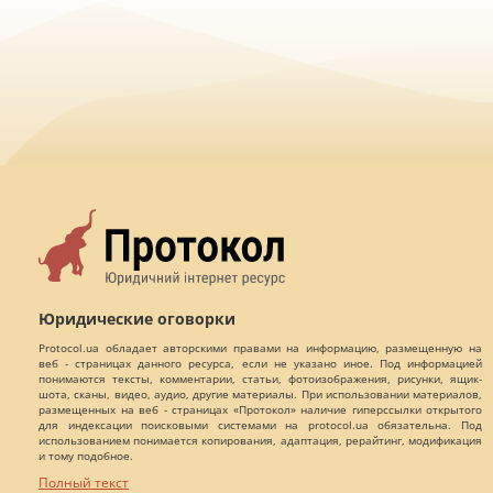
Юридические оговорки
Protocol.ua обладает авторскими правами на информацию, размещенную на
веб - страницах данного ресурса, если не указано иное. Под информацией
понимаются тексты, комментарии, статьи, фотоизображения, рисунки, ящик-
шота, сканы, видео, аудио, другие материалы. При использовании материалов,
размещенных на веб - страницах «Протокол» наличие гиперссылки открытого
для индексации поисковыми системами на protocol.ua обязательна. Под
использованием понимается копирования, адаптация, рерайтинг, модификация
и тому подобное.
Полный текст