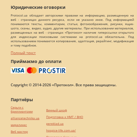
Юридические оговорки
Protocol.ua обладает авторскими правами на информацию, размещенную на
веб - страницах данного ресурса, если не указано иное. Под информацией
понимаются тексты, комментарии, статьи, фотоизображения, рисунки, ящик-
шота, сканы, видео, аудио, другие материалы. При использовании материалов,
размещенных на веб - страницах «Протокол» наличие гиперссылки открытого
для индексации поисковыми системами на protocol.ua обязательна. Под
использованием понимается копирования, адаптация, рерайтинг, модификация
и тому подобное.
Полный текст
Приймаємо до оплати
Copyright © 2014-2026 «Протокол». Все права защищены.
Партнёры
Серьги с
Винный шкаф
бриллиантами
Подготовка к НМТ / ВНО
alliancetechnika.ua
pereklad.ua
миралинкс
hospice-life.com.ua/
Веб мастер