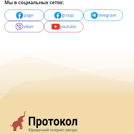
Мы в социальных сетях:
page
group
telegram
viber
youtube