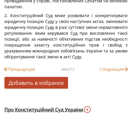
провадження у справі, постановлених Сенатом чи Великою
палатою.
2. Конституційний Суд може розвивати і конкретизувати
юридичну позицію Суду у своїх наступних актах, змінювати
юридичну позицію Суду в разі суттєвої зміни нормативного
регулювання, яким керувався Суд при висловленні такої
позиції, або за наявності об’єктивних підстав необхідності
покращення захисту конституційних прав і свобод з
урахуванням міжнародних зобов’язань України та за умови
обґрунтування такої зміни в акті Суду.
Предыдущая
Следующая
206/212
Добавить в избраное
Про Конституційний Суд України