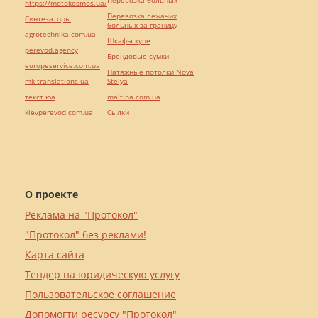
Перевозка больных
https://motokosmos.ua/
Перевозка лежачих
Синтезаторы
больных за границу
agrotechnika.com.ua
Шкафы купе
perevod.agency
Брендовые сумки
europeservice.com.ua
Натяжные потолки Nova
mk-translations.ua
Stelya
текст юа
maltina.com.ua
kievperevod.com.ua
Cылки
О проекте
Реклама на "Протокол"
"Протокол" без реклами!
Карта сайта
Тендер на юридическую услугу
Пользовательское соглашение
Допомогти ресурсу "Протокол"