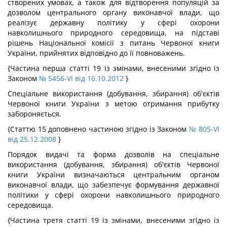
створених умовах, а також для відтворення популяцій за
дозволом центрального органу виконавчої влади, що
реалізує державну політику у сфері охорони
навколишнього природного середовища, на підставі
рішень Національної комісії з питань Червоної книги
України, прийнятих відповідно до її повноважень.
{Частина перша статті 19 із змінами, внесеними згідно із
Законом
№ 5456-VI від 16.10.2012
}
Спеціальне використання (добування, збирання) об'єктів
Червоної книги України з метою отримання прибутку
забороняється.
{Статтю 15 доповнено частиною згідно із Законом
№ 805-VI
від 25.12.2008
}
Порядок видачі та форма дозволів на спеціальне
використання (добування, збирання) об'єктів Червоної
книги України визначаються центральним органом
виконавчої влади, що забезпечує формування державної
політики у сфері охорони навколишнього природного
середовища.
{Частина третя статті 19 із змінами, внесеними згідно із