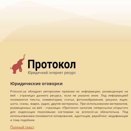
Юридические оговорки
Protocol.ua обладает авторскими правами на информацию, размещенную на
веб - страницах данного ресурса, если не указано иное. Под информацией
понимаются тексты, комментарии, статьи, фотоизображения, рисунки, ящик-
шота, сканы, видео, аудио, другие материалы. При использовании материалов,
размещенных на веб - страницах «Протокол» наличие гиперссылки открытого
для индексации поисковыми системами на protocol.ua обязательна. Под
использованием понимается копирования, адаптация, рерайтинг, модификация
и тому подобное.
Полный текст