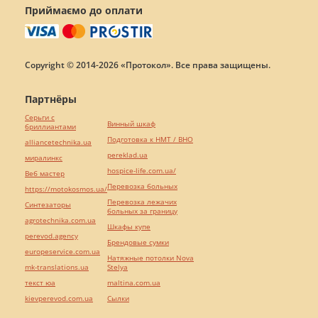
Приймаємо до оплати
Copyright © 2014-2026 «Протокол». Все права защищены.
Партнёры
Серьги с
Винный шкаф
бриллиантами
Подготовка к НМТ / ВНО
alliancetechnika.ua
pereklad.ua
миралинкс
hospice-life.com.ua/
Веб мастер
Перевозка больных
https://motokosmos.ua/
Перевозка лежачих
Синтезаторы
больных за границу
agrotechnika.com.ua
Шкафы купе
perevod.agency
Брендовые сумки
europeservice.com.ua
Натяжные потолки Nova
mk-translations.ua
Stelya
текст юа
maltina.com.ua
kievperevod.com.ua
Cылки