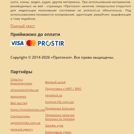
шота, сканы, видео, аудио, другие материалы. При использовании материалов,
размещенных на веб - страницах «Протокол» наличие гиперссылки открытого
для индексации поисковыми системами на protocol.ua обязательна. Под
использованием понимается копирования, адаптация, рерайтинг, модификация
и тому подобное.
Полный текст
Приймаємо до оплати
Copyright © 2014-2026 «Протокол». Все права защищены.
Партнёры
Серьги с
Винный шкаф
бриллиантами
Подготовка к НМТ / ВНО
alliancetechnika.ua
pereklad.ua
миралинкс
hospice-life.com.ua/
Веб мастер
Перевозка больных
https://motokosmos.ua/
Перевозка лежачих
Синтезаторы
больных за границу
agrotechnika.com.ua
Шкафы купе
perevod.agency
Брендовые сумки