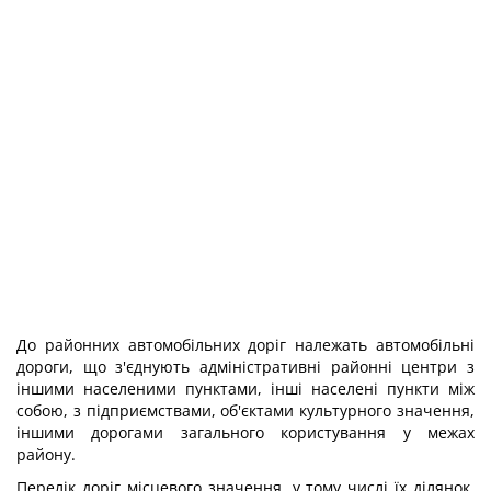
До районних автомобільних доріг належать автомобільні
дороги, що з'єднують адміністративні районні центри з
іншими населеними пунктами, інші населені пункти між
собою, з підприємствами, об'єктами культурного значення,
іншими дорогами загального користування у межах
району.
Перелік доріг місцевого значення, у тому числі їх ділянок,