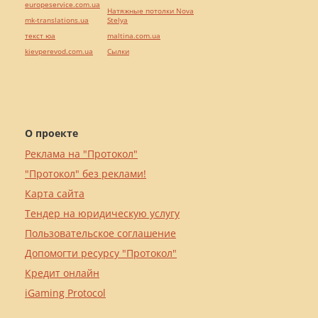
europeservice.com.ua
Натяжные потолки Nova
mk-translations.ua
Stelya
текст юа
maltina.com.ua
kievperevod.com.ua
Cылки
О проекте
Реклама на "Протокол"
"Протокол" без реклами!
Карта сайта
Тендер на юридическую услугу
Пользовательское соглашение
Допомогти ресурсу "Протокол"
Кредит онлайн
iGaming Protocol