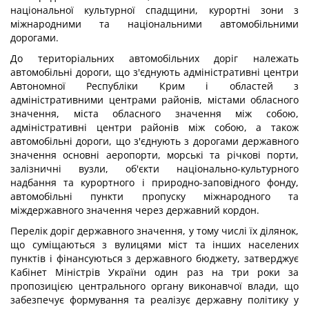
національної культурної спадщини, курортні зони з
міжнародними та національними автомобільними
дорогами.
До територіальних автомобільних доріг належать
автомобільні дороги, що з'єднують адміністративні центри
Автономної Республіки Крим і областей з
адміністративними центрами районів, містами обласного
значення, міста обласного значення між собою,
адміністративні центри районів між собою, а також
автомобільні дороги, що з'єднують з дорогами державного
значення основні аеропорти, морські та річкові порти,
залізничні вузли, об'єкти національно-культурного
надбання та курортного і природно-заповідного фонду,
автомобільні пункти пропуску міжнародного та
міждержавного значення через державний кордон.
Перелік доріг державного значення, у тому числі їх ділянок,
що суміщаються з вулицями міст та інших населених
пунктів і фінансуються з державного бюджету, затверджує
Кабінет Міністрів України один раз на три роки за
пропозицією центрального органу виконавчої влади, що
забезпечує формування та реалізує державну політику у