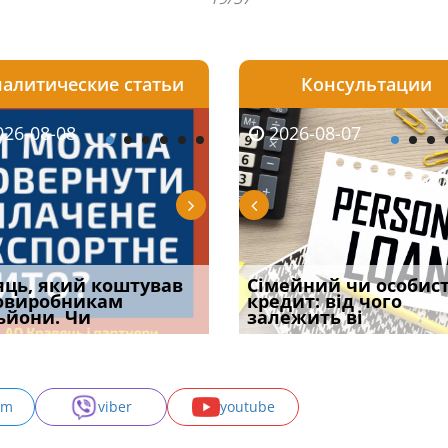
алитические статьи
Консультации
08-06
26-08-08
2026-08-05
2026-08-06
2026-08-07
2026-08-07
2026-07-30
уд встановив для
яць, який коштував
Чи потрібна ФОП
Документи, на яких не
Огляд практики ВС від
Сімейний чи особис
Восьмий ААС фак
одування шкоди
овиробникам
печатка у 2026 році:
проставляється
Ростислава Кравця, що
кредит: від чого
підтвердив, що 
с
ьйони. Чи
правила засто
апостиль: пер
опублі
залежить ві
може скас
am
viber
youtube