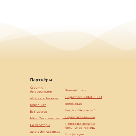
Партнёры
Серьги с
Винный шкаф
бриллиантами
Подготовка к НМТ / ВНО
alliancetechnika.ua
pereklad.ua
миралинкс
hospice-life.com.ua/
Веб мастер
Перевозка больных
https://motokosmos.ua/
Перевозка лежачих
Синтезаторы
больных за границу
agrotechnika.com.ua
Шкафы купе