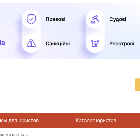
исы для юристов
Каталог юристов
гами міст та ...