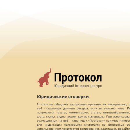
Юридические оговорки
Protocol.ua обладает авторскими правами на информацию,
веб - страницах данного ресурса, если не указано иное. 
понимаются тексты, комментарии, статьи, фотоизображения,
шота, сканы, видео, аудио, другие материалы. При использов
размещенных на веб - страницах «Протокол» наличие гиперс
для индексации поисковыми системами на protocol.ua об
использованием понимается копирования, адаптация, рерайти