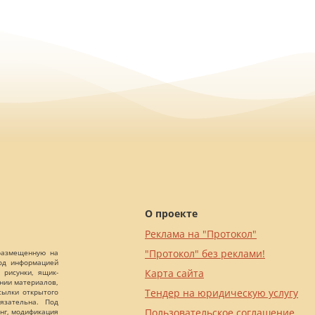
О проекте
Реклама на "Протокол"
"Протокол" без реклами!
 размещенную на
Под информацией
Карта сайта
 рисунки, ящик-
ании материалов,
Тендер на юридическую услугу
сылки открытого
язательна. Под
Пользовательское соглашение
нг, модификация