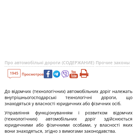
Про автомобільні дороги (СОДЕРЖАНИЕ)
Прочие законы
1945
Просмотров
До відомчих (технологічних) автомобільних доріг належать
внутрішньогосподарські технологічні дороги, що
знаходяться у власності юридичних або фізичних осіб.
Управління функціонуванням і розвитком відомчих
(технологічних) автомобільних доріг здійснюється
юридичними або фізичними особами, у власності яких
вони знаходяться, згідно з вимогами законодавства.