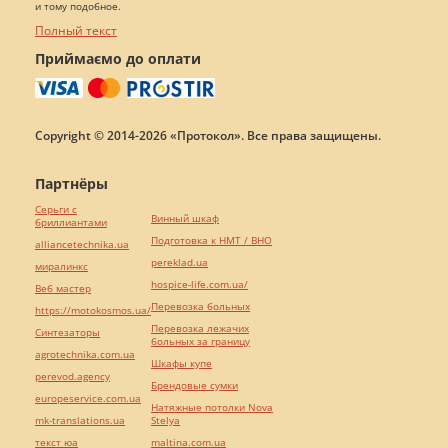
и тому подобное.
Полный текст
Приймаємо до оплати
Copyright © 2014-2026 «Протокол». Все права защищены.
Партнёры
Серьги с
Винный шкаф
бриллиантами
Подготовка к НМТ / ВНО
alliancetechnika.ua
pereklad.ua
миралинкс
hospice-life.com.ua/
Веб мастер
Перевозка больных
https://motokosmos.ua/
Перевозка лежачих
Синтезаторы
больных за границу
agrotechnika.com.ua
Шкафы купе
perevod.agency
Брендовые сумки
europeservice.com.ua
Натяжные потолки Nova
mk-translations.ua
Stelya
текст юа
maltina.com.ua