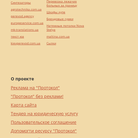
Перевозка лежачих
Синтезаторы
больных за границу
agrotechnika.com.ua
Шкафы купе
perevod.agency
Брендовые сумки
europeservice.com.ua
Натяжные потолки Nova
mk-translations.ua
Stelya
текст юа
maltina.com.ua
kievperevod.com.ua
Cылки
О проекте
Реклама на "Протокол"
"Протокол" без реклами!
Карта сайта
Тендер на юридическую услугу
Пользовательское соглашение
Допомогти ресурсу "Протокол"