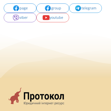
page
group
telegram
viber
youtube