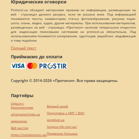
Юридические оговорки
Protocol.ua обладает авторскими правами на информацию, размещенную на
веб - страницах данного ресурса, если не указано иное. Под информацией
понимаются тексты, комментарии, статьи, фотоизображения, рисунки, ящик-
шота, сканы, видео, аудио, другие материалы. При использовании материалов,
размещенных на веб - страницах «Протокол» наличие гиперссылки открытого
для индексации поисковыми системами на protocol.ua обязательна. Под
использованием понимается копирования, адаптация, рерайтинг, модификация
и тому подобное.
Полный текст
Приймаємо до оплати
Copyright © 2014-2026 «Протокол». Все права защищены.
Партнёры
Серьги с
Винный шкаф
бриллиантами
Подготовка к НМТ / ВНО
alliancetechnika.ua
pereklad.ua
миралинкс
hospice-life.com.ua/
Веб мастер
Перевозка больных
https://motokosmos.ua/