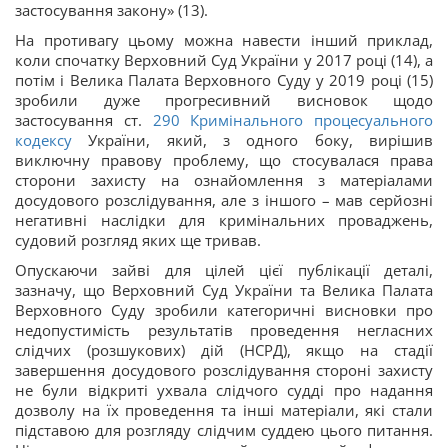
застосування закону» (13).
На противагу цьому можна навести інший приклад,
коли спочатку Верховний Суд України у 2017 році (14), а
потім і Велика Палата Верховного Суду у 2019 році (15)
зробили дуже прогресивний висновок щодо
застосування ст.
290
Кримінального процесуального
кодексу
України, який, з одного боку, вирішив
виключну правову проблему, що стосувалася права
сторони захисту на ознайомлення з матеріалами
досудового розслідування, але з іншого – мав серйозні
негативні наслідки для кримінальних проваджень,
судовий розгляд яких ще тривав.
Опускаючи зайві для цілей цієї публікації деталі,
зазначу, що Верховний Суд України та Велика Палата
Верховного Суду зробили категоричні висновки про
недопустимість результатів проведення негласних
слідчих (розшукових) дій (НСРД), якщо на стадії
завершення досудового розслідування стороні захисту
не були відкриті ухвала слідчого судді про надання
дозволу на їх проведення та інші матеріали, які стали
підставою для розгляду слідчим суддею цього питання.