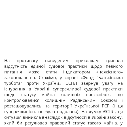
На противагу наведеним прикладам тривала
відсутність єдиної судової практики щодо певного
питання може стати індикатором «неякісного»
законодавства. Скажімо, у справі «Фонд "Батьківська
турбота" проти України» ЄСПЛ звернув увагу на
існування в Україні суперечливої судової практики
щодо статусу майна колишніх профспілок, що
контролювалися колишнім Радянським Союзом і
розташовувались на території Української РСР (і ця
суперечливість не була подолана). На думку ЄСПЛ, ця
ситуація виникла внаслідок відсутності в Україні закону,
який би регулював правовий статус такого майна, у