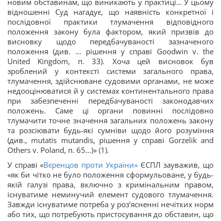
новим обставинам, що виникають у практиці… У цьому
відношенні Суд нагадує, що наявність конкретної і
послідовної практики тлумачення відповідного
положення закону була фактором, який призвів до
висновку щодо передбачуваності зазначеного
положення (див. … рішення у справі Goodwin v. the
United Kingdom, п. 33). Хоча цей висновок був
зроблений у контексті системи загального права,
тлумачення, здійснюване судовими органами, не може
недооцінюватися й у системах континентального права
при забезпеченні передбачуваності законодавчих
положень. Саме ці органи повинні послідовно
тлумачити точне значення загальних положень закону
та розсіювати будь-які сумніви щодо його розуміння
(див., mutatis mutandis, рішення у справі Gorzelik and
Others v. Poland, п. 65…)» (1).
У справі «
Вєренцов проти України»
ЄСПЛ зауважив, що
«як би чітко не було положення сформульоване, у будь-
якій галузі права, включно з кримінальним правом,
існуватиме неминучий елемент судового тлумачення.
Завжди існуватиме потреба у роз’ясненні нечітких норм
або тих, що потребують пристосування до обставин, що