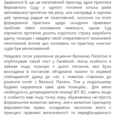
Здавалося б, що це негативний приклад, адже практика
Верховного Суду з одного питання кілька разів
змінювалася протягом пів року, але насправді я оцінюю
цей приклад радше як позитивний, оскільки на етапі
формування практики щодо складних правових
проблем певні коливання неминучі, однак Суд
спромігся протягом досить короткого строку виробити
єдину позицію і завдяки такій оперативності можливий
негативний вплив цих коливань на практику нижчих
судів був мінімізований.
Невдовзі після ухвалення рішення Великою Палатою я
опублікував такий пост у Facebook: «Хоча особисто я
займав іншу позицію з цього питання, яка була
викладена в постанові об’єднаної палати та окремій
співпадаючій думці до неї, з повагою ставлюся до
рішення колег з Великої Палати. Тож у подальшому
будемо керуватися саме цією позицією... Для мене
необхідність дотримуватися позиції ВП ВС, навіть якщо
я особисто мав іншу точку зору, обумовлена не просто
формальною вимогою закону, але є вимогою принципу
верховенства права, складовою частиною якого є
принцип правової визначеності та передбачуваності