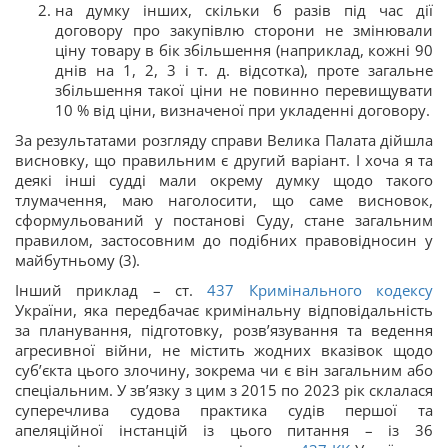
на думку інших, скільки б разів під час дії
договору про закупівлю сторони не змінювали
ціну товару в бік збільшення (наприклад, кожні 90
днів на 1, 2, 3 і т. д. відсотка), проте загальне
збільшення такої ціни не повинно перевищувати
10 % від ціни, визначеної при укладенні договору.
За результатами розгляду справи Велика Палата дійшла
висновку, що правильним є другий варіант. І хоча я та
деякі інші судді мали окрему думку щодо такого
тлумачення, маю наголосити, що саме висновок,
сформульований у постанові Суду, стане загальним
правилом, застосовним до подібних правовідносин у
майбутньому (3).
Інший приклад – ст.
437
Кримінального кодексу
України, яка передбачає кримінальну відповідальність
за планування, підготовку, розв’язування та ведення
агресивної війни, не містить жодних вказівок щодо
суб’єкта цього злочину, зокрема чи є він загальним або
спеціальним. У зв’язку з цим з 2015 по 2023 рік склалася
суперечлива судова практика судів першої та
апеляційної інстанцій із цього питання – із 36