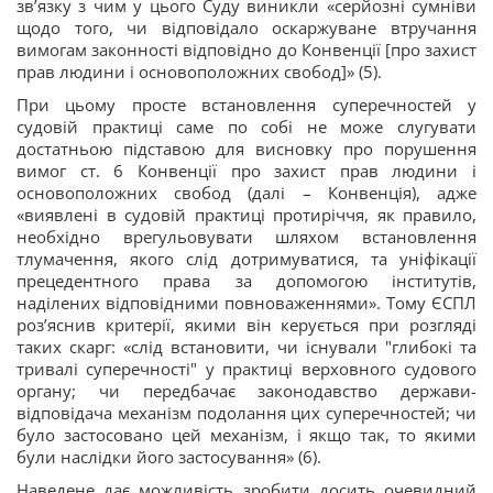
зв’язку з чим у цього Суду виникли «серйозні сумніви
щодо того, чи відповідало оскаржуване втручання
вимогам законності відповідно до Конвенції [про захист
прав людини і основоположних свобод]» (5).
При цьому просте встановлення суперечностей у
судовій практиці саме по собі не може слугувати
достатньою підставою для висновку про порушення
вимог ст. 6 Конвенції про захист прав людини і
основоположних свобод (далі – Конвенція), адже
«виявлені в судовій практиці протиріччя, як правило,
необхідно врегульовувати шляхом встановлення
тлумачення, якого слід дотримуватися, та уніфікації
прецедентного права за допомогою інститутів,
наділених відповідними повноваженнями». Тому ЄСПЛ
роз’яснив критерії, якими він керується при розгляді
таких скарг: «слід встановити, чи існували "глибокі та
тривалі суперечності" у практиці верховного судового
органу; чи передбачає законодавство держави-
відповідача механізм подолання цих суперечностей; чи
було застосовано цей механізм, і якщо так, то якими
були наслідки його застосування» (6).
Наведене дає можливість зробити досить очевидний