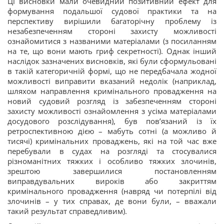
Ці висновки мали очевидний позитивний ефект для
формування подальшої судової практики та на
перспективу вирішили багаторічну проблему із
незабезпеченням стороні захисту можливості
ознайомитися з названими матеріалами (з посиланням
на те, що вони мають гриф секретності). Однак інший
наслідок зазначених висновків, які були сформульовані
в такій категоричній формі, що не передбачала жодної
можливості виправити вказаний недолік (наприклад,
шляхом направлення кримінального провадження на
новий судовий розгляд із забезпеченням стороні
захисту можливості ознайомлення з усіма матеріалами
досудового розслідування), був пов’язаний із їх
ретроспективною дією – мабуть сотні (а можливо й
тисячі) кримінальних проваджень, які на той час вже
перебували в судах на розгляді та стосувалися
різноманітних тяжких і особливо тяжких злочинів,
зрештою завершилися постановленням
виправдувальних вироків або закриттям
кримінального провадження (навряд чи потерпілі від
злочинів – у тих справах, де вони були, – вважали
такий результат справедливим).