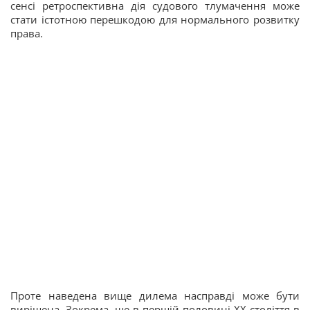
сенсі ретроспективна дія судового тлумачення може
стати істотною перешкодою для нормального розвитку
права.
Проте наведена вище дилема насправді може бути
вирішена. Зокрема, ще в першій половині ХХ століття в