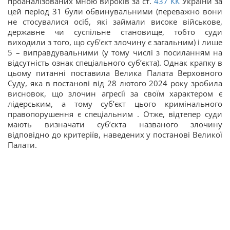
проаналізованих мною вироків за ст.
437
КК
України за
цей період 31 були обвинувальними (переважно вони
не стосувалися осіб, які займали високе військове,
державне чи суспільне становище, тобто суди
виходили з того, що суб’єкт злочину є загальним) і лише
5 – виправдувальними (у тому числі з посиланням на
відсутність ознак спеціального суб’єкта). Однак крапку в
цьому питанні поставила Велика Палата Верховного
Суду, яка в постанові від 28 лютого 2024 року зробила
висновок, що злочин агресії за своїм характером є
лідерським, а тому суб’єкт цього кримінального
правопорушення є спеціальним . Отже, відтепер суди
мають визначати суб’єкта названого злочину
відповідно до критеріїв, наведених у постанові Великої
Палати.