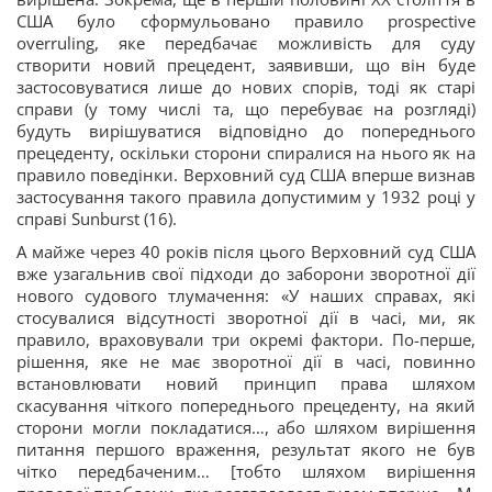
США було сформульовано правило prospective
overruling, яке передбачає можливість для суду
створити новий прецедент, заявивши, що він буде
застосовуватися лише до нових спорів, тоді як старі
справи (у тому числі та, що перебуває на розгляді)
будуть вирішуватися відповідно до попереднього
прецеденту, оскільки сторони спиралися на нього як на
правило поведінки. Верховний суд США вперше визнав
застосування такого правила допустимим у 1932 році у
справі Sunburst (16).
А майже через 40 років після цього Верховний суд США
вже узагальнив свої підходи до заборони зворотної дії
нового судового тлумачення: «У наших справах, які
стосувалися відсутності зворотної дії в часі, ми, як
правило, враховували три окремі фактори. По-перше,
рішення, яке не має зворотної дії в часі, повинно
встановлювати новий принцип права шляхом
скасування чіткого попереднього прецеденту, на який
сторони могли покладатися…, або шляхом вирішення
питання першого враження, результат якого не був
чітко передбаченим… [тобто шляхом вирішення