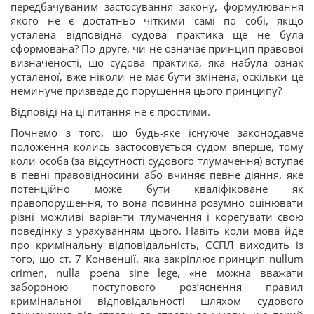
передбачуваним застосування закону, формулювання
якого не є достатньо чіткими самі по собі, якщо
усталена відповідна судова практика ще не була
сформована? По-друге, чи не означає принцип правової
визначеності, що судова практика, яка набула ознак
усталеної, вже ніколи не має бути змінена, оскільки це
неминуче призведе до порушення цього принципу?
Відповіді на ці питання не є простими.
Почнемо з того, що будь-яке існуюче законодавче
положення колись застосовується судом вперше, тому
коли особа (за відсутності судового тлумачення) вступає
в певні правовідносини або вчиняє певне діяння, яке
потенційно може бути кваліфіковане як
правопорушення, то вона повинна розумно оцінювати
різні можливі варіанти тлумачення і корегувати свою
поведінку з урахуванням цього. Навіть коли мова йде
про кримінальну відповідальність, ЄСПЛ виходить із
того, що ст. 7 Конвенції, яка закріплює принцип nullum
crimen, nulla poena sine lege, «не можна вважати
забороною поступового роз’яснення правил
кримінальної відповідальності шляхом судового