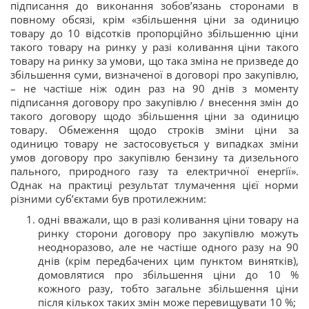
підписання до виконання зобов’язань сторонами в
повному обсязі, крім «збільшення ціни за одиницю
товару до 10 відсотків пропорційно збільшенню ціни
такого товару на ринку у разі коливання ціни такого
товару на ринку за умови, що така зміна не призведе до
збільшення суми, визначеної в договорі про закупівлю,
– не частіше ніж один раз на 90 днів з моменту
підписання договору про закупівлю / внесення змін до
такого договору щодо збільшення ціни за одиницю
товару. Обмеження щодо строків зміни ціни за
одиницю товару не застосовується у випадках зміни
умов договору про закупівлю бензину та дизельного
пального, природного газу та електричної енергії».
Однак на практиці результат тлумачення цієї норми
різними суб’єктами був протилежним:
одні вважали, що в разі коливання ціни товару на
ринку сторони договору про закупівлю можуть
неодноразово, але не частіше одного разу на 90
днів (крім передбачених цим пунктом винятків),
домовлятися про збільшення ціни до 10 %
кожного разу, тобто загальне збільшення ціни
після кількох таких змін може перевищувати 10 %;