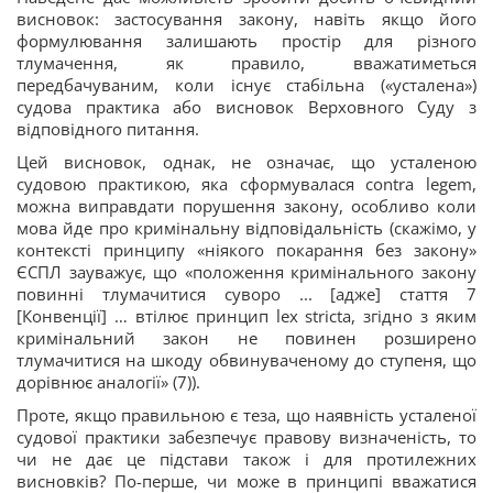
висновок: застосування закону, навіть якщо його
формулювання залишають простір для різного
тлумачення, як правило, вважатиметься
передбачуваним, коли існує стабільна («усталена»)
судова практика або висновок Верховного Суду з
відповідного питання.
Цей висновок, однак, не означає, що усталеною
судовою практикою, яка сформувалася contra legem,
можна виправдати порушення закону, особливо коли
мова йде про кримінальну відповідальність (скажімо, у
контексті принципу «ніякого покарання без закону»
ЄСПЛ зауважує, що «положення кримінального закону
повинні тлумачитися суворо ... [адже] стаття 7
[Конвенції] … втілює принцип lex stricta, згідно з яким
кримінальний закон не повинен розширено
тлумачитися на шкоду обвинуваченому до ступеня, що
дорівнює аналогії» (7)).
Проте, якщо правильною є теза, що наявність усталеної
судової практики забезпечує правову визначеність, то
чи не дає це підстави також і для протилежних
висновків? По-перше, чи може в принципі вважатися