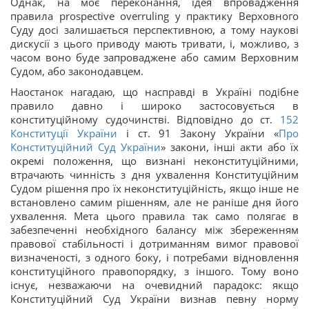
Однак, на моє переконання, ідея впровадження
правила prospective overruling у практику Верховного
Суду досі залишається перспективною, а тому наукові
дискусії з цього приводу мають тривати, і, можливо, з
часом воно буде запроваджене або самим Верховним
Судом, або законодавцем.
Наостанок нагадаю, що насправді в Україні подібне
правило давно і широко застосовується в
конституційному судочинстві. Відповідно до ст.
152
Конституції України
і ст. 91 Закону України «
Про
Конституційний Суд України
» закони, інші акти або їх
окремі положення, що визнані неконституційними,
втрачають чинність з дня ухвалення Конституційним
Судом рішення про їх неконституційність, якщо інше не
встановлено самим рішенням, але не раніше дня його
ухвалення. Мета цього правила так само полягає в
забезпеченні необхідного балансу між збереженням
правової стабільності і дотриманням вимог правової
визначеності, з одного боку, і потребами відновлення
конституційного правопорядку, з іншого. Тому воно
існує, незважаючи на очевидний парадокс: якщо
Конституційний Суд України визнав певну норму