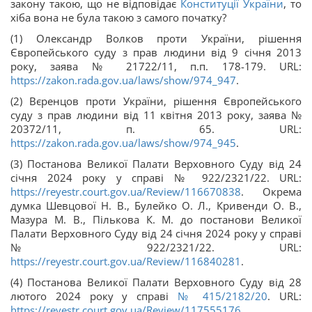
закону такою, що не відповідає
Конституції України
, то
хіба вона не була такою з самого початку?
(1) Олександр Волков проти України, рішення
Європейського суду з прав людини від 9 січня 2013
року, заява № 21722/11, п.п. 178-179. URL:
https://zakon.rada.gov.ua/laws/show/974_947
.
(2) Вєренцов проти України, рішення Європейського
суду з прав людини від 11 квітня 2013 року, заява №
20372/11, п. 65. URL:
https://zakon.rada.gov.ua/laws/show/974_945
.
(3) Постанова Великої Палати Верховного Суду від 24
січня 2024 року у справі № 922/2321/22. URL:
https://reyestr.court.gov.ua/Review/116670838
. Окрема
думка Шевцової Н. В., Булейко О. Л., Кривенди О. В.,
Мазура М. В., Пількова К. М. до постанови Великої
Палати Верховного Суду від 24 січня 2024 року у справі
№ 922/2321/22. URL:
https://reyestr.court.gov.ua/Review/116840281
.
(4) Постанова Великої Палати Верховного Суду від 28
лютого 2024 року у справі
№ 415/2182/20
. URL:
https://reyestr.court.gov.ua/Review/117555176
.