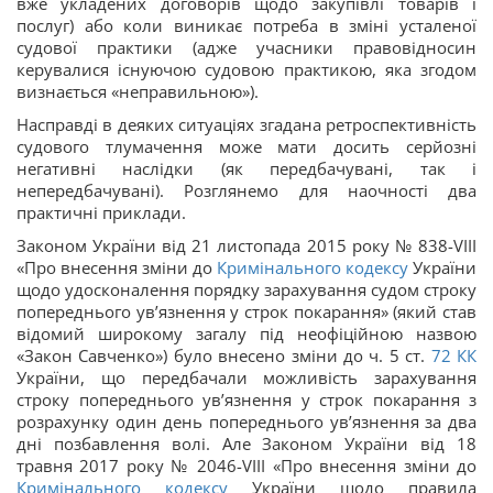
вже укладених договорів щодо закупівлі товарів і
послуг) або коли виникає потреба в зміні усталеної
судової практики (адже учасники правовідносин
керувалися існуючою судовою практикою, яка згодом
визнається «неправильною»).
Насправді в деяких ситуаціях згадана ретроспективність
судового тлумачення може мати досить серйозні
негативні наслідки (як передбачувані, так і
непередбачувані). Розглянемо для наочності два
практичні приклади.
Законом України від 21 листопада 2015 року № 838-VIII
«Про внесення зміни до
Кримінального кодексу
України
щодо удосконалення порядку зарахування судом строку
попереднього ув’язнення у строк покарання» (який став
відомий широкому загалу під неофіційною назвою
«Закон Савченко») було внесено зміни до ч. 5 ст.
72
КК
України, що передбачали можливість зарахування
строку попереднього ув’язнення у строк покарання з
розрахунку один день попереднього ув’язнення за два
дні позбавлення волі. Але Законом України від 18
травня 2017 року № 2046-VIII «Про внесення зміни до
Кримінального кодексу
України щодо правила