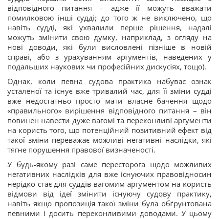
відповідного питання – адже її можуть вважати
помилковою інші судді; до того ж не виключено, що
навіть судді, які ухвалили перше рішення, надалі
можуть змінити свою думку, наприклад, з огляду на
нові доводи, які були висловлені пізніше в новій
справі, або з урахуванням аргументів, наведених у
подальших наукових чи професійних дискусіях, тощо).
Однак, коли певна судова практика набуває ознак
усталеної та існує вже тривалий час, для її зміни судді
вже недостатньо просто мати власне бачення щодо
«правильного» вирішення відповідного питання – він
повинен навести дуже вагомі та переконливі аргументи
на користь того, що потенційний позитивний ефект від
такої зміни переважає можливі негативні наслідки, які
тягне порушення правової визначеності.
У будь-якому разі саме пересторога щодо можливих
негативних наслідків для вже існуючих правовідносин
нерідко стає для суддів вагомим аргументом на користь
відмови від ідеї змінити існуючу судову практику,
навіть якщо пропозиція такої зміни була обґрунтована
певними і досить переконливими доводами. У цьому