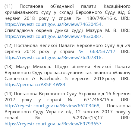
(11) Постанова об’єднаної палати Касаційного
кримінального суду у складі Верховного Суду від 6
червня 2018 року у справі № 180/746/16-к. URL:
https://reyestr.court.gov.ua/Review/74630454
.
Співпадаюча окрема думка судді Мазура М. В. URL:
https://reyestr.court.gov.ua/Review/74630387
.
(12) Постанова Великої Палати Верховного Суду від 29
серпня 2018 року у справі
№ 663/537/17
. URL:
https://reyestr.court.gov.ua/Review/76207318
.
(13) Мазур Микола. Щодо рішення Великої Палати
Верховного Суду про застосування так званого «Закону
Савченко» // Facebook. 5 вересня 2018 року. URL:
https://perma.cc/A85P-4W84
.
(14) Постанова Верховного Суду України від 16 березня
2017 року у справі № 671/463/15-к. URL:
http://reyestr.court.gov.ua/Review/66203468
; Постанова
Верховного Суду України від 12 жовтня 2017 року у
справі № 5-237кс(15)17. URL:
https://reyestr.court.gov.ua/Review/69793657
.