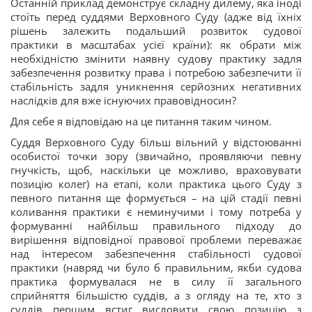
Останній приклад демонструє складну дилему, яка іноді
стоїть перед суддями Верховного Суду (адже від їхніх
рішень залежить подальший розвиток судової
практики в масштабах усієї країни): як обрати між
необхідністю змінити наявну судову практику задля
забезпечення розвитку права і потребою забезпечити її
стабільність задля уникнення серйозних негативних
наслідків для вже існуючих правовідносин?
Для себе я відповідаю на це питання таким чином.
Суддя Верховного Суду більш вільний у відстоюванні
особистої точки зору (звичайно, проявляючи певну
гнучкість, щоб, наскільки це можливо, враховувати
позицію колег) на етапі, коли практика цього Суду з
певного питання ще формується – на цій стадії певні
коливання практики є неминучими і тому потреба у
формуванні найбільш правильного підходу до
вирішення відповідної правової проблеми переважає
над інтересом забезпечення стабільності судової
практики (навряд чи було б правильним, якби судова
практика формувалася не в силу її загального
сприйняття більшістю суддів, а з огляду на те, хто з
суддів першим встиг висловити свою позицію з