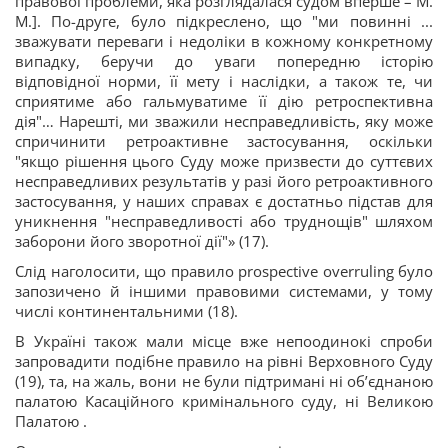
правової проблеми, яка розглядалася судом вперше – М.
М.]. По-друге, було підкреслено, що "ми повинні ...
зважувати переваги і недоліки в кожному конкретному
випадку, беручи до уваги попередню історію
відповідної норми, її мету і наслідки, а також те, чи
сприятиме або гальмуватиме її дію ретроспективна
дія"… Нарешті, ми зважили несправедливість, яку може
спричинити ретроактивне застосування, оскільки
"якщо рішення цього Суду може призвести до суттєвих
несправедливих результатів у разі його ретроактивного
застосування, у наших справах є достатньо підстав для
уникнення "несправедливості або труднощів" шляхом
заборони його зворотної дії"» (17).
Слід наголосити, що правило prospective overruling було
запозичено й іншими правовими системами, у тому
числі континентальними (18).
В Україні також мали місце вже непоодинокі спроби
запровадити подібне правило на рівні Верховного Суду
(19), та, на жаль, вони не були підтримані ні об’єднаною
палатою Касаційного кримінального суду, ні Великою
Палатою .