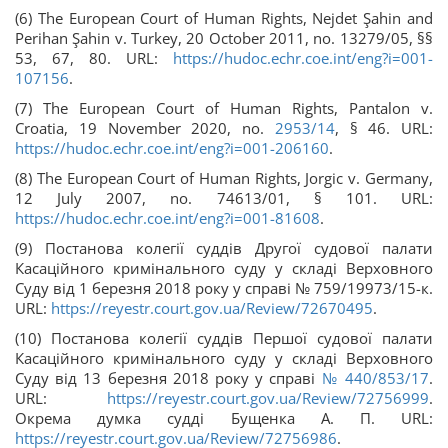
(6) The European Court of Human Rights, Nejdet Şahin and
Perihan Şahin v. Turkey, 20 October 2011, no. 13279/05, §§
53, 67, 80. URL:
https://hudoc.echr.coe.int/eng?i=001-
107156
.
(7) The European Court of Human Rights, Pantalon v.
Croatia, 19 November 2020, no.
2953/14
, § 46. URL:
https://hudoc.echr.coe.int/eng?i=001-206160
.
(8) The European Court of Human Rights, Jorgic v. Germany,
12 July 2007, no. 74613/01, § 101. URL:
https://hudoc.echr.coe.int/eng?i=001-81608
.
(9) Постанова колегії суддів Другої судової палати
Касаційного кримінального суду у складі Верховного
Суду від 1 березня 2018 року у справі № 759/19973/15-к.
URL:
https://reyestr.court.gov.ua/Review/72670495
.
(10) Постанова колегії суддів Першої судової палати
Касаційного кримінального суду у складі Верховного
Суду від 13 березня 2018 року у справі
№ 440/853/17
.
URL:
https://reyestr.court.gov.ua/Review/72756999
.
Окрема думка судді Бущенка А. П. URL:
https://reyestr.court.gov.ua/Review/72756986
.