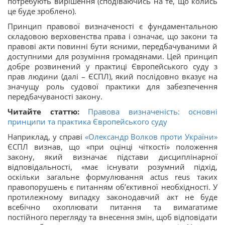
потребують вирішення (сподіваючись на те, що колись
це буде зроблено).
Принцип правової визначеності є фундаментальною
складовою верховенства права і означає, що закони та
правові акти повинні бути ясними, передбачуваними й
доступними для розуміння громадянами. Цей принцип
добре розвинений у практиці Європейського суду з
прав людини (далі – ЄСПЛ), який послідовно вказує на
значущу роль судової практики для забезпечення
передбачуваності закону.
Читайте статтю:
Правова визначеність: основні
принципи та практика Європейського суду
Наприклад, у справі
«Олександр Волков проти України»
ЄСПЛ визнав, що «при оцінці чіткості» положення
закону, який визначає підстави дисциплінарної
відповідальності, «має існувати розумний підхід,
оскільки загальне формулювання actus reus таких
правопорушень є питанням об’єктивної необхідності. У
протилежному випадку законодавчий акт не буде
всебічно охоплювати питання та вимагатиме
постійного перегляду та внесення змін, щоб відповідати