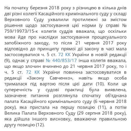
На початку березня 2018 року з різницею в кілька днів
дві різні колегії Касаційного кримінального суду у складі
Верховного Суду ухвалили протилежні за змістом
рішення щодо застосування цієї норми (у справі №
759/19973/15-к колегія суддів вважала, що оскільки
мова йде про наслідки застосування процесуального
запобіжного заходу, то після 21 червня 2017 року
відповідно до принципу прямої дії закону в часі мала
застосовуватися ч. 5 ст.
72
КК
України в новій редакції
(9), однак у справі
№ 440/853/17
інша колегія вважала,
що якщо злочин вчинено до 21 червня 2017 року, то і
ч. 5 ст.
72
КК
України повинна застосовуватися в
редакції «Закону Савченко», навіть якщо особа
трималася під вартою після цієї дати (10). Коли ця
суперечність у судові практиці була виявлена,
зазначене питання розглянула спочатку об’єднана
палата Касаційного кримінального суду (6 червня 2018
року), яка пристала на першу позицію (11), а потім
Велика Палата Верховного Суду (29 серпня 2018 року),
яка дійшла іншого висновку, вважаючи правильною
другу позицію (12).