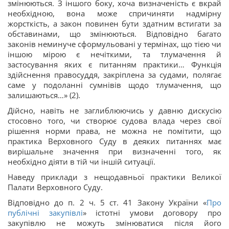
змінюються. З іншого боку, хоча визначеність є вкрай
необхідною, вона може спричиняти надмірну
жорсткість, а закон повинен бути здатним встигати за
обставинами, що змінюються. Відповідно багато
законів неминуче сформульовані у термінах, що тією чи
іншою мірою є нечіткими, та тлумачення й
застосування яких є питанням практики… Функція
здійснення правосуддя, закріплена за судами, полягає
саме у подоланні сумнівів щодо тлумачення, що
залишаються…» (2).
Дійсно, навіть не заглиблюючись у давню дискусію
стосовно того, чи створює судова влада через свої
рішення норми права, не можна не помітити, що
практика Верховного Суду в деяких питаннях має
вирішальне значення при визначенні того, як
необхідно діяти в тій чи іншій ситуації.
Наведу приклади з нещодавньої практики Великої
Палати Верховного Суду.
Відповідно до п. 2 ч. 5 ст. 41 Закону України «
Про
публічні закупівлі
» істотні умови договору про
закупівлю не можуть змінюватися після його