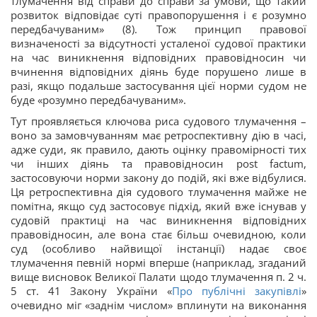
тлумачення від справи до справи за умови, що такий
розвиток відповідає суті правопорушення і є розумно
передбачуваним» (8). Тож принцип правової
визначеності за відсутності усталеної судової практики
на час виникнення відповідних правовідносин чи
вчинення відповідних діянь буде порушено лише в
разі, якщо подальше застосування цієї норми судом не
буде «розумно передбачуваним».
Тут проявляється ключова риса судового тлумачення –
воно за замовчуванням має ретроспективну дію в часі,
адже суди, як правило, дають оцінку правомірності тих
чи інших діянь та правовідносин post factum,
застосовуючи норми закону до подій, які вже відбулися.
Ця ретроспективна дія судового тлумачення майже не
помітна, якщо суд застосовує підхід, який вже існував у
судовій практиці на час виникнення відповідних
правовідносин, але вона стає більш очевидною, коли
суд (особливо найвищої інстанції) надає своє
тлумачення певній нормі вперше (наприклад, згаданий
вище висновок Великої Палати щодо тлумачення п. 2 ч.
5 ст. 41 Закону України «
Про публічні закупівлі
»
очевидно міг «заднім числом» вплинути на виконання