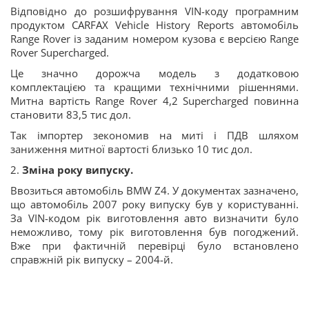
Відповідно до розшифрування VIN-коду програмним
продуктом CARFAX Vehicle History Reports автомобіль
Range Rover із заданим номером кузова є версією Range
Rover Supercharged.
Це значно дорожча модель з додатковою
комплектацією та кращими технічними рішеннями.
Митна вартість Range Rover 4,2 Supercharged повинна
становити 83,5 тис дол.
Так імпортер зекономив на миті і ПДВ шляхом
заниження митної вартості близько 10 тис дол.
2.
Зміна року випуску.
Ввозиться автомобіль BMW Z4. У документах зазначено,
що автомобіль 2007 року випуску був у користуванні.
За VIN-кодом рік виготовлення авто визначити було
неможливо, тому рік виготовлення був погоджений.
Вже при фактичній перевірці було встановлено
справжній рік випуску – 2004-й.