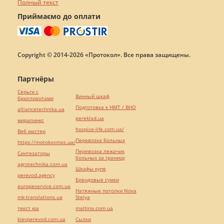
Полный текст
Приймаємо до оплати
Copyright © 2014-2026 «Протокол». Все права защищены.
Партнёры
Серьги с
Винный шкаф
бриллиантами
Подготовка к НМТ / ВНО
alliancetechnika.ua
pereklad.ua
миралинкс
hospice-life.com.ua/
Веб мастер
Перевозка больных
https://motokosmos.ua/
Перевозка лежачих
Синтезаторы
больных за границу
agrotechnika.com.ua
Шкафы купе
perevod.agency
Брендовые сумки
europeservice.com.ua
Натяжные потолки Nova
mk-translations.ua
Stelya
текст юа
maltina.com.ua
kievperevod.com.ua
Cылки