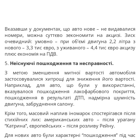
Вказавши у документах, що авто нове – не видавалися
номери, можна суттєво зекономити на акцизі. Зиск
очевидний: умовно – при об’ємі двигуна 2,2 літра з
нового – 3,3 тис євро, з уживаного – 4,4 тис євро акцизу
плюс економія на ПДВ.
5.
Неіснуючі пошкодження та несправності.
З метою зменшення митної вартості автомобіля
застосовувалися хитрощі для зниження його вартості.
Наприклад, для авто, що були у використанні,
вказувалося пошкодження лакофарбового покриття,
пошкодження в результаті ДТП, надмірна шумність
двигуна, забруднення салону.
Крім того, масовий наплив іномарок спостерігався після
стихійних лих: американських авто – після урагану
“Катрина”, європейських – після розливу Рейну.
Для нових авто були характерні “пошкодження” під час