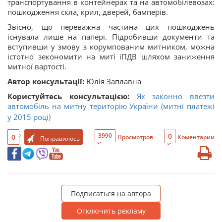
транспортування в контейнерах та на автомобілевозах:
пошкодження скла, крил, дверей, бамперів.
Звісно, що переважна частина цих пошкоджень
існувала лише на папері. Підробивши документи та
вступивши у змову з корумпованим митником, можна
істотно зекономити на миті іПДВ шляхом заниження
митної вартості.
Автор консультації:
Юлія Заплавна
Користуйтесь консультацією:
Як законно ввезти
автомобіль на митну територію України (митні платежі
у 2015 році)
0
3990
0
Просмотров
Коментарии
Понравилось
Подписаться на автора
Отключить рекламу