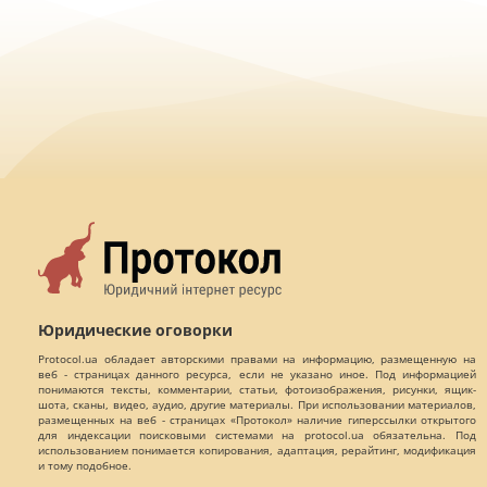
Юридические оговорки
Protocol.ua обладает авторскими правами на информацию, размещенную на
веб - страницах данного ресурса, если не указано иное. Под информацией
понимаются тексты, комментарии, статьи, фотоизображения, рисунки, ящик-
шота, сканы, видео, аудио, другие материалы. При использовании материалов,
размещенных на веб - страницах «Протокол» наличие гиперссылки открытого
для индексации поисковыми системами на protocol.ua обязательна. Под
использованием понимается копирования, адаптация, рерайтинг, модификация
и тому подобное.