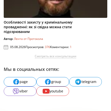
Особливості захисту у кримінальному
провадженні: як зі свідка можна стати
підозрюваним
Автор:
Лента от Протокола
05.08.2026
Просмотров:
376
Коментарии:
1
Смотреть все консультации
Мы в социальных сетях:
page
group
telegram
viber
youtube