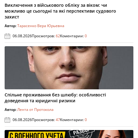
Виключення з військового обліку за віком: чи
можливо це сьогодні та які перспективи судового
захист
Автор:
Тарасенко Вера Юрьевна
06.08.2026
Просмотров:
62
Коментарии:
0
Спільне проживання без шлюбу: особливості
доведення та юридичні ризики
Автор:
Лента от Протокола
06.08.2026
Просмотров:
47
Коментарии:
0