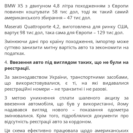
BMW X5 з двигуном 4,8 літра походженням з Європи
повинен коштувати 58 тис дол, тоді як такий самий
американського збирання – 47 тис дол.
Maserati Quattroporte 4,2, виготовлена для ринку США,
вартує 98 тис дол, така сама для Європи – 129 тис дол.
Змінюючи дані про країну походження, імпортер може
суттєво занизити митну вартість авто та зекономити на
податках.
4.
Ввезення авто під виглядом таких, що не були на
реєстрації.
За законодавством України, транспортними засобами,
що використовувалися, є ті, на які видавалися
реєстраційні номери – не транзитні і не разові.
З метою уникнення сплати шаленого акцизу за
ввезення автомобіля, що був у використанні, йому
надавався вигляд нового – показання одометра
змінювалися. Крім того, підроблялися документи про
відсутність реєстрації авто за кордоном.
Ця схема ефективно працювала щодо американських