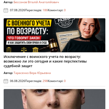
Автор:
Бессонов Віталій Анатолійович
07.08.2026
Переглядів:
186
Коментарі:
0
Исключение с воинского учета по возрасту:
возможно ли это сегодня и какие перспективы
судебной защит
Автор:
Тарасенко Вера Юрьевна
06.08.2026
Переглядів:
298
Коментарі:
0