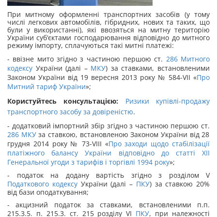
При митному оформленні транспортних засобів (у тому
числі легкових автомобілів, гібридних, нових та таких, що
були у використанні), які ввозяться на митну територію
України суб‘єктами господарювання відповідно до митного
режиму імпорту, сплачуються такі митні платежі:
- ввізне мито згідно з частиною першою ст.
286
Митного
кодексу
України (далі –
МКУ
) за ставками, встановленими
Законом України від 19 вересня 2013 року № 584-VІІ «
Про
Митний тариф України
»;
Користуйтесь консультацією:
Ризики купівлі-продажу
транспортного засобу за довіреністю
.
- додатковий імпортний збір згідно з частиною першою ст.
286
МКУ
за ставкою, встановленою Законом України від 28
грудня 2014 року № 73-VIII «
Про заходи щодо стабілізації
платіжного балансу України відповідно до статті XII
Генеральної угоди з тарифів і торгівлі 1994 року
»;
- податок на додану вартість згідно з розділом V
Податкового кодексу
України (далі –
ПКУ
) за ставкою 20%
від бази оподаткування;
- акцизний податок за ставками, встановленими п.п.
215.3.5. п. 215.3. ст. 215 розділу VI
ПКУ
, при належності