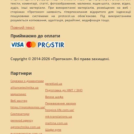
тексти, коментарі, статті, фотозображення, малюнки, ящик-шота, скани, відео,
аудіо, інші матеріали. При використанні матеріалів, розміщених на веб -
сторінках «Протокол» наявність гіперпосилання відкритого для індексації
пошуковими системами на protocol.ua обов`язкове. Під використанням
розуміється копіювання, адаптація, рерайтинг, модифікація тощо.
Повний текст
Приймаємо до оплати
Copyright © 2014-2026 «Протокол». Всі права захищені.
Партнери
Сережки з діамантами
pereklad.ua
alliancetechnika.ua
Підготовка до НМТ / ЗНО
миралинкс
Винна шафа
Веб мастер
Перевезення хворих
https://motokosmos.ua/
hospice-life.com.ua/
Синтезатори
mk-translations.ua
perevod.agency
maltina.com.ua
agrotechnika.com.ua
Шафи купе
europeservice.com.ua