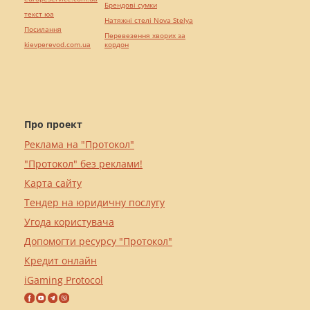
Брендові сумки
текст юа
Натяжні стелі Nova Stelya
Посилання
Перевезення хворих за
kievperevod.com.ua
кордон
Про проект
Реклама на "Протокол"
"Протокол" без реклами!
Карта сайту
Тендер на юридичну послугу
Угода користувача
Допомогти ресурсу "Протокол"
Кредит онлайн
iGaming Protocol