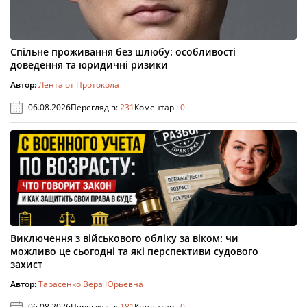
Спільне проживання без шлюбу: особливості
доведення та юридичні ризики
Автор:
Лента от Протокола
06.08.2026
Переглядів:
231
Коментарі:
0
Виключення з військового обліку за віком: чи
можливо це сьогодні та які перспективи судового
захист
Автор:
Тарасенко Вера Юрьевна
06.08.2026
Переглядів:
181
Коментарі:
0