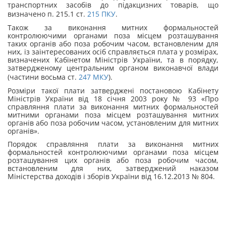
транспортних засобів до підакцизних товарів, що
визначено п. 215.1 ст.
215
ПКУ
.
Також за виконання митних формальностей
контролюючими органами поза місцем розташування
таких органів або поза робочим часом, встановленим для
них, із заінтересованих осіб справляється плата у розмірах,
визначених Кабінетом Міністрів України, та в порядку,
затвердженому центральним органом виконавчої влади
(частини восьма ст.
247
МКУ
).
Розміри такої плати затверджені постановою Кабінету
Міністрів України від 18 січня 2003 року № 93 «Про
справляння плати за виконання митних формальностей
митними органами поза місцем розташування митних
органів або поза робочим часом, установленим для митних
органів».
Порядок справляння плати за виконання митних
формальностей контролюючими органами поза місцем
розташування цих органів або поза робочим часом,
встановленим для них, затверджений наказом
Міністерства доходів і зборів України від 16.12.2013 № 804.