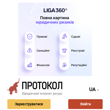
UA
Зареєструватися
Ввійти