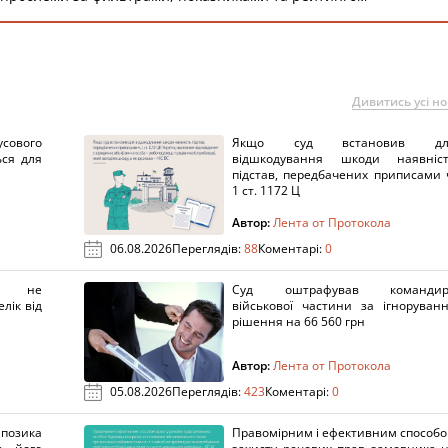
Дивитись усі н
сового
Якщо суд встановив дл
ься для
відшкодування шкоди наявніс
підстав, передбачених приписами 
1 ст. 1172 Ц
Автор:
Лента от Протокола
06.08.2026
Переглядів:
88
Коментарі:
0
х не
Суд оштрафував командир
лік від
військової частини за ігноруван
рішення на 66 560 грн
Автор:
Лента от Протокола
05.08.2026
Переглядів:
423
Коментарі:
0
озика
Правомірним і ефективним способ