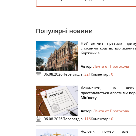
Популярні новини
НБУ змінив правила приму
списання коштів: що змінит
боржників
Автор:
Лента от Протокола
06.08.2026
Переглядів:
321
Коментарі:
0
Документи, на яки
проставляється апостиль: пере
Мін’юсту
Автор:
Лента от Протокола
06.08.2026
Переглядів:
116
Коментарі:
0
Чоловік помер, але п