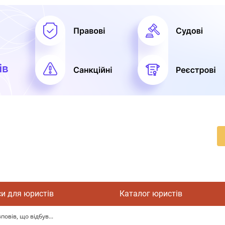
си для юристів
Каталог юристів
вів, що відбув...