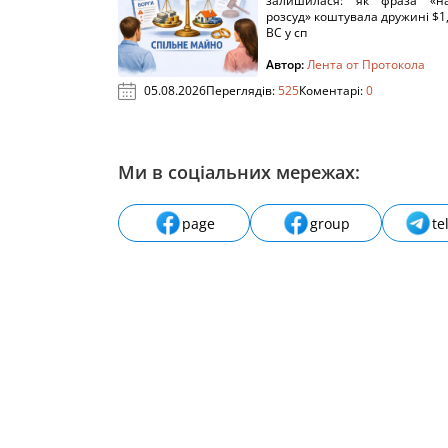
залишилася: як фраза «н
розсуд» коштувала дружині $1,
ВС у сп
Автор:
Лента от Протокола
05.08.2026
Переглядів:
525
Коментарі:
0
Ми в соціальних мережах:
page
group
te