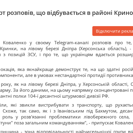
 розповів, що відбувається в районі Крин
Відключити рекл
р Коваленко у своєму Telegram-каналі розповів про те
Кринки, на лівому березі Дніпра (Херсонська область), -
и з позицій ЗСУ, і про те, що українцям вдається розши
окація, яка якнайкраще демонструє те, на що здатні росій
компоненти, але в умовах нестандартної протидії противника
оку, як на лівому березі Дніпра, у Херсонській області, 
рму. За його даними, на цьому напрямку сконцентровані п
сантні полки 104-ї десантної штурмової дивізії РФ.
ли, які звикли вистрибувати з транспорту, що рухаєть
. Схоже, так само, як і з Іванівським під Бахмутом, десан
у роль у розв'язанні проблематики лівобережного села,
ітуни" поза загальним командуванням", - припускає Ковален
онщина - зона відповідальності найчисельнішої групи ві