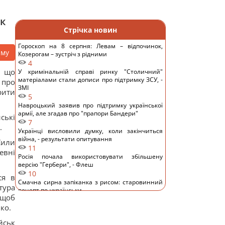
ок
Стрічка новин
Гороскоп на 8 серпня: Левам – відпочинок,
аму
Козерогам – зустріч з рідними
4
, що
У кримінальній справі ринку "Столичний"
матеріалами стали дописи про підтримку ЗСУ, -
 про
ЗМІ
рити
5
Навроцький заявив про підтримку української
армії, але згадав про "прапори Бандери"
ські
7
.
Українці висловили думку, коли закінчиться
війна, - результати опитування
Сили
11
евні
Росія почала використовувати збільшену
версію "Гербери", - Флеш
10
ся в
Смачна сирна запіканка з рисом: старовинний
тура
рецепт по-українськи
 щоб
12
ко.
Дантес показався з новою коханою (фото)
12
йськ