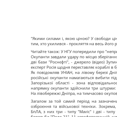
"Якими силами і, якою ціною? У свободи ціни
тим, хто ухилився - прокляття на весь його р
Читайте також: У НГУ попередили про "непри
Окупанти завдали удару по місцю зберігання
дві бази "Роснєфті", - джерело (відео) Зуп
експерт Росія щодня переставляє кораблі в б
Як повідомляв УНІАН, на лівому березі Дні
російські окупанти намагаються вибити підр
Запорізької області - зона відповідальн
напрямку окупанти здійснили три штурми: д
На лівобережжі Дніпра, на тимчасово окупов
Загалом за той самий період на зазначе
озброєння та військової техніки. Зокрема,
БпЛА, з них три - типу "Mavic" і дві - тип
боротьби "Поле-21", 11 аерофотостанцій, к