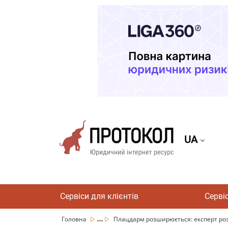
UA
Сервіси для клієнтів
Серві
...
Головна
Плацдарм розширюється: експерт розпо