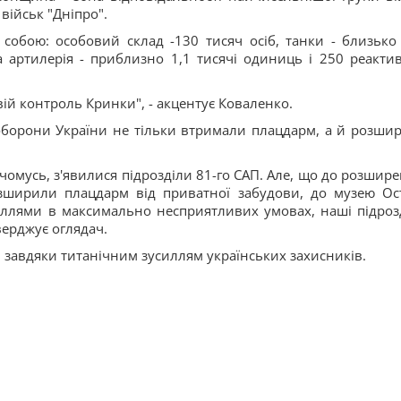
військ "Дніпро".
є собою: особовий склад -130 тисяч осіб, танки - близько
 артилерія - приблизно 1,1 тисячі одиниць і 250 реакти
 свій контроль Кринки", - акцентує Коваленко.
оборони України не тільки втримали плацдарм, а й розши
 чомусь, з'явилися підрозділи 81-го САП. Але, що до розшире
озширили плацдарм від приватної забудови, до музею Ос
иллями в максимально несприятливих умовах, наші підроз
верджує оглядач.
 завдяки титанічним зусиллям українських захисників.