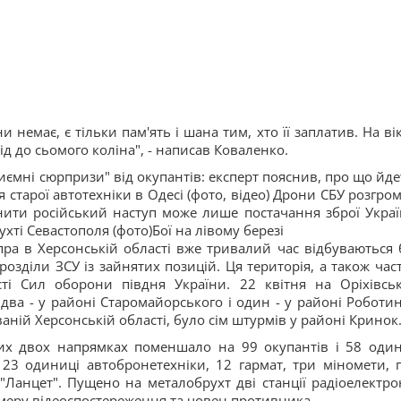
 немає, є тільки пам'ять і шана тим, хто її заплатив. На вік
ід до сьомого коліна", - написав Коваленко.
ємні сюрпризи" від окупантів: експерт пояснив, про що йде
 старої автотехніки в Одесі (фото, відео) Дрони СБУ розгро
инити російський наступ може лише постачання зброї Україн
ухті Севастополя (фото)Бої на лівому березі
пра в Херсонській області вже тривалий час відбуваються б
озділи ЗСУ із зайнятих позицій. Ця територія, а також час
ості Сил оборони півдня України. 22 квітня на Оріхівсь
ва - у районі Старомайорського і один - у районі Роботин
аній Херсонській області, було сім штурмів у районі Кринок
них двох напрямках поменшало на 99 окупантів і 58 оди
 23 одиниці автобронетехніки, 12 гармат, три міномети, п
у "Ланцет". Пущено на металобрухт дві станції радіоелектро
амеру відеоспостереження та човен противника.