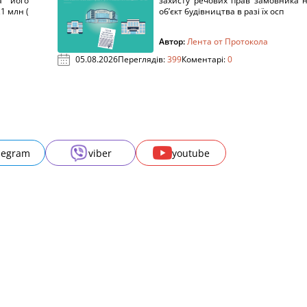
а його
захисту речових прав замовника 
1 млн (
об’єкт будівництва в разі їх осп
Автор:
Лента от Протокола
05.08.2026
Переглядів:
399
Коментарі:
0
legram
viber
youtube