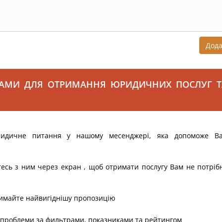
Дод
САМИ ДЛЯ ОТРИМАННЯ ЮРИДИЧНИХ ПОСЛУГ Т
ридичне питання у нашому месенджері, яка допоможе В
тесь з ним через екран , щоб отримати послугу Вам не потріб
римайте найвигіднішу пропозицію
 проблеми за фильтрами, показниками та рейтингом