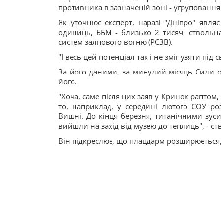
противника в зазначеній зоні - угруповання 
Як уточнює експерт, наразі "Дніпро" явля
одиниць, ББМ - близько 2 тисяч, ствольна
систем залпового вогню (РСЗВ).
"І весь цей потенціал так і не зміг узяти під
За його даними, за минулий місяць Сили 
його.
"Хоча, саме після цих заяв у Кринок раптом,
то, наприклад, у середині лютого СОУ р
Вишні. До кінця березня, титанічними зус
вийшли на захід від музею до теплиць", - ст
Він підкреслює, що плацдарм розширюється,