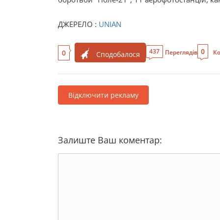
ДЖЕРЕЛО :
UNIAN
0
437
0
Переглядів
Ко
Сподобалося
Відключити рекламу
Залиште Ваш коментар: