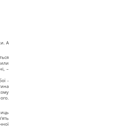
Одне налаштування, яке варто змінити всім
власникам нових телевізорів
21
Вчені виявили відбитки пальців на кераміці
віком 8000 років: що їх здивувало
20
Україна ставить Путіна на передвиборчий
годинник, - Newsweek
и. А
21
Така зброя є лише у кількох країн: Зеленський
про створення української балістики
ться
18
мили
і, –
ої -
тина
кому
ого.
.
ниць
'ять
нної