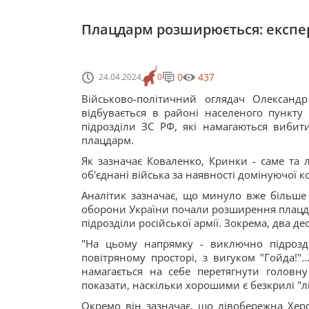
Плацдарм розширюється: експерт
0
437
24.04.2024
0
Військово-політичний оглядач Олександ
відбувається в районі населеного пункту 
підрозділи ЗС РФ, які намагаються вибит
плацдарм.
Як зазначає Коваленко, Кринки - саме та л
об'єднані війська за наявності домінуючої 
Аналітик зазначає, що минуло вже більше р
оборони України почали розширення плацда
підрозділи російської армії. Зокрема, два де
"На цьому напрямку - виключно підрозді
повітряному просторі, з вигуком "Гойда!"..
намагається на себе перетягнути головн
показати, наскільки хорошими є безкрилі "л
Окремо він зазначає, що лівобережна Херс