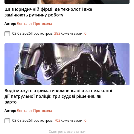
ШІ в юридичній фірмі: де технології вже
замінюють рутинну роботу
Автор:
Лента от Протокола
03.08.2026
Просмотров:
383
Коментарии:
0
Водії можуть отримати компенсацію за незаконні
дії патрульної поліції: три судові рішення, які
варто
Автор:
Лента от Протокола
03.08.2026
Просмотров:
702
Коментарии:
0
Смотреть все статьи