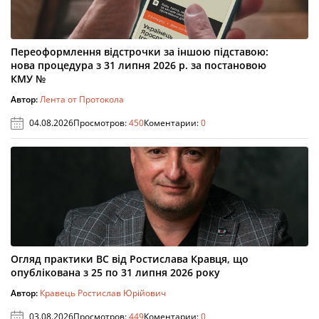
Переоформлення відстрочки за іншою підставою:
нова процедура з 31 липня 2026 р. за постановою
КМУ №
Автор:
Лента от Протокола
04.08.2026
Просмотров:
450
Коментарии:
0
Огляд практики ВС від Ростислава Кравця, що
опублікована з 25 по 31 липня 2026 року
Автор:
Кравець Ростислав Юрійович
03.08.2026
Просмотров:
449
Коментарии:
0