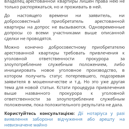
владелец арестованной квартиры лишен права нею не
только распоряжаться, но и проживать в ней.
До настоящего времени ни заявитель, ни
добросовестный приобретатель арестованной
квартиры на допрос не вызываются. Одновременные
допросы со всеми участниками выше описанной
сделки не проводятся.
Можно конечно добросовестному приобретателю
арестованной квартиры требовать привлечения к
уголовной ответственности прокурора за
злоупотребление служебным положением, либо
инициировать новое уголовное производство, в
котором получить статус потерпевшего, подозревая
заявителя в мошенничестве и т.д. Но это уже другая
тема для новой статьи. Кстати процедура привлечения
выше названного прокурора к уголовной
ответственности за злоупотребление служебным
положением, пока положительного результата не дала.
Користуйтесь консультацією:
Дії нотаріуса у разі
виявлення заборони відчуження або арешту на
невизначене майно