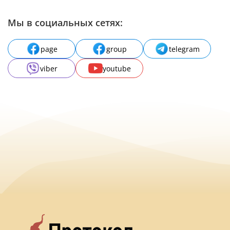
Мы в социальных сетях:
page
group
telegram
viber
youtube