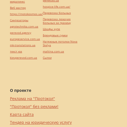
pereklad.ua
миралинкс
hospice-life.com.ua/
Веб мастер
Перевозка больных
https://motokosmos.ua/
Перевозка лежачих
Синтезаторы
больных за границу
agrotechnika.com.ua
Шкафы купе
perevod.agency
Брендовые сумки
europeservice.com.ua
Натяжные потолки Nova
mk-translations.ua
Stelya
текст юа
maltina.com.ua
kievperevod.com.ua
Cылки
О проекте
Реклама на "Протокол"
"Протокол" без реклами!
Карта сайта
Тендер на юридическую услугу