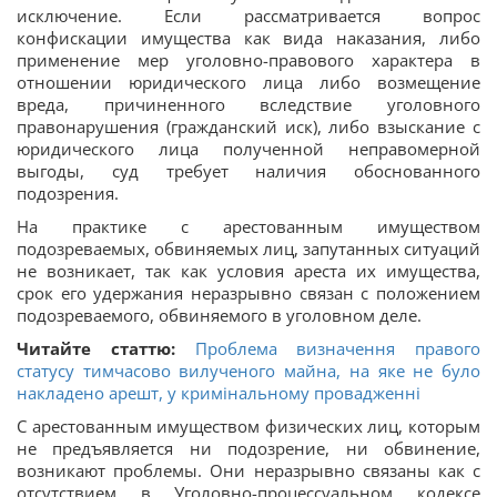
исключение. Если рассматривается вопрос
конфискации имущества как вида наказания, либо
применение мер уголовно-правового характера в
отношении юридического лица либо возмещение
вреда, причиненного вследствие уголовного
правонарушения (гражданский иск), либо взыскание с
юридического лица полученной неправомерной
выгоды, суд требует наличия обоснованного
подозрения.
На практике с арестованным имуществом
подозреваемых, обвиняемых лиц, запутанных ситуаций
не возникает, так как условия ареста их имущества,
срок его удержания неразрывно связан с положением
подозреваемого, обвиняемого в уголовном деле.
Читайте статтю:
Проблема визначення правого
статусу тимчасово вилученого майна, на яке не було
накладено арешт, у кримінальному провадженні
С арестованным имуществом физических лиц, которым
не предъявляется ни подозрение, ни обвинение,
возникают проблемы. Они неразрывно связаны как с
отсутствием в Уголовно-процессуальном кодексе