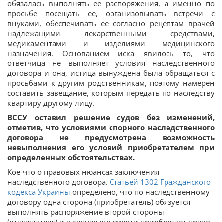
обязалась выполнять ее распоряжения, а именно по
просьбе посещать ее, организовывать встречи с
внуками, обеспечивать ее согласно рецептам врачей
надлежащими лекарственными средствами,
медикаментами и изделиями медицинского
назначения. Основанием иска явилось то, что
ответчица не выполняет условия наследственного
договора и она, истица вынуждена была обращаться с
просьбами к другим родственникам, поэтому намерен
составить завещание, которым передать по наследству
квартиру другому лицу.
ВССУ оставил решение судов без изменений,
отметив, что условиями спорного наследственного
договора не предусмотрена возможность
невыполнения его условий приобретателем при
определенных обстоятельствах.
Кое-что о правовых нюансах заключения
наследственного договора.
Статьей 1302 Гражданского
кодекса Украины
определено, что по наследственному
договору одна сторона (приобретатель) обязуется
выполнять распоряжение второй стороны
(отчуждателя) и в случае его смерти приобретает право