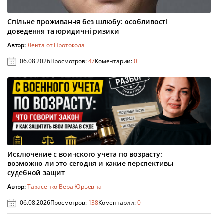
Спільне проживання без шлюбу: особливості
доведення та юридичні ризики
Автор:
Лента от Протокола
06.08.2026
Просмотров:
47
Коментарии:
0
Исключение с воинского учета по возрасту:
возможно ли это сегодня и какие перспективы
судебной защит
Автор:
Тарасенко Вера Юрьевна
06.08.2026
Просмотров:
138
Коментарии:
0