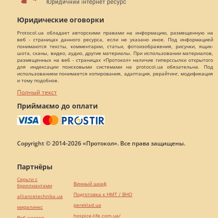
Юридические оговорки
Protocol.ua обладает авторскими правами на информацию, размещенную на
веб - страницах данного ресурса, если не указано иное. Под информацией
понимаются тексты, комментарии, статьи, фотоизображения, рисунки, ящик-
шота, сканы, видео, аудио, другие материалы. При использовании материалов,
размещенных на веб - страницах «Протокол» наличие гиперссылки открытого
для индексации поисковыми системами на protocol.ua обязательна. Под
использованием понимается копирования, адаптация, рерайтинг, модификация
и тому подобное.
Полный текст
Приймаємо до оплати
Copyright © 2014-2026 «Протокол». Все права защищены.
Партнёры
Серьги с
Винный шкаф
бриллиантами
Подготовка к НМТ / ВНО
alliancetechnika.ua
pereklad.ua
миралинкс
hospice-life.com.ua/
Веб мастер