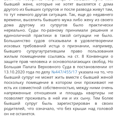
бывшей жене, которые не хотят выселятся с дома
другого из бывших супругов и после развода живут там,
то тут немного другая ситуация. Так, еще до недавнего
времени, выселить бывшего мужа либо жену из своего
дома другому из супругов было практически
нереально. Суды по-разному принимали решения и
единоличной практики в такой ситуации не было.
Большинство судов отказывали в удовлетворении
исковых требований истца о признании, например,
бывшего супругаутратившим право пользования
жилым помещением ссылаясь на ст. 8 Конвенции о
защите прав человека и основополагающих свобод. Но
Большая Палата Верховного Суда в постановлении от
13.10.2020 года по делу
№447/455/17
указала на то, что
бывший супруг не может жить вместе с бывшей женой
поскольку помещение в котором они проживают не
есть их совместной собственностью, между ними очень
напряженные отношения и площадь квартиры не
позволяет проживать в ней им и их сыну. Тем более
бывший супруг быль зарегистрирован в своих
родителей, что означало, что без крыши над головой
он не останется.