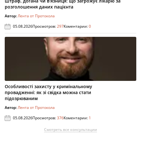
Штраф, догана чи в’язниця: що загрожує лікарю за
розголошення даних пацієнта
Автор:
Лента от Протокола
05.08.2026
Просмотров:
297
Коментарии:
0
Особливості захисту у кримінальному
провадженні: як зі свідка можна стати
підозрюваним
Автор:
Лента от Протокола
05.08.2026
Просмотров:
376
Коментарии:
1
Смотреть все консультации