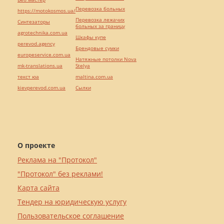
Перевозка больных
https://motokosmos.ua/
Перевозка лежачих
Синтезаторы
больных за границу
agrotechnika.com.ua
Шкафы купе
perevod.agency
Брендовые сумки
europeservice.com.ua
Натяжные потолки Nova
mk-translations.ua
Stelya
текст юа
maltina.com.ua
kievperevod.com.ua
Cылки
О проекте
Реклама на "Протокол"
"Протокол" без реклами!
Карта сайта
Тендер на юридическую услугу
Пользовательское соглашение