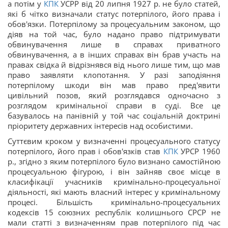
а потім у
КПК
УСРР від 20 липня 1927 р. не було статей,
які б чітко визначали статус потерпілого, його права і
обов'язки. Потерпілому за процесуальним законом, що
діяв на той час, було надано право підтримувати
обвинувачення лише в справах приватного
обвинувачення, а в інших справах він брав участь на
правах свідка й відрізнявся від нього лише тим, що мав
право заявляти клопотання. У разі заподіяння
потерпілому шкоди він мав право пред'явити
цивільний позов, який розглядався одночасно з
розглядом кримінальної справи в суді. Все це
базувалось на панівній у той час соціальній доктрині
пріоритету державних інтересів над особистими.
Суттєвим кроком у визначенні процесуального статусу
потерпілого, його прав і обов'язків став
КПК
УРСР 1960
р., згідно з яким потерпілого було визнано самостійною
процесуальною фігурою, і він зайняв своє місце в
класифікації учасників кримінально-процесуальної
діяльності, які мають власний інтерес у кримінальному
процесі. Більшість кримінально-процесуальних
кодексів 15 союзних республік колишнього СРСР не
мали статті з визначенням прав потерпілого під час