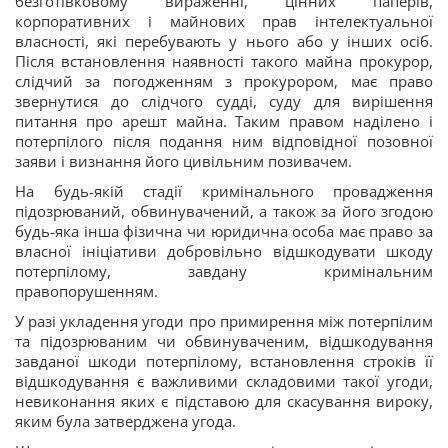
безготівковому вираженні, цінних паперів,
корпоративних і майнових прав інтелектуальної
власності, які перебувають у нього або у інших осіб.
Після встановлення наявності такого майна прокурор,
слідчий за погодженням з прокурором, має право
звернутися до слідчого судді, суду для вирішення
питання про арешт майна. Таким правом наділено і
потерпілого після подання ним відповідної позовної
заяви і визнання його цивільним позивачем.
На будь-якій стадії кримінального провадження
підозрюваний, обвинувачений, а також за його згодою
будь-яка інша фізична чи юридична особа має право за
власної ініціативи добровільно відшкодувати шкоду
потерпілому, завдану кримінальним
правопорушенням.
У разі укладення угоди про примирення між потерпілим
та підозрюваним чи обвинуваченим, відшкодування
завданої шкоди потерпілому, встановлення строків її
відшкодування є важливими складовими такої угоди,
невиконання яких є підставою для скасування вироку,
яким була затверджена угода.