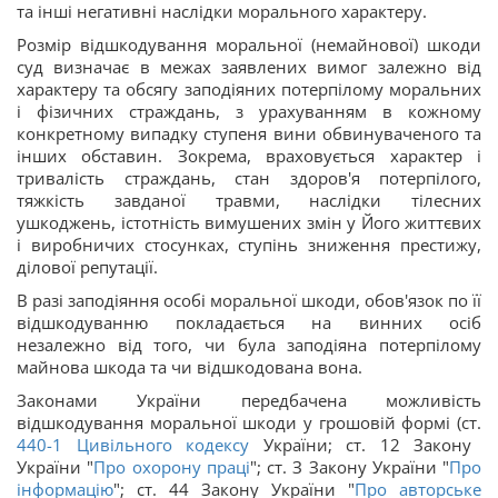
та інші негативні наслідки морального характеру.
Розмір відшкодування моральної (немайнової) шкоди
суд визначає в межах заявлених вимог залежно від
характеру та обсягу заподіяних потерпілому моральних
і фізичних страждань, з урахуванням в кожному
конкретному випадку ступеня вини обвинуваченого та
інших обставин. Зокрема, враховується характер і
тривалість страждань, стан здоров'я потерпілого,
тяжкість завданої травми, наслідки тілесних
ушкоджень, істотність вимушених змін у Його життєвих
і виробничих стосунках, ступінь зниження престижу,
ділової репутації.
В разі заподіяння особі моральної шкоди, обов'язок по її
відшкодуванню покладається на винних осіб
незалежно від того, чи була заподіяна потерпілому
майнова шкода та чи відшкодована вона.
Законами України передбачена можливість
відшкодування моральної шкоди у грошовій формі (ст.
440-1
Цивільного кодексу
України; ст. 12 Закону
України "
Про охорону праці
"; ст. З Закону України "
Про
інформацію
"; ст. 44 Закону України "
Про авторське