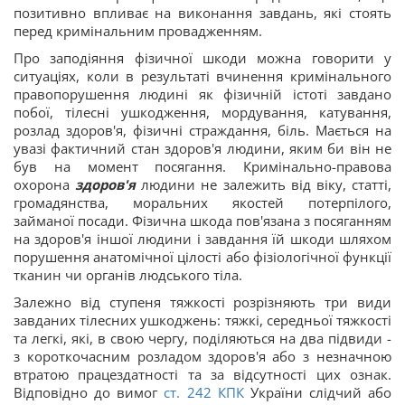
позитивно впливає на виконання завдань, які стоять
перед кримінальним провадженням.
Про заподіяння фізичної шкоди можна говорити у
ситуаціях, коли в результаті вчинення кримінального
правопорушення людині як фізичній істоті завдано
побої, тілесні ушкодження, мордування, катування,
розлад здоров'я, фізичні страждання, біль. Мається на
увазі фактичний стан здоров'я людини, яким би він не
був на момент посягання. Кримінально-правова
охорона
здоров'я
людини не залежить від віку, статті,
громадянства, моральних якостей потерпілого,
займаної посади. Фізична шкода пов'язана з посяганням
на здоров'я іншої людини і завдання їй шкоди шляхом
порушення анатомічної цілості або фізіологічної функції
тканин чи органів людського тіла.
Залежно від ступеня тяжкості розрізняють три види
завданих тілесних ушкоджень: тяжкі, середньої тяжкості
та легкі, які, в свою чергу, поділяються на два підвиди -
з короткочасним розладом здоров'я або з незначною
втратою працездатності та за відсутності цих ознак.
Відповідно до вимог
ст.
242
КПК
України слідчий або