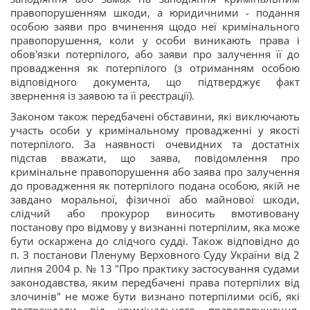
правопорушенням шкоди, а юридичними - подання
особою заяви про вчинення щодо неї кримінального
правопорушення, коли у особи виникають права і
обов'язки потерпілого, або заяви про залучення її до
провадження як потерпілого (з отриманням особою
відповідного документа, що підтверджує факт
звернення із заявою та її реєстрації).
Законом також передбачені обставини, які виключають
участь особи у кримінальному провадженні у якості
потерпілого. За наявності очевидних та достатніх
підстав вважати, що заява, повідомлення про
кримінальне правопорушення або заява про залучення
до провадження як потерпілого подана особою, якій не
завдано моральної, фізичної або майнової шкоди,
слідчий або прокурор виносить вмотивовану
постанову про відмову у визнанні потерпілим, яка може
бути оскаржена до слідчого судді. Також відповідно до
п. З постанови Пленуму Верховного Суду України від 2
липня 2004 р. № 13 "Про практику застосування судами
законодавства, яким передбачені права потерпілих від
злочинів" не може бути визнано потерпілими осіб, які