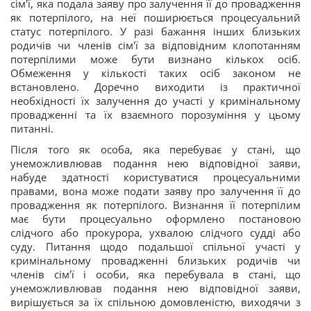
сім'ї, яка подала заяву про залучення її до провадження
як потерпілого, на неї поширюється процесуальний
статус потерпілого. У разі бажання інших близьких
родичів чи членів сім'ї за відповідним клопотанням
потерпілими може бути визнано кількох осіб.
Обмеження у кількості таких осіб законом не
встановлено. Доречно виходити із практичної
необхідності їх залучення до участі у кримінальному
провадженні та їх взаємного порозуміння у цьому
питанні.
Після того як особа, яка перебуває у стані, що
унеможливлював подання нею відповідної заяви,
набуде здатності користуватися процесуальними
правами, вона може подати заяву про залучення її до
провадження як потерпілого. Визнання її потерпілим
має бути процесуально оформлено постановою
слідчого або прокурора, ухвалою слідчого судді або
суду. Питання щодо подальшої спільної участі у
кримінальному провадженні близьких родичів чи
членів сім'ї і особи, яка перебувала в стані, що
унеможливлював подання нею відповідної заяви,
вирішується за їх спільною домовленістю, виходячи з