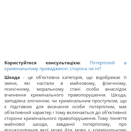
Користуйтеся консультацією
:
Потерпілий в
кримінальному провадженні: сторона чи ні?
Шкода
- це об'єктивна категорія, що відображає ті
зміни, які настали в майновому, фізичному,
психічному, моральному стані особи внаслідок
вчинення кримінального правопорушення. Шкода,
заподіяна злочином, чи кримінальним проступком, що
є підставою для визнання особи потерпілим, має
об'єктивний характер і тому включається до об'єктивної
сторони кримінального правопорушення. Тому поняття
майнової шкоди, завданої потерпілому, про
відшкодування якої може йти мова у кримінальному