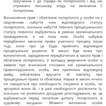
залучення її до справи як потерпілого) і від неї
отримано письмову згоду на визнання її
потерпілим.
Виникнення прав і обов'язків потерпілого у особи не є
свідченням набуття нею відповідного статусу
потерпілого, оскільки набуття певного процесуального
статусу повинно відбуватись в рамках кримінального
провадження, а не поза ним. Особа набуває
передбачені законом права учасника процесу лише
тоді, коли про це буде прийнято відповідне
процесуальне рішення. В законі йде мова про
виникнення, зародження передбачених в законі прав і
обов'язків потерпілого. У випадку звернення особи із
заявою про вчинення стосовно неї кримінального
правопорушення, особа, яка прийняла відповідну
заяву, зобов'язана вручити їй пам'ятку про
процесуальні права та обов'язки. Наразі в законі нічого
не говориться про необхідність з'ясувати в особи, чи
зрозумілі вони їй, і в разі необхідності роз'яснити їх,
оскільки не розпочато досудове розслідування, як це
відбувається перед початком допиту потерпілого в
судовому засіданні. Момент визнання особи