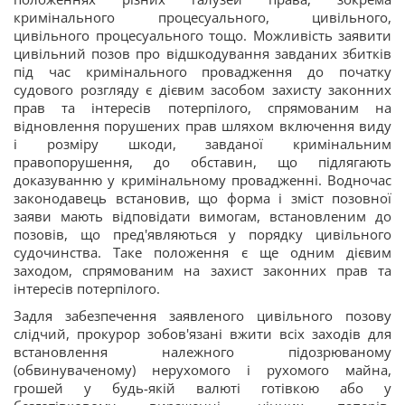
кримінального процесуального, цивільного,
цивільного процесуального тощо. Можливість заявити
цивільний позов про відшкодування завданих збитків
під час кримінального провадження до початку
судового розгляду є дієвим засобом захисту законних
прав та інтересів потерпілого, спрямованим на
відновлення порушених прав шляхом включення виду
і розміру шкоди, завданої кримінальним
правопорушення, до обставин, що підлягають
доказуванню у кримінальному провадженні. Водночас
законодавець встановив, що форма і зміст позовної
заяви мають відповідати вимогам, встановленим до
позовів, що пред'являються у порядку цивільного
судочинства. Таке положення є ще одним дієвим
заходом, спрямованим на захист законних прав та
інтересів потерпілого.
Задля забезпечення заявленого цивільного позову
слідчий, прокурор зобов'язані вжити всіх заходів для
встановлення належного підозрюваному
(обвинуваченому) нерухомого і рухомого майна,
грошей у будь-якій валюті готівкою або у