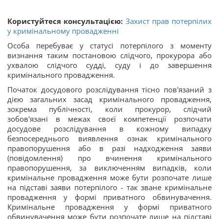
Користуйтеся консультацією:
Захист прав потерпілих
у кримінальному провадженні
Особа перебуває у статусі потерпілого з моменту
визнання таким постановою слідчого, прокурора або
ухвалою слідчого судді, суду і до завершення
кримінального провадження.
Початок досудового розслідування тісно пов'язаний з
дією загальних засад кримінального провадження,
зокрема публічності, коли прокурор, слідчий
зобов'язані в межах своєї компетенції розпочати
досудове розслідування в кожному випадку
безпосереднього виявлення ознак кримінального
правопорушення або в разі надходження заяви
(повідомлення) про вчинення кримінального
правопорушення, за виключенням випадків, коли
кримінальне провадження може бути розпочате лише
на підставі заяви потерпілого - так зване кримінальне
провадження у формі приватного обвинувачення.
Кримінальне провадження у формі приватного
обвинувачення може бути розпочате лише на підставі