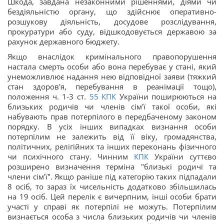
Шкода, завдана незаконними рішеннями, діями чи
бездіяльністю органу, що здійснює оперативно-
розшукову діяльність, досудове розслідування,
прокуратури або суду, відшкодовується державою за
рахунок державного бюджету.
Якщо внаслідок кримінального правопорушення
настала смерть особи або вона перебуває у стані, який
унеможливлює надання нею відповідної заяви (тяжкий
стан здоров'я, перебування в реанімації тощо),
положення ч. 1-3 ст.
55
КПК
України поширюються на
близьких родичів чи членів сім'ї такої особи, які
набувають прав потерпілого в передбаченому законом
порядку. В усіх інших випадках визнання особи
потерпілим не залежить від її віку, громадянства,
політичних, релігійних та інших переконань фізичного
чи психічного стану. Чинним
КПК
України суттєво
розширено визначення терміна "близькі родичі та
члени сім'ї". Якщо раніше під категорію таких підпадали
8 осіб, то зараз їх чисельність додатково збільшилась
на 19 осіб. Цей перелік є вичерпним, інші особи брати
участі у справі як потерпілі не можуть. Потерпілим
визнається особа з числа близьких родичів чи членів