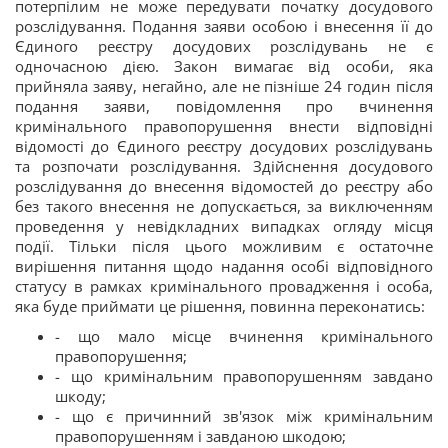
потерпілим не може передувати початку досудового
розслідування. Подання заяви особою і внесення її до
Єдиного реєстру досудових розслідувань не є
одночасною дією. Закон вимагає від особи, яка
прийняла заяву, негайно, але не пізніше 24 годин після
подання заяви, повідомлення про вчинення
кримінального правопорушення внести відповідні
відомості до Єдиного реєстру досудових розслідувань
та розпочати розслідування. Здійснення досудового
розслідування до внесення відомостей до реєстру або
без такого внесення не допускається, за виключенням
проведення у невідкладних випадках огляду місця
події. Тільки після цього можливим є остаточне
вирішення питання щодо надання особі відповідного
статусу в рамках кримінального провадження і особа,
яка буде приймати це рішення, повинна переконатись:
- що мало місце вчинення кримінального
правопорушення;
- що кримінальним правопорушенням завдано
шкоду;
- що є причинний зв'язок між кримінальним
правопорушенням і завданою шкодою;