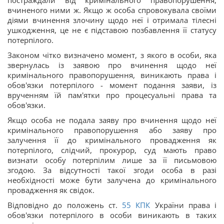
постраждали від кримінального правопорушення,
вчиненого ними ж. Якщо ж особа спровокувала своїми
діями вчинення злочину щодо неї і отримала тілесні
ушкодження, це не є підставою позбавлення її статусу
потерпілого.
Законом чітко визначено момент, з якого в особи, яка
звернулась із заявою про вчинення щодо неї
кримінального правопорушення, виникають права і
обов'язки потерпілого - момент подання заяви, із
врученням їй пам'ятки про процесуальні права та
обов'язки.
Якщо особа не подала заяву про вчинення щодо неї
кримінального правопорушення або заяву про
залучення її до кримінального провадження як
потерпілого, слідчий, прокурор, суд мають право
визнати особу потерпілим лише за її письмовою
згодою. За відсутності такої згоди особа в разі
необхідності може бути залучена до кримінального
провадження як свідок.
Відповідно до положень ст.
55
КПК
України права і
обов'язки потерпілого в особи виникають в таких