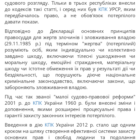
судового розгляду. Тільки в трьох республіках внесли
до кодексів такі статті, і серед них був
КПК
УРСР, яким
передбачалось право, а не обов'язок потерпілого
давати покази.
Відповідно до Декларації основних принципів
правосуддя для жертв злочинів і зловживання владою
(29.11.1985 р.) під терміном "жертва" (потерпілий)
розуміють осіб, яким індивідуально чи колективно
завдано шкоду, включаючи тілесні ушкодження чи
моральну шкоду, емоційні страждання, матеріальну
шкоду чи істотне обмеження їх прав у результаті дії чи
бездіяльності, що порушують діюче національне
кримінальне законодавство, включаючи закони, що
забороняють зловживання владою.
Під час так званої "малої судово-правової реформи"
2001 р. до
КПК
України 1960 р. були внесені зміни і
доповнення, якими розширені процесуальні права і
гарантії захисту законних інтересів потерпілого.
Введення в дію
КПК
України 2012 р. стало ще одним
кроком на шляху створення ефективної системи захисту
основних прав і свобод людини та подолання