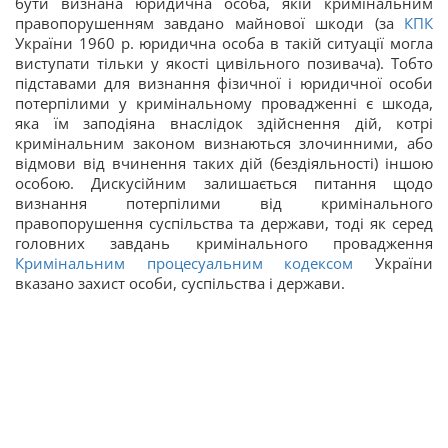
бути визнана юридична особа, якій кримінальним
правопорушенням завдано майнової шкоди (за
КПК
України 1960 р. юридична особа в такій ситуації могла
виступати тільки у якості цивільного позивача). Тобто
підставами для визнання фізичної і юридичної особи
потерпілими у кримінальному провадженні є шкода,
яка їм заподіяна внаслідок здійснення дій, котрі
кримінальним законом визнаються злочинними, або
відмови від вчинення таких дій (бездіяльності) іншою
особою. Дискусійним залишається питання щодо
визнання потерпілими від кримінального
правопорушення суспільства та держави, тоді як серед
головних завдань кримінального провадження
Кримінальним процесуальним кодексом
України
вказано захист особи, суспільства і держави.