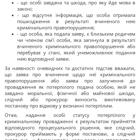
- що особі завдана та шкода, про яку йде мова в
законі;
- що відсутня інформація, що особа отримала
пошкодження в результаті вчиненого нею
кримінального правопорушення;
- що особа, яка подала заяву, є близьким родичем
чи членом сім'ї особи, яка загинула в результаті
вчиненого кримінального правопорушення або
перебуває у стані, який унеможливлює подання
нею відповідної заяви.
За наявності очевидних та достатніх підстав вважати,
що заява про вчинення щодо неї кримінального
правопорушення або заява про залучення до
провадження як потерпілого подана особою, якій не
завдано моральної, фізичної або майнової шкоди,
слідчий або прокурор виносить вмотивовану
постанову про відмову у визнанні потерпілим.
Отже, надання особі статусу потерпілого у
кримінальному провадженні є результатом прийняття
відповідного процесуального рішення, яке слідчий,
прокурор приймають у формі постанови, а слідчий