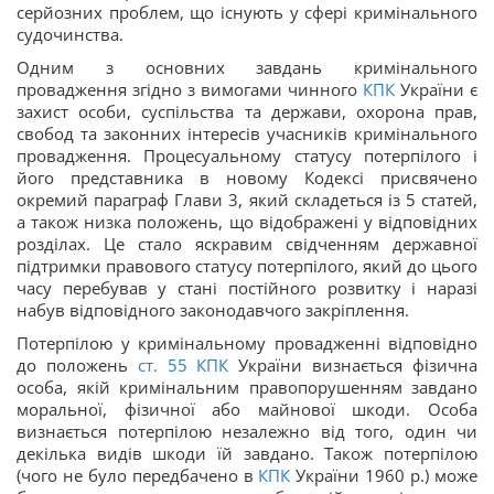
серйозних проблем, що існують у сфері кримінального
судочинства.
Одним з основних завдань кримінального
провадження згідно з вимогами чинного
КПК
України є
захист особи, суспільства та держави, охорона прав,
свобод та законних інтересів учасників кримінального
провадження. Процесуальному статусу потерпілого і
його представника в новому Кодексі присвячено
окремий параграф Глави 3, який складеться із 5 статей,
а також низка положень, що відображені у відповідних
розділах. Це стало яскравим свідченням державної
підтримки правового статусу потерпілого, який до цього
часу перебував у стані постійного розвитку і наразі
набув відповідного законодавчого закріплення.
Потерпілою у кримінальному провадженні відповідно
до положень
ст.
55
КПК
України визнається фізична
особа, якій кримінальним правопорушенням завдано
моральної, фізичної або майнової шкоди. Особа
визнається потерпілою незалежно від того, один чи
декілька видів шкоди їй завдано. Також потерпілою
(чого не було передбачено в
КПК
України 1960 р.) може