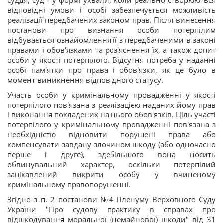
суддя, суд - у формі ухвали, коли реально створюються
відповідні умови і особі забезпечується можливість
реалізації передбачених законом прав. Після винесення
постанови про визнання особи потерпілим
відбувається ознайомлення її з передбаченими в законі
правами і обов'язками та роз'яснення їх, а також допит
особи у якості потерпілого. Відсутня потреба у наданні
особі пам'ятки про права і обов'язки, як це було в
момент виникнення відповідного статусу.
Участь особи у кримінальному провадженні у якості
потерпілого пов'язана з реалізацією наданих йому прав
і виконання покладених на нього обов'язків. Ціль участі
потерпілого у кримінальному провадженні пов'язана з
необхідністю відновити порушені права або
компенсувати завдану злочином шкоду (або одночасно
перше і друге), здебільшого вона носить
обвинувальний характер, оскільки потерпілий
зацікавлений викрити особу у вчиненому
кримінальному правопорушенні.
Згідно з п. 2 постанови №4 Пленуму Верховного Суду
України "Про судову практику в справах про
відшкодування моральної (немайнової) шкоди" від 31