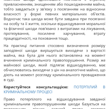
привласненням, знищенням або пошкодженням майна,
тобто завдається у зв'язку з посяганням на відносини
власності у формі певних матеріальних об'єктів.
Водночас така шкода може бути завдана при посяганні
на особу та її життя, оскільки відшкодування моральної
та фізичної шкоди пов'язано з витратами на лікування,
протезування, посилене харчування, втрату
працездатності, на поховання тощо.
На практиці питання стосовно визначення розміру
заподіяної шкоди вирішується виходячи з вартості
майна, яка була для нього встановлена на момент
вчинення кримінального правопорушення. Розмір же
майнової шкоди, який підлягає відшкодуванню, має
обчислюватись виходячи з цін на аналогічне майно, що
діють на момент розгляду кримінального провадження
в суді.
Користуйтеся консультаццією:
ПОТЕРПІЛИЙ В
КРИМІНАЛЬНОМУ ПРОЦЕСІ
Право потерпілого на відшкодування завданої
кримінальним правопорушенням шкоди базується на
положеннях різних галузей права, зокрема