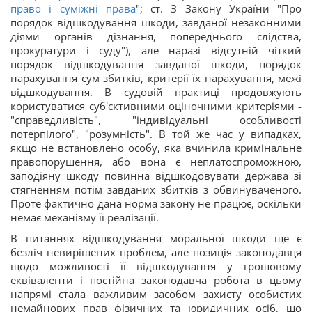
право і суміжні права
"; ст. З Закону України "Про
порядок відшкодування шкоди, завданої незаконними
діями органів дізнання, попереднього слідства,
прокуратури і суду"), але наразі відсутній чіткий
порядок відшкодування завданої шкоди, порядок
нарахування сум збитків, критерії їх нарахування, межі
відшкодування. В судовій практиці продовжують
користуватися суб'єктивними оціночними критеріями -
"справедливість", "індивідуальні особливості
потерпілого", "розумність". В той же час у випадках,
якщо не встановлено особу, яка вчинила кримінальне
правопорушення, або вона є неплатоспроможною,
заподіяну шкоду повинна відшкодовувати держава зі
стягненням потім завданих збитків з обвинуваченого.
Проте фактично дана норма закону не працює, оскільки
немає механізму її реалізації.
В питаннях відшкодування моральної шкоди ще є
безліч невирішених проблем, але позиція законодавця
щодо можливості її відшкодування у грошовому
еквіваленти і постійна законодавча робота в цьому
напрямі стала важливим засобом захисту особистих
немайнових прав фізичних та юридичних осіб, що