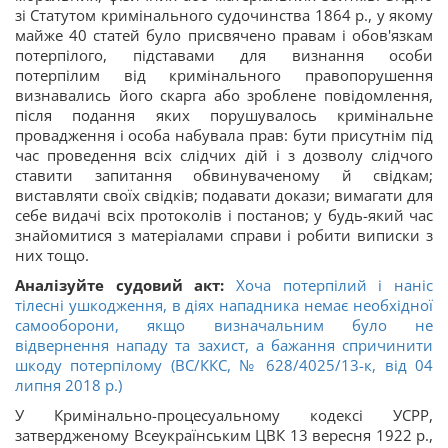
зі Статутом кримінального судочинства 1864 р., у якому
майже 40 статей було присвячено правам і обов'язкам
потерпілого, підставами для визнання особи
потерпілим від кримінального правопорушення
визнавались його скарга або зроблене повідомлення,
після подання яких порушувалось кримінальне
провадження і особа набувала прав: бути присутнім під
час проведення всіх слідчих дій і з дозволу слідчого
ставити запитання обвинуваченому й свідкам;
виставляти своїх свідків; подавати докази; вимагати для
себе видачі всіх протоколів і постанов; у будь-який час
знайомитися з матеріалами справи і робити виписки з
них тощо.
Аналізуйте судовий акт:
Хоча потерпілий і наніс
тілесні ушкодження, в діях нападника немає необхідної
самооборони, якщо визначальним було не
відвернення нападу та захист, а бажання спричинити
шкоду потерпілому (ВС/ККС, № 628/4025/13-к, від 04
липня 2018 р.)
У Кримінально-процесуальному кодексі УСРР,
затвердженому Всеукраїнським ЦВК 13 вересня 1922 р.,