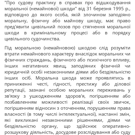
"Про судову практику в справах про відшкодування
моральної (немайнової) шкоди" від 31 березня 1995 р.,
відповідно до якого особа, якій злочином заподіяно
моральну, фізичну або майнову шкоду, має право
пред'явити цивільний позов про стягнення моральної
шкоди в кримінальному процесі або в порядку
цивільного судочинства.
Під моральною (немайновою) шкодою слід розуміти
втрати немайнового характеру внаслідок моральних чи
фізичних страждань, фізичного або психічного впливу,
інших негативних явищ, заподіяних фізичній чи
юридичній особі незаконними діями або бездіяльністю
інших осіб. Моральна шкода може проявлятись в
приниженні честі, гідності, престижу або ділової
репутації, зазнані особою моральних переживань у
зв'язку з ушкодженням здоров'я, погіршенням або
позбавленням можливості реалізації своїх звичок,
погіршенням відносин з оточенням, порушенням права
власності (в тому числі інтелектуальної), настанні змін,
які викликані незаконними рішеннями, діями чи
бездіяльністю органу, що здійснює оперативно-
розшукову діяльність, досудове розслідування або суду