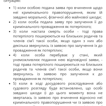
ситуаціях:
1) коли особою подана заява про вчинення щодо
неї кримінального правопорушення, яким їй
завдано моральної, фізичної або майнової шкоди;
2) коли особа подала заяву про залучення її до
кримінального провадження як потерпілого;
3) коли настала смерть особи - тоді права
потерпілого поширюються на близьких родичів та
членів сім'ї такої особи, якщо один з них або
декілька звернулись із заявою про залучення їх до
провадження як потерпілих;
4) коли особа перебуває у стані, який
унеможливлює подання нею відповідної заяви, -
тоді права потерпілого поширюються на близьких
родичів та членів сім'ї такої особи, якщо вони
звернулись із заявою про залучення к до
провадження як потерпілих;
5) коли в ході досудового розслідування або
судового розгляду буде встановлено, що особі
завдано шкоди (і до цього моменту вона не
зверталась із заявою про вчинення відносно неї
кримінального правопорушення чи із заявою про