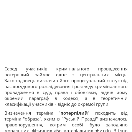
Серед учасників кримінального провадження
потерпілий займає одне з центральних місць.
Законодавець визначив його процесуальний статус під
час досудового розслідування і розгляду кримінального
провадження в суді, права і обов'язки, відвів йому
окремий параграф в Кодексі, а в теоретичній
класифікації учасників - відніс до окремої групи.
Визначення терміна "
потерпілий
" походить від
терміна "образа", яким в "Руській Правді" визначалось
правопорушення, котрим особі було заподіяно
моральних, фізичних або матеріальних збитків. Згідно