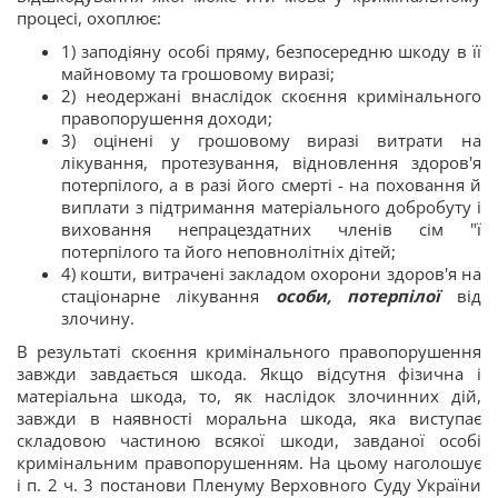
процесі, охоплює:
1) заподіяну особі пряму, безпосередню шкоду в її
майновому та грошовому виразі;
2) неодержані внаслідок скоєння кримінального
правопорушення доходи;
3) оцінені у грошовому виразі витрати на
лікування, протезування, відновлення здоров'я
потерпілого, а в разі його смерті - на поховання й
виплати з підтримання матеріального добробуту і
виховання непрацездатних членів сім "ї
потерпілого та його неповнолітніх дітей;
4) кошти, витрачені закладом охорони здоров'я на
стаціонарне лікування
особи, потерпілої
від
злочину.
В результаті скоєння кримінального правопорушення
завжди завдається шкода. Якщо відсутня фізична і
матеріальна шкода, то, як наслідок злочинних дій,
завжди в наявності моральна шкода, яка виступає
складовою частиною всякої шкоди, завданої особі
кримінальним правопорушенням. На цьому наголошує
і п. 2 ч. 3 постанови Пленуму Верховного Суду України