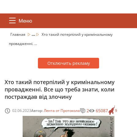
Меню
...
Главная
Хто такий потерпілий у кримінальному
провадженні. ...
Отключить рекламу
Хто такий потерпілий у кримінальному
провадженні. Все що треба знати, коли
постраждав від злочину
2
65087
02.06.2023
Автор:
Лента от Протокола
9