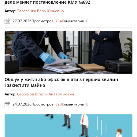
деле меняет постановление КМУ №692
Автор:
Тарасенко Вера Юрьевна
27.07.2026
Просмотров:
734
Коментарии:
0
Обшук у житлі або офісі: як діяти з перших хвилин
і захистити майно
Автор:
Бессонов Віталій Анатолійович
24.07.2026
Просмотров:
898
Коментарии:
0