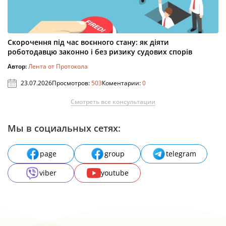
Скорочення під час воєнного стану: як діяти
роботодавцю законно і без ризику судових спорів
Автор:
Лента от Протокола
23.07.2026
Просмотров:
503
Коментарии:
0
Смотреть все консультации
Мы в социальных сетях:
page
group
telegram
viber
youtube