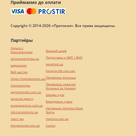
Приймаємо до оплати
Copyright © 2014-2026 «Протокол». Все права защищены.
Партнёры
Серьги с
Винный шкаф
бриллиантами
Подготовка к НМТ / ВНО
alliancetechnika.ua
pereklad.ua
миралинкс
hospice-life.com.ua/
Веб мастер
Перевозка больных
https://motokosmos.ua/
Перевозка лежачих
Синтезаторы
больных за границу
agrotechnika.com.ua
Шкафы купе
perevod.agency
Брендовые сумки
europeservice.com.ua
Натяжные потолки Nova
mk-translations.ua
Stelya
текст юа
maltina.com.ua
kievperevod.com.ua
Cылки