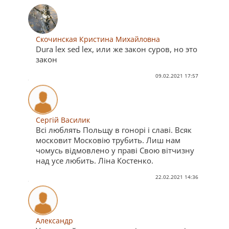
Скочинская Кристина Михайловна
Dura lex sed lex, или же закон суров, но это
закон
09.02.2021 17:57
Сергій Василик
Всі люблять Польщу в гонорі і славі. Всяк
московит Московію трубить. Лиш нам
чомусь відмовлено у праві Свою вітчизну
над усе любить. Ліна Костенко.
22.02.2021 14:36
Александр