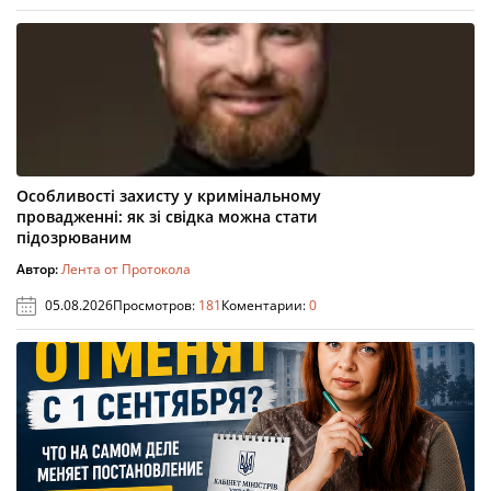
Особливості захисту у кримінальному
провадженні: як зі свідка можна стати
підозрюваним
Автор:
Лента от Протокола
05.08.2026
Просмотров:
181
Коментарии:
0