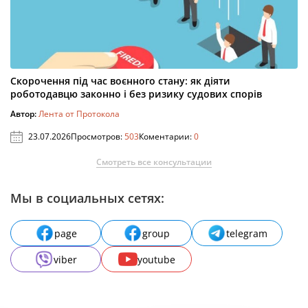
Скорочення під час воєнного стану: як діяти
роботодавцю законно і без ризику судових спорів
Автор:
Лента от Протокола
23.07.2026
Просмотров:
503
Коментарии:
0
Смотреть все консультации
Мы в социальных сетях:
page
group
telegram
viber
youtube