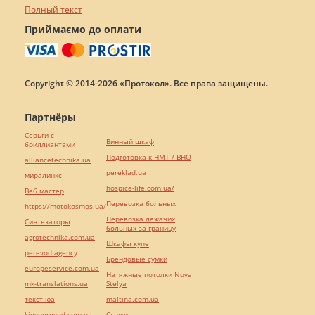
Полный текст
Приймаємо до оплати
Copyright © 2014-2026 «Протокол». Все права защищены.
Партнёры
Серьги с
Винный шкаф
бриллиантами
Подготовка к НМТ / ВНО
alliancetechnika.ua
pereklad.ua
миралинкс
hospice-life.com.ua/
Веб мастер
Перевозка больных
https://motokosmos.ua/
Перевозка лежачих
Синтезаторы
больных за границу
agrotechnika.com.ua
Шкафы купе
perevod.agency
Брендовые сумки
europeservice.com.ua
Натяжные потолки Nova
mk-translations.ua
Stelya
текст юа
maltina.com.ua
kievperevod.com.ua
Cылки