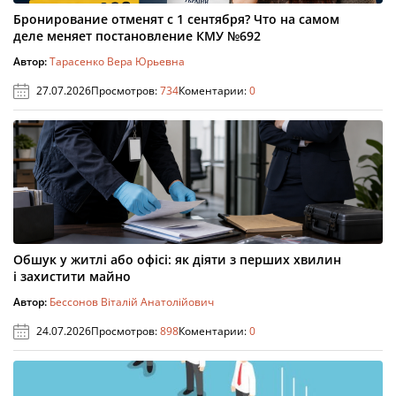
Бронирование отменят с 1 сентября? Что на самом
деле меняет постановление КМУ №692
Автор:
Тарасенко Вера Юрьевна
27.07.2026
Просмотров:
734
Коментарии:
0
Обшук у житлі або офісі: як діяти з перших хвилин
і захистити майно
Автор:
Бессонов Віталій Анатолійович
24.07.2026
Просмотров:
898
Коментарии:
0