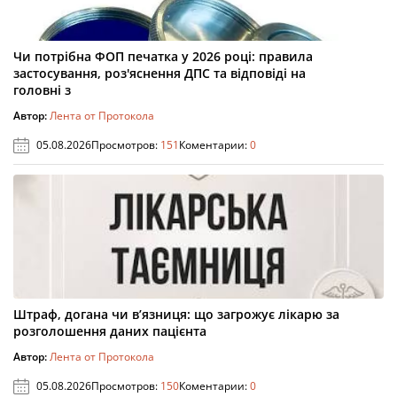
Чи потрібна ФОП печатка у 2026 році: правила
застосування, роз'яснення ДПС та відповіді на
головні з
Автор:
Лента от Протокола
05.08.2026
Просмотров:
151
Коментарии:
0
Штраф, догана чи в’язниця: що загрожує лікарю за
розголошення даних пацієнта
Автор:
Лента от Протокола
05.08.2026
Просмотров:
150
Коментарии:
0