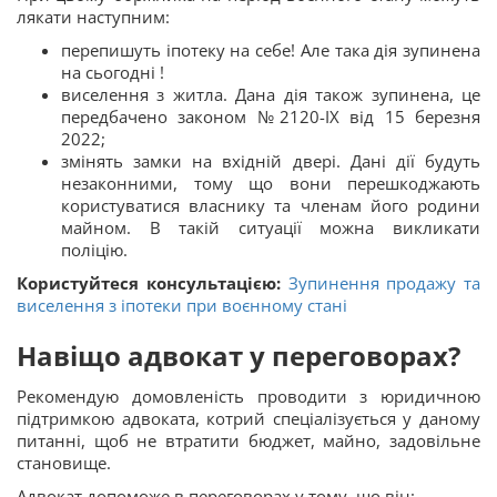
лякати наступним:
перепишуть іпотеку на себе! Але така дія зупинена
на сьогодні !
виселення з житла. Дана дія також зупинена, це
передбачено законом №2120-IX від 15 березня
2022;
змінять замки на вхідній двері. Дані дії будуть
незаконними, тому що вони перешкоджають
користуватися власнику та членам його родини
майном. В такій ситуації можна викликати
поліцію.
Користуйтеся консультацією:
Зупинення продажу та
виселення з іпотеки при воєнному стані
Навіщо адвокат у переговорах?
Рекомендую домовленість проводити з юридичною
підтримкою адвоката, котрий спеціалізується у даному
питанні, щоб не втратити бюджет, майно, задовільне
становище.
Адвокат допоможе в переговорах у тому, що він: