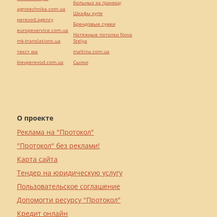
больных за границу
agrotechnika.com.ua
Шкафы купе
perevod.agency
Брендовые сумки
europeservice.com.ua
Натяжные потолки Nova
mk-translations.ua
Stelya
текст юа
maltina.com.ua
kievperevod.com.ua
Cылки
О проекте
Реклама на "Протокол"
"Протокол" без реклами!
Карта сайта
Тендер на юридическую услугу
Пользовательское соглашение
Допомогти ресурсу "Протокол"
Кредит онлайн