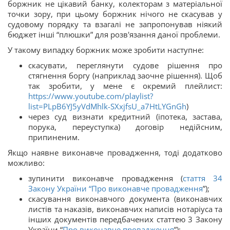
боржник не цікавий банку, колекторам з матеріальної
точки зору, при цьому боржник нічого не скасував у
судовому порядку та взагалі не запропонував ніякий
бюджет інші “плюшки” для розв'язання даної проблеми.
У такому випадку боржник може зробити наступне:
скасувати, переглянути судове рішення про
стягнення боргу (наприклад заочне рішення). Щоб
так зробити, у мене є окремий плейлист:
https://www.youtube.com/playlist?
list=PLpB6YJ5yVdMhlk-SXxjfsU_a7HtLYGnGh
)
через суд визнати кредитний (іпотека, застава,
порука, переуступка) договір недійсним,
припиненим.
Якщо наявне виконавче провадження, тоді додатково
можливо:
зупинити виконавче провадження (
стаття 34
Закону України “
Про виконавче провадження
”);
скасування виконавчого документа (виконавчих
листів та наказів, виконавчих написів нотаріуса та
інших документів передбачених статтею 3 Закону
України “
Про виконавче провадження
”);