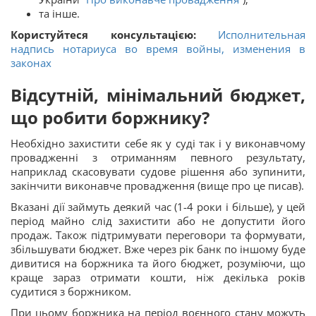
та інше.
Користуйтеся консультацією:
Исполнительная
надпись нотариуса во время войны, изменения в
законах
Відсутній, мінімальний бюджет,
що робити боржнику?
Необхідно захистити себе як у суді так і у виконавчому
провадженні з отриманням певного результату,
наприклад скасовувати судове рішення або зупинити,
закінчити виконавче провадження (вище про це писав).
Вказані дії займуть деякий час (1-4 роки і більше), у цей
період майно слід захистити або не допустити його
продаж. Також підтримувати переговори та формувати,
збільшувати бюджет. Вже через рік банк по іншому буде
дивитися на боржника та його бюджет, розуміючи, що
краще зараз отримати кошти, ніж декілька років
судитися з боржником.
При цьому боржника на період воєнного стану можуть