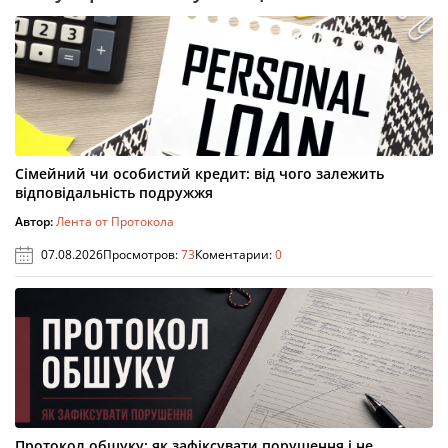
Сімейний чи особистий кредит: від чого залежить
відповідальність подружжя
Автор:
Лента от Протокола
07.08.2026
Просмотров:
73
Коментарии:
0
Протокол обшуку: як зафіксувати порушення і не