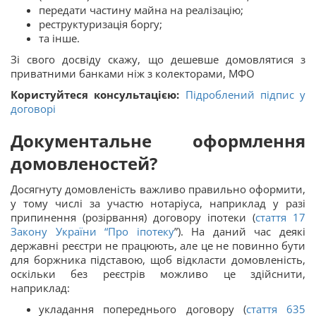
передати частину майна на реалізацію;
реструктуризація боргу;
та інше.
Зі свого досвіду скажу, що дешевше домовлятися з
приватними банками ніж з колекторами, МФО
Користуйтеся консультацією:
Підроблений підпис у
договорі
Документальне оформлення
домовленостей?
Досягнуту домовленість важливо правильно оформити,
у тому числі за участю нотаріуса, наприклад у разі
припинення (розірвання) договору іпотеки (
стаття 17
Закону України “
Про іпотеку
”). На даний час деякі
державні реєстри не працюють, але це не повинно бути
для боржника підставою, щоб відкласти домовленість,
оскільки без реєстрів можливо це здійснити,
наприклад:
укладання попереднього договору (
стаття
635