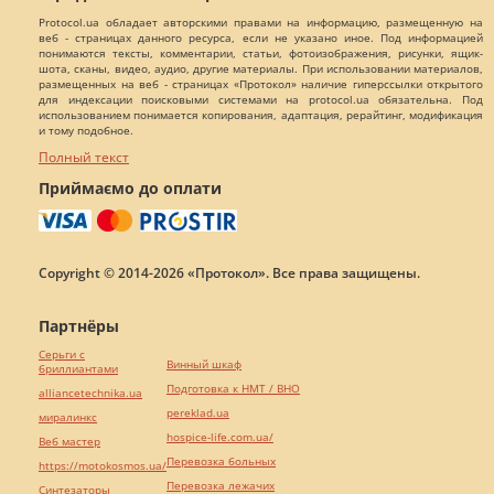
Protocol.ua обладает авторскими правами на информацию, размещенную на
веб - страницах данного ресурса, если не указано иное. Под информацией
понимаются тексты, комментарии, статьи, фотоизображения, рисунки, ящик-
шота, сканы, видео, аудио, другие материалы. При использовании материалов,
размещенных на веб - страницах «Протокол» наличие гиперссылки открытого
для индексации поисковыми системами на protocol.ua обязательна. Под
использованием понимается копирования, адаптация, рерайтинг, модификация
и тому подобное.
Полный текст
Приймаємо до оплати
Copyright © 2014-2026 «Протокол». Все права защищены.
Партнёры
Серьги с
Винный шкаф
бриллиантами
Подготовка к НМТ / ВНО
alliancetechnika.ua
pereklad.ua
миралинкс
hospice-life.com.ua/
Веб мастер
Перевозка больных
https://motokosmos.ua/
Перевозка лежачих
Синтезаторы