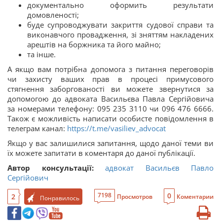
документально оформить результати
домовленості;
буде супроводжувати закриття судової справи та
виконавчого провадження, зі зняттям накладених
арештів на боржника та його майно;
та інше.
А якщо вам потрібна допомога з питання переговорів
чи захисту ваших прав в процесі примусового
стягнення заборгованості ви можете звернутися за
допомогою до адвоката Васильєва Павла Сергійовича
за номерами телефону: 095 235 3110 чи 096 476 6666.
Також є можливість написати особисте повідомлення в
телеграм канал:
https://t.me/vasiliev_advocat
Якщо у вас залишилися запитання, щодо даної теми ви
їх можете запитати в коментаря до даної публікації.
Автор консультації:
адвокат Васильєв Павло
Сергійович
0
7198
2
Просмотров
Коментарии
Понравилось