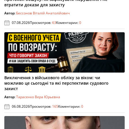
втратити докази для захисту
Автор:
Бессонов Віталій Анатолійович
07.08.2026
Просмотров:
63
Коментарии:
0
Виключення з військового обліку за віком: чи
можливо це сьогодні та які перспективи судового
захист
Автор:
Тарасенко Вера Юрьевна
06.08.2026
Просмотров:
165
Коментарии:
0