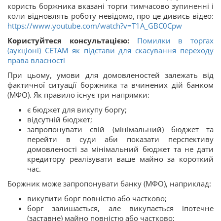
користь боржника вказані торги тимчасово зупиненні і
коли відновлять роботу невідомо, про це дивись відео:
https://www.youtube.com/watch?v=T1A_GBC0Cpw
Користуйтеся консультацією:
Помилки в торгах
(аукціоні) СЕТАМ як підстави для скасування переходу
права власності
При цьому, умови для домовленостей залежать від
фактичної ситуації боржника та вчинених дій банком
(МФО). Як правило існує три напрямки:
є бюджет для викупу боргу;
відсутній бюджет;
запропонувати свій (мінімальний) бюджет та
перейти в суди аби показати перспективу
домовленості за мінімальний бюджет та не дати
кредитору реалізувати ваше майно за короткий
час.
Боржник може запропонувати банку (МФО), наприклад:
викупити борг повністю або частково;
борг залишається, але викупається іпотечне
(заставне) майно повністю або частково;