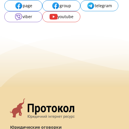
page
group
telegram
viber
youtube
Юридические оговорки