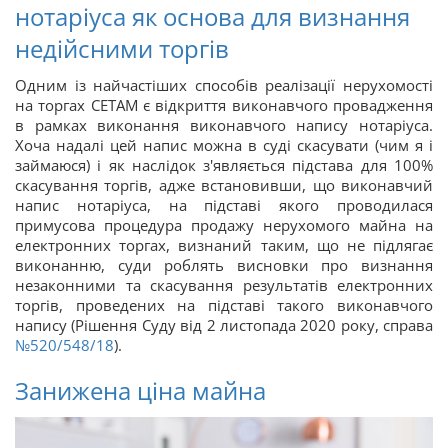
нотаріуса як основа для визнання
недійсними торгів
Одним із найчастіших способів реалізації нерухомості
на торгах СЕТАМ є відкриття виконавчого провадження
в рамках виконання виконавчого напису нотаріуса.
Хоча надалі цей напис можна в суді скасувати (чим я і
займаюся) і як наслідок з'являється підстава для 100%
скасування торгів, адже встановивши, що виконавчий
напис нотаріуса, на підставі якого проводилася
примусова процедура продажу нерухомого майна на
електронних торгах, визнаний таким, що не підлягає
виконанню, суди роблять висновки про визнання
незаконними та скасування результатів електронних
торгів, проведених на підставі такого виконавчого
напису (Рішення Суду від 2 листопада 2020 року, справа
№520/548/18
).
Занижена ціна майна