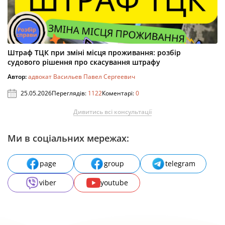
Штраф ТЦК при зміні місця проживання: розбір
судового рішення про скасування штрафу
Автор:
адвокат Васильев Павел Сергеевич
25.05.2026
Переглядів:
1122
Коментарі:
0
Дивитись всі консультації
Ми в соціальних мережах:
page
group
telegram
viber
youtube