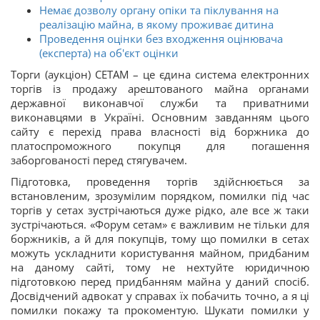
Немає дозволу органу опіки та піклування на
реалізацію майна, в якому проживає дитина
Проведення оцінки без входження оцінювача
(експерта) на об'єкт оцінки
Торги (аукціон) СЕТАМ – це єдина система електронних
торгів із продажу арештованого майна органами
державної виконавчої служби та приватними
виконавцями в Україні. Основним завданням цього
сайту є перехід права власності від боржника до
платоспроможного покупця для погашення
заборгованості перед стягувачем.
Підготовка, проведення торгів здійснюється за
встановленим, зрозумілим порядком, помилки під час
торгів у сетах зустрічаються дуже рідко, але все ж таки
зустрічаються. «Форум сетам» є важливим не тільки для
боржників, а й для покупців, тому що помилки в сетах
можуть ускладнити користування майном, придбаним
на даному сайті, тому не нехтуйте юридичною
підготовкою перед придбанням майна у даний спосіб.
Досвідчений адвокат у справах їх побачить точно, а я ці
помилки покажу та прокоментую. Шукати помилки у