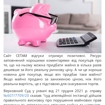
Сайт СЕТАМ відгуки отримує позитивні. Ресурс
заповнений хорошими коментарями від покупців про
те, що на ньому можна придбати майно в кілька разів
дешевше за його реальну ринкову ціну. А чи це хороша
новина для покупця, якщо він придбає таке майно?
Якщо майно продано за заниженою ціною, ніж його
реальна вартість, це є підставою для скасування торгів.
Верховний Суд у ухвалі від 21 грудня 2021 р. справу
№607/7709/20
сказав: “суд апеляційної інстанції дійшов
правильного висновку про порушення майнових прав
позивача як співвласника спірного майна та наявність