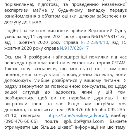
порівняльна), підготовці та проведенню незалежної
експертизи майна у будь-якому випадку передує
ознайомлення з об'єктом оцінки шляхом забезпечення
доступу до нього.
Подібні за змістом висновки зробив Верховний Суд у
ухвалах від 11 серпня 2021 року справа №619/4981/13ц,
від 1 жовтня 2020 року справа
№2-2394/10
, від 15
жовтня 2020 року справа
№917/628/17
Ось ми й розібрали найпоширеніші помилки під час
переходу прав власності на електронних торгах СЕТАМ.
Також хочу зазначити, що мої статті не є заміною
повноцінної консультації з юридичних аспектів, вони
допоможуть глибше розібратися у вашому питанні. Я
раджу звернутися за повноцінною консультацією щодо
вашої ситуації до адвоката, який у цій темі
розбирається, щоб ви не наробили дурниць і не
витратили гроші та час. Якщо вам потрібна моя
допомога, то контакти: тел. 096-476-66-66 або 095-235-
31-10, телеграм -
https://t.me/vasiliev_advocat)
, вайбер
(096-476-66-66), пошта gplu.dp@gmail.com Бажаєте
отримувати ще більше цікавої інформації на цю тему,