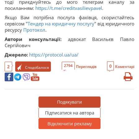
тоді приєднуйтесь до мого телеграм каналу за
посиланням:
https://t.me/creditvasilievpavel
.
Якщо Вам потрібна послуга фахівця, скористайтесь
сервісом "
Тендер на юридичну послугу
" від юридичного
ресурсу
Протокол
.
Автори консультації:
адвокат Васильєв Павло
Сергійович
Джерело:
https://protocol.ua/ua/
0
2794
2
Переглядів
Коментарі
Сподобалося
Подякувати
Підписатися на автора
Відключити рекламу