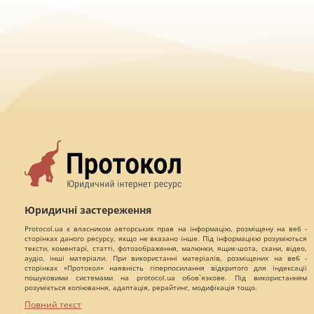
Юридичні застереження
Protocol.ua є власником авторських прав на інформацію, розміщену на веб -
сторінках даного ресурсу, якщо не вказано інше. Під інформацією розуміються
тексти, коментарі, статті, фотозображення, малюнки, ящик-шота, скани, відео,
аудіо, інші матеріали. При використанні матеріалів, розміщених на веб -
сторінках «Протокол» наявність гіперпосилання відкритого для індексації
пошуковими системами на protocol.ua обов`язкове. Під використанням
розуміється копіювання, адаптація, рерайтинг, модифікація тощо.
Повний текст