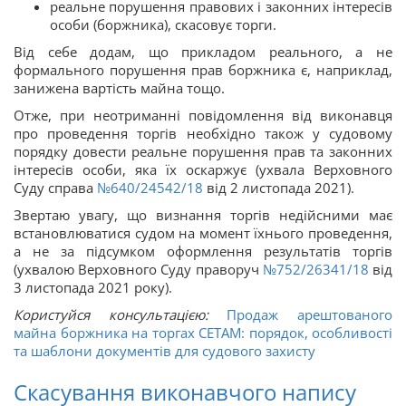
реальне порушення правових і законних інтересів
особи (боржника), скасовує торги.
Від себе додам, що прикладом реального, а не
формального порушення прав боржника є, наприклад,
занижена вартість майна тощо.
Отже, при неотриманні повідомлення від виконавця
про проведення торгів необхідно також у судовому
порядку довести реальне порушення прав та законних
інтересів особи, яка їх оскаржує (ухвала Верховного
Суду справа
№640/24542/18
від 2 листопада 2021).
Звертаю увагу, що визнання торгів недійсними має
встановлюватися судом на момент їхнього проведення,
а не за підсумком оформлення результатів торгів
(ухвалою Верховного Суду праворуч
№752/26341/18
від
3 листопада 2021 року).
Користуйся консультацією:
Продаж арештованого
майна боржника на торгах СЕТАМ: порядок, особливості
та шаблони документів для судового захисту
Скасування виконавчого напису