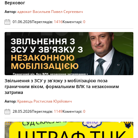
Верховог
Автор:
адвокат Васильев Павел Сергеевич
01.06.2026
Переглядів:
1416
Коментарі:
0
Звільнення з ЗСУ у зв`язку з мобілізацією поза
граничним віком, формальним ВЛК та незаконним
затрима
Автор:
Кравець Ростислав Юрійович
28.05.2026
Переглядів:
1149
Коментарі:
0