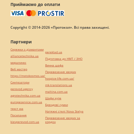
Приймаємо до оплати
Copyright © 2014-2026 «Протокол». Всі права захищені.
Партнери
Сережки з діамантами
pereklad.ua
alliancetechnika.ua
Підготовка до НМТ / ЗНО
миралинкс
Винна шафа
Веб мастер
Перевезення хворих
https://motokosmos.ua/
hospice-life.com.ua/
Синтезатори
mk-translations.ua
perevod.agency
maltina.com.ua
agrotechnika.com.ua
Шафи купе
europeservice.com.ua
Брендові сумки
текст юа
Натяжні стелі Nova Stelya
Посилання
Перевезення хворих за
kievperevod.com.ua
кордон