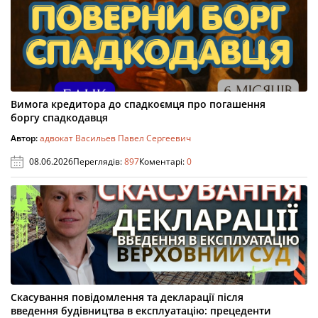
Вимога кредитора до спадкоємця про погашення
боргу спадкодавця
Автор:
адвокат Васильев Павел Сергеевич
08.06.2026
Переглядів:
897
Коментарі:
0
Скасування повідомлення та декларації після
введення будівництва в експлуатацію: прецеденти