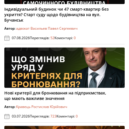
Індивідуальний будинок чи 47 смарт-квартир без
укриття? Старт суду щодо будівництва на вул.
Бучанськ
Автор:
адвокат Васильев Павел Сергеевич
07.08.2026
Переглядів:
52
Коментарі:
0
Нові критерії для бронювання на підприємствах,
що мають важливе значення
Автор:
Кравець Ростислав Юрійович
03.07.2026
Переглядів:
723
Коментарі:
0