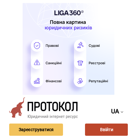
UA
Зареєструватися
Ввійти