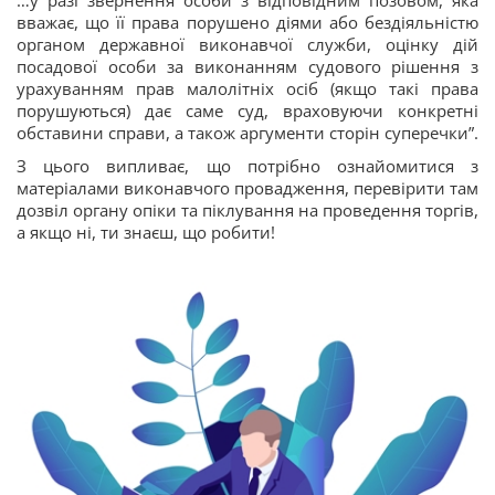
вважає, що її права порушено діями або бездіяльністю
органом державної виконавчої служби, оцінку дій
посадової особи за виконанням судового рішення з
урахуванням прав малолітніх осіб (якщо такі права
порушуються) дає саме суд, враховуючи конкретні
обставини справи, а також аргументи сторін суперечки”.
З цього випливає, що потрібно ознайомитися з
матеріалами виконавчого провадження, перевірити там
дозвіл органу опіки та піклування на проведення торгів,
а якщо ні, ти знаєш, що робити!