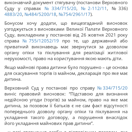
виконавчий документ стягувачу (постанови Верховного
Суду у справах
№334/715/20
,
№2-112/11
, №336)
4883/20
,
№484/5200/18
,
№754/2961/17
).
Бонусом хочу додати, що вищезгаданий висновок
узгоджується з висновками Великої Палати Верховного
Суду, викладеним у постанові від 26 жовтня 2021 року
справа
№755/12052/19
про те, що державний або
приватний виконавець має звернутися за дозволом
органу опіки та піклування для реалізації житлової
нерухомості, право на користування якою мають діти.
Якщо майнові права дитини було порушено – це основа
для скасування торгів із майном, декларація про яке має
дитина.
Верховний Суд у постанові про справу
№334/715/20
виніс правовий висновок: “Підставою для визнання
недійсною угоди (торгів) за майном, право на яке має
дитина, за позовом її батьків є не сам факт відсутності
попереднього дозволу органу опіки та піклування на
укладання такого договору, а порушення внаслідок
його укладання майнових прав дитини”.
…у разі звернення особи з відповідним позовом, яка