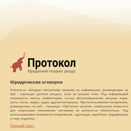
Юридические оговорки
Protocol.ua обладает авторскими правами на информацию, размещенную на
веб - страницах данного ресурса, если не указано иное. Под информацией
понимаются тексты, комментарии, статьи, фотоизображения, рисунки, ящик-
шота, сканы, видео, аудио, другие материалы. При использовании материалов,
размещенных на веб - страницах «Протокол» наличие гиперссылки открытого
для индексации поисковыми системами на protocol.ua обязательна. Под
использованием понимается копирования, адаптация, рерайтинг, модификация
и тому подобное.
Полный текст