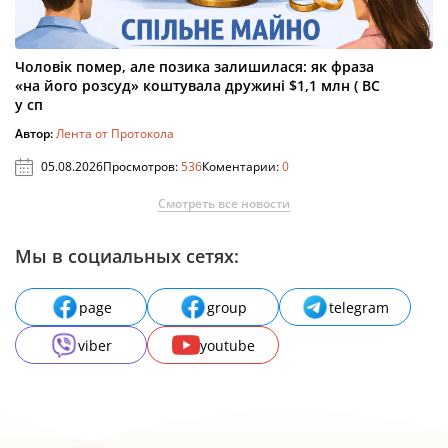
Чоловік помер, але позика залишилася: як фраза
«на його розсуд» коштувала дружині $1,1 млн ( ВС
у сп
Автор:
Лента от Протокола
05.08.2026
Просмотров:
536
Коментарии:
0
Смотреть все новости
Мы в социальных сетях:
page
group
telegram
viber
youtube