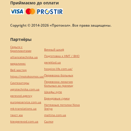
Приймаємо до оплати
Copyright © 2014-2026 «Протокол». Все права защищены.
Партнёры
Серьги с
Винный шкаф
бриллиантами
Подготовка к НМТ / ВНО
alliancetechnika.ua
pereklad.ua
миралинкс
hospice-life.com.ua/
Веб мастер
Перевозка больных
https://motokosmos.ua/
Перевозка лежачих
Синтезаторы
больных за границу
agrotechnika.com.ua
Шкафы купе
perevod.agency
Брендовые сумки
europeservice.com.ua
Натяжные потолки Nova
mk-translations.ua
Stelya
текст юа
maltina.com.ua
kievperevod.com.ua
Cылки