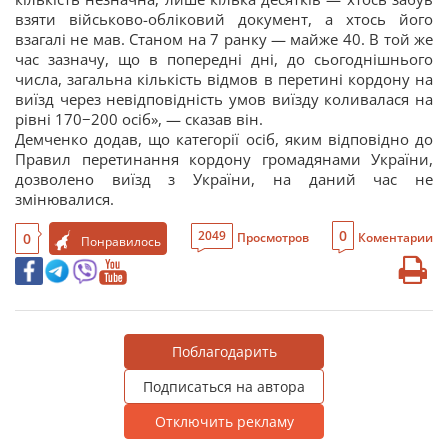
взяти військово-обліковий документ, а хтось його
взагалі не мав. Станом на 7 ранку — майже 40. В той же
час зазначу, що в попередні дні, до сьогоднішнього
числа, загальна кількість відмов в перетині кордону на
виїзд через невідповідність умов виїзду коливалася на
рівні 170−200 осіб», — сказав він.
Демченко додав, що категорії осіб, яким відповідно до
Правил перетинання кордону громадянами України,
дозволено виїзд з України, на даний час не
змінювалися.
0
2049
0
Просмотров
Коментарии
Понравилось
Поблагодарить
Подписаться на автора
Отключить рекламу