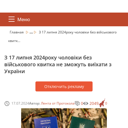
Меню
...
Главная
З 17 липня 2024року чоловіки без військового
квитк...
З 17 липня 2024року чоловіки без
військового квитка не зможуть виїхати з
України
Отключить рекламу
0
2049
17.07.2024
Автор:
Лента от Протокола
0