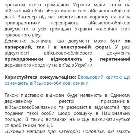
протягом якого громадяни України мали стати на
військовий облік або уточнити свої військово-облікові
дані. Відтепер під час перетинання кордону на виїзд
прикордонники перевіряють військово-облікові
документи в усіх громадян України чоловічої статі
призовного віку.
Демченко зазначив, що документ може бути
як
паперовий, так і в електронній формі.
У разі
відсутності військово-облікового документа
прикордонники відмовляють у перетинанні
державного кордону на виїзд з України.
Користуйтеся консультацією:
Військовий квиток: що
означають військово-облікові ознаки
Також підставою відмови буде наявність в Єдиному
державному реєстрі призовників,
військовозобов’язаних та резервістів відомостей про
подання такої особи щодо розшуку в Національну
поліцію. В таких випадках на місце викликатимуться
співробітники поліції.
«
Окремо нагадаю про категорію чоловіків, які мають