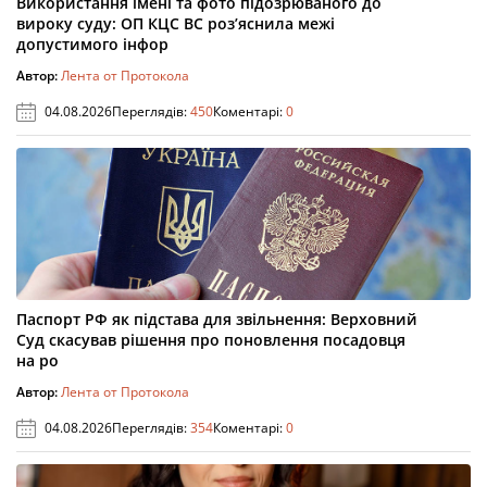
Використання імені та фото підозрюваного до
вироку суду: ОП КЦС ВС роз’яснила межі
допустимого інфор
Автор:
Лента от Протокола
04.08.2026
Переглядів:
450
Коментарі:
0
Паспорт РФ як підстава для звільнення: Верховний
Суд скасував рішення про поновлення посадовця
на ро
Автор:
Лента от Протокола
04.08.2026
Переглядів:
354
Коментарі:
0