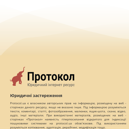
Юридичні застереження
Protocol.ua є власником авторських прав на інформацію, розміщену на веб -
сторінках даного ресурсу, якщо не вказано інше. Під інформацією розуміються
тексти, коментарі, статті, фотозображення, малюнки, ящик-шота, скани, відео,
аудіо, інші матеріали. При використанні матеріалів, розміщених на веб -
сторінках «Протокол» наявність гіперпосилання відкритого для індексації
пошуковими системами на protocol.ua обов`язкове. Під використанням
розуміється копіювання, адаптація, рерайтинг, модифікація тощо.