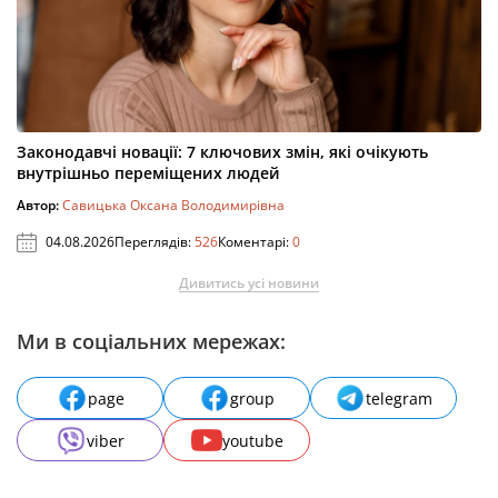
Законодавчі новації: 7 ключових змін, які очікують
внутрішньо переміщених людей
Автор:
Савицька Оксана Володимирівна
04.08.2026
Переглядів:
526
Коментарі:
0
Дивитись усі новини
Ми в соціальних мережах:
page
group
telegram
viber
youtube