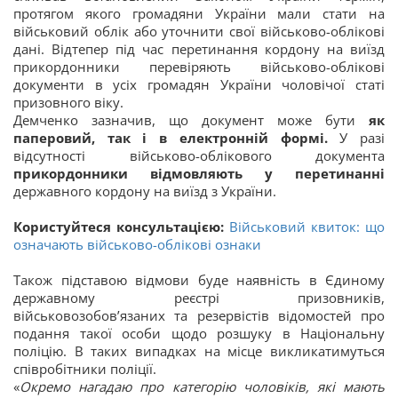
протягом якого громадяни України мали стати на
військовий облік або уточнити свої військово-облікові
дані. Відтепер під час перетинання кордону на виїзд
прикордонники перевіряють військово-облікові
документи в усіх громадян України чоловічої статі
призовного віку.
Демченко зазначив, що документ може бути
як
паперовий, так і в електронній формі.
У разі
відсутності військово-облікового документа
прикордонники відмовляють у перетинанні
державного кордону на виїзд з України.
Користуйтеся консультацією:
Військовий квиток: що
означають військово-облікові ознаки
Також підставою відмови буде наявність в Єдиному
державному реєстрі призовників,
військовозобов’язаних та резервістів відомостей про
подання такої особи щодо розшуку в Національну
поліцію. В таких випадках на місце викликатимуться
співробітники поліції.
«
Окремо нагадаю про категорію чоловіків, які мають