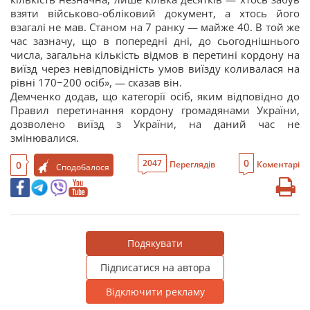
взяти військово-обліковий документ, а хтось його
взагалі не мав. Станом на 7 ранку — майже 40. В той же
час зазначу, що в попередні дні, до сьогоднішнього
числа, загальна кількість відмов в перетині кордону на
виїзд через невідповідність умов виїзду коливалася на
рівні 170−200 осіб», — сказав він.
Демченко додав, що категорії осіб, яким відповідно до
Правил перетинання кордону громадянами України,
дозволено виїзд з України, на даний час не
змінювалися.
0
2047
0
Переглядів
Коментарі
Сподобалося
Подякувати
Підписатися на автора
Відключити рекламу