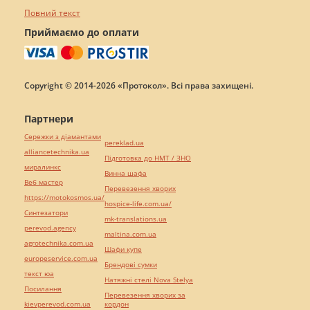
Повний текст
Приймаємо до оплати
Copyright © 2014-2026 «Протокол». Всі права захищені.
Партнери
Сережки з діамантами
pereklad.ua
alliancetechnika.ua
Підготовка до НМТ / ЗНО
миралинкс
Винна шафа
Веб мастер
Перевезення хворих
https://motokosmos.ua/
hospice-life.com.ua/
Синтезатори
mk-translations.ua
perevod.agency
maltina.com.ua
agrotechnika.com.ua
Шафи купе
europeservice.com.ua
Брендові сумки
текст юа
Натяжні стелі Nova Stelya
Посилання
Перевезення хворих за
kievperevod.com.ua
кордон