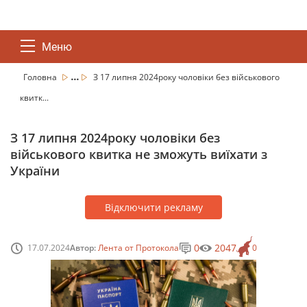
Меню
...
Головна
З 17 липня 2024року чоловіки без військового
квитк...
З 17 липня 2024року чоловіки без
військового квитка не зможуть виїхати з
України
Відключити рекламу
0
2047
17.07.2024
Автор:
Лента от Протокола
0