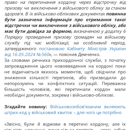
право на перетинання кордону через відстрочку від
призову чи виключення з військового обліку за станом
здоров’я. В їх військово-облікових документах
повинна
бути зазначена інформація про отримання такої
відстрочки чи виключення з військового обліку, або
має бути довідка за формою,
визначеною у додатку 6
Порядку проведення призову громадян на військову
службу під час мобілізації, на особливий період,
затвердженого
постановою Кабінету Міністрів України
від 16.05.2024 № 560
», — пояснив Демченко.
За словами речника прикордонної служби, з початку
запровадження цього нововведення на кордоні поки
не відмічається якихось моментів, щоб свідчили про
зниження кількості перетинів, або призводили до
непорозумінь чи конфліктних ситуацій. Переважна
більшість чоловіків, які перетинали кордон мали
необхідні документи, зокрема і військово-облікові.
Згадайте новину:
Військовозобов’язаним вклеюють
штрих-код у військовий квиток – для чого це потрібно
«Звісно, були й відмови в перетині кордону, але їх
кількість незначна, лише кілька десятків — хтось забув