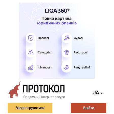
UA
Зареєструватися
Ввійти