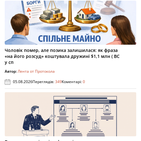
Чоловік помер, але позика залишилася: як фраза
«на його розсуд» коштувала дружині $1,1 млн ( ВС
у сп
Автор:
Лента от Протокола
05.08.2026
Переглядів:
349
Коментарі:
0