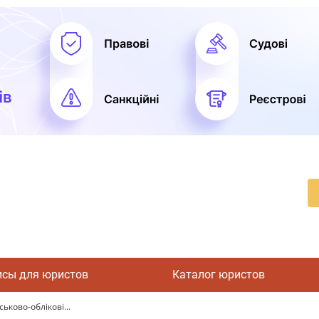
исы для юристов
Каталог юристов
ьково-облікові...