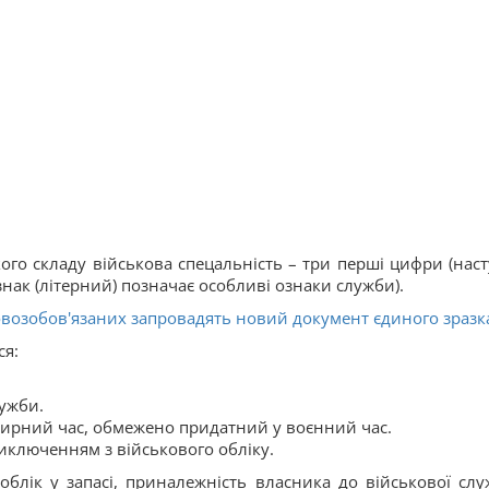
ого складу військова спецальність – три перші цифри (наст
нак (літерний) позначає особливі ознаки служби).
ьковозобов'язаних запровадять новий документ єдиного зразк
ся:
ужби.
мирний час, обмежено придатний у воєнний час.
иключенням з військового обліку.
облік у запасі, приналежність власника до військової слу