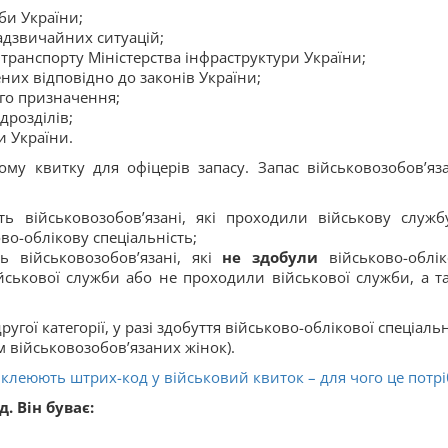
би України;
адзвичайних ситуацій;
транспорту Міністерства інфраструктури України;
них відповідно до законів України;
го призначення;
дрозділів;
и України.
ому квитку для офіцерів запасу. Запас військовозобов’яз
ь військовозобов’язані, які проходили військову служб
во-облікову спеціальність;
 військовозобов’язані, які
не здобули
військово-облік
ійськової служби або не проходили військової служби, а т
ругої категорії, у разі здобуття військово-облікової спеціаль
ім військовозобов’язаних жінок).
клеюють штрих-код у військовий квиток – для чого це потр
. Він буває: