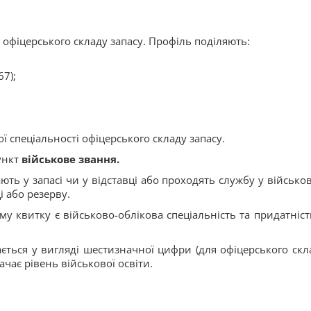
 офіцерського складу запасу. Профіль поділяють:
67);
ї спеціальності офіцерського складу запасу.
ункт
військове звання.
ають у запасі чи у відставці або проходять службу у військо
і або резерву.
у квитку є військово-облікова спеціальність та придатніст
ється у вигляді шестизначної цифри (для офіцерського скла
начає рівень військової освіти.