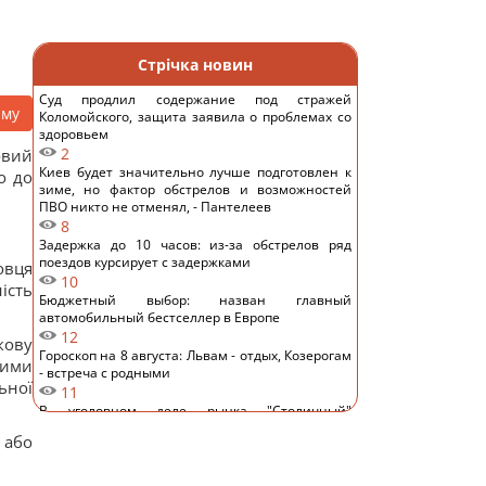
Стрічка новин
Суд продлил содержание под стражей
аму
Коломойского, защита заявила о проблемах со
здоровьем
2
овий
Киев будет значительно лучше подготовлен к
о до
зиме, но фактор обстрелов и возможностей
ПВО никто не отменял, - Пантелеев
8
Задержка до 10 часов: из-за обстрелов ряд
поездов курсирует с задержками
овця
10
ість
Бюджетный выбор: назван главный
автомобильный бестселлер в Европе
12
кову
Гороскоп на 8 августа: Львам - отдых, Козерогам
ими
- встреча с родными
ьної
11
В уголовном деле рынка "Столичный"
материалами стали сообщения о поддержке
 або
ВСУ, - СМИ
10
Навроцкий заявил о поддержке украинской