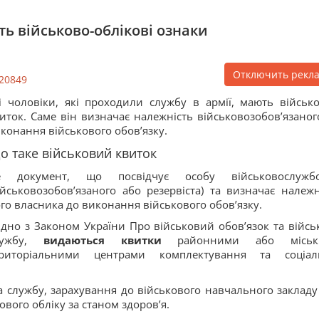
ь військово-облікові ознаки
Отключить рекл
20849
і чоловіки, які проходили службу в армії, мають військ
иток. Саме він визначає належність військовозобов’язаног
конання військового обов’язку.
о таке військовий квиток
е документ, що посвідчує особу військовослужб
ійськовозобов’язаного або резервіста) та визначає належн
го власника до виконання військового обов’язку.
ідно з Законом України Про військовий обов’язок та війсь
лужбу,
видаються квитки
районними або міськ
ериторіальними центрами комплектування та соціал
а службу, зарахування до військового навчального закладу
кового обліку за станом здоров’я.