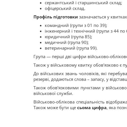
сержантський і старшинський склад;
офіцерський склад.
Профіль підготовки
зазначається у квитках
командний (групи з 01 по 39);
інженерний і технічний (групи з 44 по 
юридичний (група 85);
медичний (група 90);
ветеринарний (група 99).
Група — перші дві цифри військово-обліково
Також у військовому квитку обов’язково є п
До військових звань чоловіків, які перебув
резерві, додаються слова – запасу, у відставц
Також обов’язковими пунктами у військовом
військової служби.
Військово-облікова спеціальність відобража
Також може бути ще
сьома цифра
, яка поз