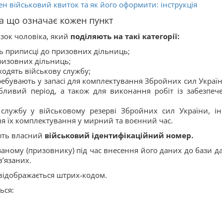
ен військовий квиток та як його оформити: інструкція
та що означає кожен пункт
язок чоловіка, який
поділяють на такі категорії:
ть приписці до призовних дільниць;
ризовних дільниць;
ходять військову службу;
ребувають у запасі для комплектування Збройних сил Україн
ливий період, а також для виконання робіт із забезпеч
службу у військовому резерві Збройних сил України, і
ля їх комплектування у мирний та воєнний час.
ють власний
військовий ідентифікаційний номер.
заному (призовнику) під час внесення його даних до бази д
’язаних.
відображається штрих-кодом.
ься: