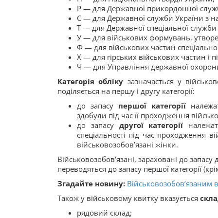
Р — для Державної прикордонної служ
С — для Державної служби України з н
Т — для Державної спеціальної служби 
У — для військових формувань, утворе
Ф — для військових частин спеціально
Х — для гірських військових частин і пі
Ч — для Управління державної охорон
Категорія обліку
зазначається у військов
поділяється на першу і другу категорії:
до запасу
першої категорії
належат
здобули під час її проходження військо
до запасу
другої категорії
належать
спеціальності під час проходження в
військовозобов’язані жінки.
Військовозобов’язані, зараховані до запасу д
переводяться до запасу першої категорії (кр
Згадайте новину:
Військовозобов’язаним в
Також у військовому квитку вказується
склад
рядовий склад;