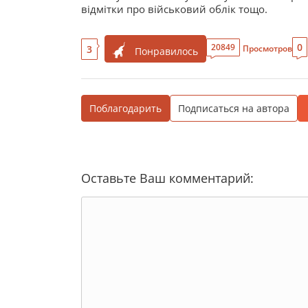
відмітки про військовий облік тощо.
0
20849
3
Просмотров
Понравилось
Поблагодарить
Подписаться на автора
Оставьте Ваш комментарий: