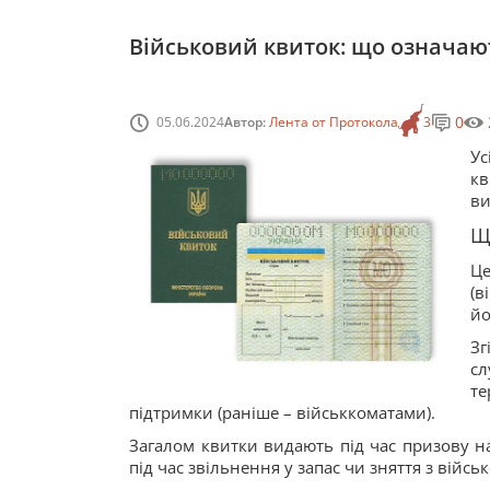
Військовий квиток: що означают
0
05.06.2024
Автор:
Лента от Протокола
3
Ус
кв
ви
Щ
Ц
(в
йо
Зг
с
т
підтримки (раніше – військкоматами).
Загалом квитки видають під час призову н
під час звільнення у запас чи зняття з війсь