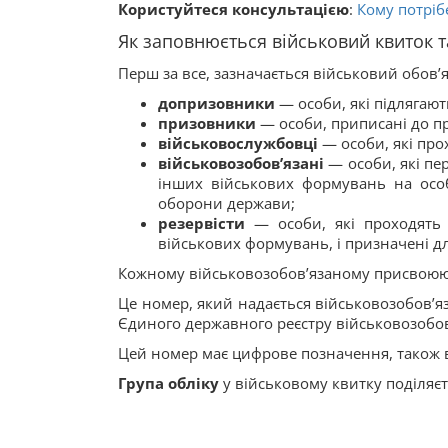
Користуйтеся консультацією
:
Кому потріб
Як заповнюється військовий квиток 
Перш за все, зазначається військовий обов’
допризовники
— особи, які підлягаю
призовники
— особи, приписані до п
військовослужбовці
— особи, які про
військовозобов’язані
— особи, які пе
інших військових формувань на особ
оборони держави;
резервісти
— особи, які проходять 
військових формувань, і призначені д
Кожному військовозобов’язаному присвою
Це номер, який надається військовозобов’я
Єдиного державного реєстру військовозобов
Цей номер має цифрове позначення, також 
Група обліку
у військовому квитку поділяєт