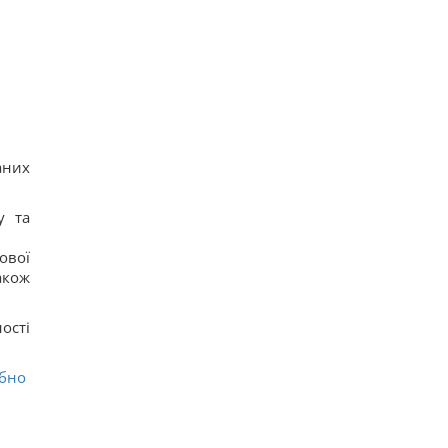
аних
у та
ової
акож
ності
ібно