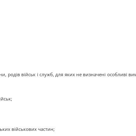
ни, родів військ і служб, для яких не визначені особливі ви
йськ;
ьких військових частин;