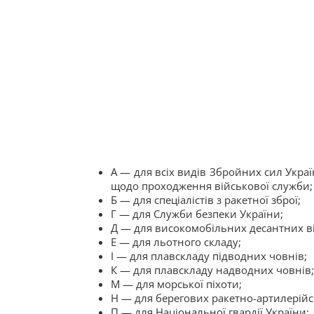
А — для всіх видів Збройних сил Украї
щодо проходження військової служби;
Б — для спеціалістів з ракетної зброї;
Г — для Служби безпеки України;
Д — для високомобільних десантних ві
Е — для льотного складу;
І — для плавскладу підводних човнів;
К — для плавскладу надводних човнів;
М — для морської піхоти;
Н — для берегових ракетно-артилерійс
П — для Національної гвардії України;