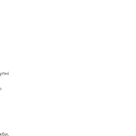
упні
а
жби,