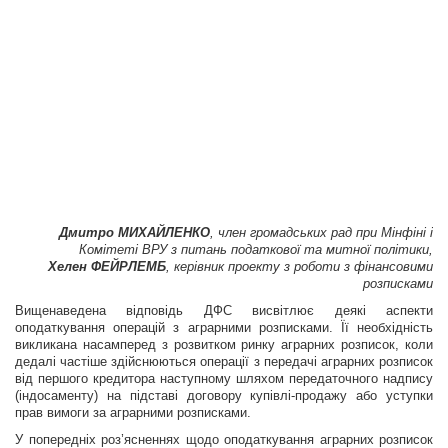
Дмитро МИХАЙЛЕНКО
, член громадських рад при Мінфіні і
Комітеті ВРУ з питань податкової та митної політики,
Хелен ФЕЙРЛЕМБ
, керівник проекту з роботи з фінансовими
розписками
Вищенаведена відповідь ДФС висвітлює деякі аспекти
оподаткування операцій з аграрними розписками. Її необхідність
викликана насамперед з розвит­ком ринку аграрних розписок, коли
дедалі частіше здійснюються операції з передачі аграрних розписок
від першого кредитора наступному шляхом передаточного надпису
(індосаменту) на підставі договору купівлі-продажу або уступки
прав вимоги за аграрними розписками.
У попередніх роз’ясненнях щодо оподаткування аграрних розписок