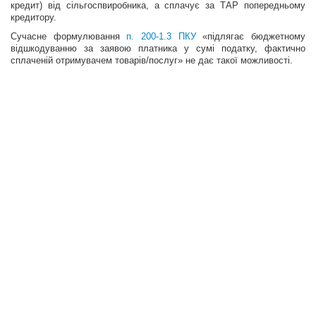
кредит) від сільгоспвиробника, а сплачує за ТАР поперед­ньому
кредитору.
Сучасне формулювання
п. 200-1.3 ПКУ
«підлягає бюджетному
відшкодуванню за заявою платника у сумі податку, фактично
сплаченій отримувачем товарів/послуг» не дає такої можливості.