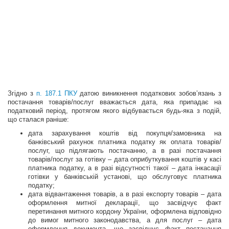
Згідно з
п. 187.1 ПКУ
датою виникнення податкових зобов’язань з
постачання товарів/послуг вважається дата, яка припадає на
податковий період, протягом якого відбувається будь-яка з подій,
що сталася раніше:
дата зарахування коштів від покупця/замовника на
банківський рахунок платника податку як оплата товарів/
послуг, що підлягають постачанню, а в разі постачання
товарів/послуг за готівку – дата оприбуткування коштів у касі
платника податку, а в разі відсутності такої – дата інкасації
готівки у банківській установі, що обслуговує платника
податку;
дата відвантаження товарів, а в разі експорту товарів – дата
оформлення митної декларації, що засвідчує факт
перетинання митного кордону України, оформлена відповідно
до вимог митного законодавства, а для послуг – дата
оформлення документа, що засвідчує факт постачання