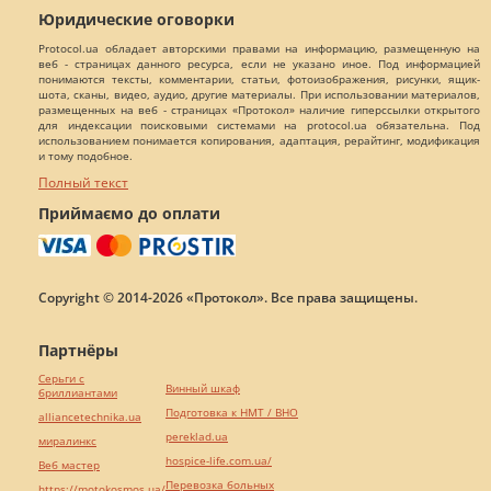
Юридические оговорки
Protocol.ua обладает авторскими правами на информацию, размещенную на
веб - страницах данного ресурса, если не указано иное. Под информацией
понимаются тексты, комментарии, статьи, фотоизображения, рисунки, ящик-
шота, сканы, видео, аудио, другие материалы. При использовании материалов,
размещенных на веб - страницах «Протокол» наличие гиперссылки открытого
для индексации поисковыми системами на protocol.ua обязательна. Под
использованием понимается копирования, адаптация, рерайтинг, модификация
и тому подобное.
Полный текст
Приймаємо до оплати
Copyright © 2014-2026 «Протокол». Все права защищены.
Партнёры
Серьги с
Винный шкаф
бриллиантами
Подготовка к НМТ / ВНО
alliancetechnika.ua
pereklad.ua
миралинкс
hospice-life.com.ua/
Веб мастер
Перевозка больных
https://motokosmos.ua/