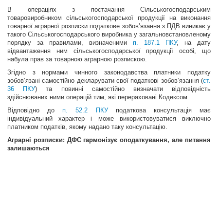
В операціях з постачання Сільськогосподарським
товаровиробником сільськогосподарської продукції на виконання
товарної аграрної розписки податкове зобов’язання з ПДВ виникає у
такого Сільськогосподарського виробника у загальновстановленому
порядку за правилами, визначеними
п. 187.1 ПКУ
, на дату
відвантаження ним сільськогосподарської продукції особі, що
набула прав за товарною аграрною розпискою.
Згідно з нормами чинного законодавства платники податку
зобов’язані самостійно декларувати свої податкові зобов’язання (
ст.
36 ПКУ
) та повинні самостійно визначати відповідність
здійснюваних ними операцій тим, які перераховані Кодексом.
Відповідно до
п. 52.2 ПКУ
податкова консультація має
індивідуальний характер і може використовуватися виключно
платником податків, якому надано таку консультацію.
Аграрні розписки: ДФС гармонізує оподаткування, але питання
залишаються