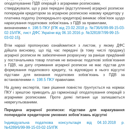
оподаткуванню ПДВ операцій з аграрними розписками,
стверджували, що у разі передачі (відступлення) аграрної розписки
попереднім кредитором за аграрною розпискою новому кредитору у
платника податку (попереднього кредитора) виникає обов’язок щодо
нарахування податкових зобов’язань з ПДВ за правилами,
визначеними
п. 198.5 ПКУ
(
ІПК від 23.02.2018 р. №736/6/99-99-15-03-
02-15/ІПК
,
лист ДФС України від 06.10.2016 р. №32818/7/99-99-15-
03-02-15
).
Втім наразі пропонуємо ознайомитися з листом, у якому ДФС
дійшла висновку, що під час передачі (в тому числі продажу)
аграрної розписки як забезпечення розрахунку за раніше придбаний
у постачальника товар платник не визначає податкові зобов’язання
з ПДВ, на дату отримання аграрної розписки не має підстав для
формування податкового кредиту, та відповідно в нього відсутні
підстави для визнання податкових зобов’язань з ПДВ за
встановленими
п. 198.5 ПКУ
правилами.
На думку експертів, таке рішення повністю ґрунтується на нормах
ПКУ і зрештою приводить до гармонізації оподаткування операцій з
аграрними розписками. Проте деякі питання ще залишаються
неврегульованими.
Передача аграрної розписки: підстави для нарахування
попереднім кредитором умовних зобов’язань відсутні
Індивідуальна податкова консультація від 04.10.2018 р.
№4289/6/99-99-15-03-02-15/ІПК