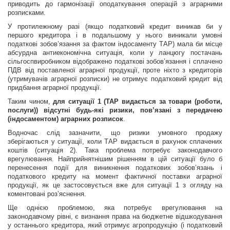
приводить до гармонізації оподаткування операцій з аграрними
розписками.
У протилежному разі (якщо податковий кредит виникав би у
першого кредитора і в подальшому у нього виникали умовні
податкові зобов’язання за фактом індосаменту ТАР) мала би місце
абсурдна антиекономічна ситуація, коли у ланцюгу постачань
сільгоспвиробником відображено податкові зобов’язання і сплачено
ПДВ від поставленої аграрної продукції, проте ніхто з кредиторів
(утримувачів аграрної розписки) не отримує податковий кредит від
придбання аграрної продукції.
Таким чином,
для ситуації 1 (ТАР видається за товари (роботи,
послуги)) відсутні будь-які ризики, пов’язані з передачею
(індосаментом) аграрних розписок
.
Водночас слід зазначити, що ризики умовного продажу
зберігаються у ситуації, коли ТАР видається в рахунок сплачених
коштів (ситуація 2). Така проблема потребує законодавчого
врегулювання. Найприйнятнішим рішенням в цій ситуації було б
перенесення події для виникнення податкових зобов’язань і
податкового кредиту на момент фактичної поставки аграрної
продукції, як це застосовується вже для ситуації 1 з огляду на
коментовані роз’яснення.
Ще однією проблемою, яка потребує врегулювання на
законодавчому рівні, є визнання права на бюджетне відшкодування
у останнього кредитора, який отримує агропродукцію (і податковий