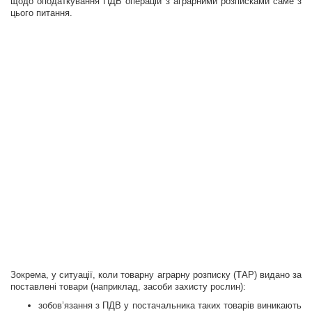
щодо оподаткування ПДВ операцій з аграрними розписками саме з
цього питання.
Зокрема, у ситуації, коли товарну аграрну розписку (ТАР) видано за
поставлені товари (наприклад, засоби захисту рослин):
зобов’язання з ПДВ у постачальника таких товарів виникають