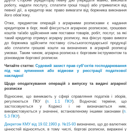
другої сторони (кредитора) певну дію (передати майно, виконати
роботу, надати послугу, сплатити гроші тощо) або утриматися від
певної дії, а кредитор має право вимагати від боржника виконання
його обов’язку.
Отже, предметом операцій з аграрними розписками є надання
кредитором в борг, який фіксується аграрною розпискою, грошових
коштів та/або здійснення ним поставки товарів, робіт, послуг, за які
такий кредитор отримує аграрну розписку, яка фіксує право вимоги
до боржника здійснити поставку сільськогосподарської продукції
або сплатити грошові кошти на визначених в аграрній розписці
умовах. Таким чином, аграрна розписка є борговим інструментом та
різновидом боргової розписки.
Читайте статтю:
Судовий захист прав суб’єктів господарювання
під час зупинення або відмови у реєстрації податкової
накладної
Щодо оподаткування операцій з випуску та видачі аграрної
розписки
Відносини, що виникають у сфері справляння податків і зборів,
регулюються ПКУ (
п. 1.1 ПКУ
). Водночас терміни, що
застосовуються у Кодексі і не визначаються ним,
використовуються у значенні, встановленому іншими законами (
п.
5.3 ПКУ
).
Декретом КМУ від 19.02.1993 р. №15-93
визначено, що до валютних
цінностей відносяться, в тому числі, боргові розписки, виражені у