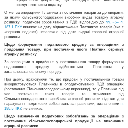
послуг платником податку.
Отже, за операціями Платника з постачання товарів за договорами,
за якими сільськогосподарський виробник видає товарну аграрну
розписку, податкове зобов’язання з ПДВ відповідно до
пп. «б» п.
187.1 ПКУ
виникає на дату відвантаження Платником товарів (яка є
«першою подією») незалежно від дати видачі товарної аграрної
розписки.
Щодо формування податкового кредиту за операціями з
придбання товару, при постачанні якого Платник отримує
аграрну розписку
За операціями з придбання у постачальника товару формування
податкового кредиту здійснюється Платником у
загальновстановленому порядку.
При цьому, враховуючи те, що придбані у постачальника товари
використовуються Платником в оподатковуваних ПДВ операціях
(постачання Сільськогосподарському виробнику), то у Платника під
час постачання таких товарів та отримання від
Сільськогосподарського виробника аграрної розписки підстав для
нарахування податкових зобов’язань за правилами, визначеними
п.
198.5 ПКУ
, не виникає.
Щодо визначення податкових зобов’язань за операціями з
постачання сільськогосподарської продукції на виконання
аграрної розписки