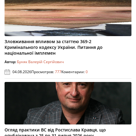
Зловживання впливом за статтею 369-2
Кримінального кодексу України. Питання до
національної імплемен
Автор:
Буняк Валерій Сергійович
04.08.2026
Просмотров:
777
Коментарии:
0
Огляд практики ВС від Ростислава Кравця, що
опублікована з 25 по 31 липня 2026 року