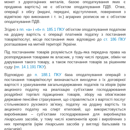
монет з дорогоцінних металів, базою оподаткування яких є
продажна вартість) не є об’єктом оподаткування ПДВ. Отже,
операції з обігу (видачі, передачі, відступлення, повернення з
відміткою про виконання і т. ін.) аграрних розписок не є об’єктом
оподаткування ПДВ.
Згідно з
пп. «а»
і
«б» п. 185.1 ПКУ
об’єктом оподаткування податком
на додану вартість є операції платників податку з постачання
товарів/послуг, місце постачання яких відповідно до
ст. 186 ПКУ
розташоване на митній території України.
Під постачанням товарів розуміється будь-яка передача права на
розпоряджання товарами як власник, у тому числі продаж, обмін чи
дарування такого товару, а також постачання товарів за рішенням
суду (
пп. 14.1.191 ПКУ
).
Відповідно до
п. 188.1 ПКУ
база оподаткування операцій з
постачання товарів/послуг визначається виходячи з їх договірної
вартості з урахуванням загальнодержавних податків та зборів (крім
акцизного податку на реалізацію суб’єктами господарювання
роздрібної торгівлі підакцизних товарів, збору на обов’язкове
державне пенсійне страхування, що справляється з вартості послуг
стільникового рухомого зв’язку, податку на додану вартість та
акцизного податку на спирт етиловий, що використовується
виробниками – суб’єктами господарювання для виробництва
лікарських засобів, у тому числі компонентів крові і вироблених з
них препаратів (крім лікарських засобів у вигляді бальзамів та
еліксирів).