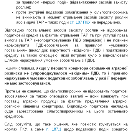
за правилом «першої події» (відвантаження засобів захисту
рослин);
проте зустрічні податкові зобов’язання у сільгоспвиробника
не виникають в момент отримання засобів захисту рослин
або видачі ТАР – таких подій
ст. 187 ПКУ
не передбачено.
Відповідно постачальник засобів захисту рослин не відображає
податковий кредит за фактом отримання ТАР та при уступці права
вимоги за ТАР (неоподатковуваною ПДВ операцією) і не повинен
нараховувати ПДВ-зобов’язання за правилом «умовного
постачання» (внаслідок відсутності «вхідного» ПДВ і податкового
кредиту за такою операцією, який потрібно було б відновлювати
шляхом нарахування умовних зобов’язань з ПДВ).
Іншими словами,
якщо у першого кредитора отримання аграрної
розписки не супроводжувалося «вхідним» ПДВ, то і правило
нарахування умовних податкових зобов’язань у разі її передачі
не має застосовуватися
.
Проте це не означає, що сільгоспвиробник не відобразить податкові
зобов’язання за такою операцією взагалі – вони виникнуть при
поставці аграрної продукції за фактом пред’явлення аграрної
розписки кінцевим кредитором. Відповідно податкова накладна
буде зареєстрована сільгоспвиробником на цього останнього
кредитора.
Слід розуміти, що таке рішення, яке повністю ґрунтується на
нормах ПКУ, а саме
п. 187.1
щодо податкових подій, зрештою