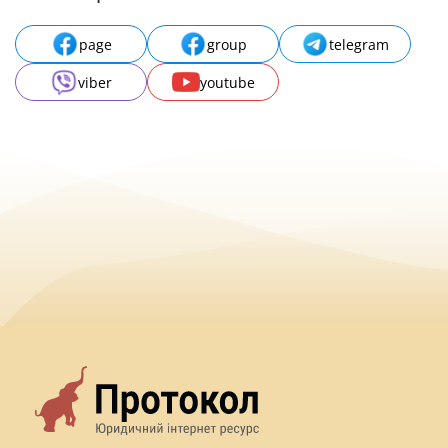
page
group
telegram
viber
youtube