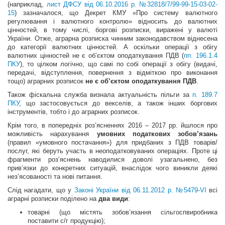
(наприклад,
лист ДФСУ від 06.10.2016 р. №32818/7/99-99-15-03-02-
15
) зазначалося, що Декрет КМУ «Про систему валютного
регулювання і валютного контролю» відносить до валютних
цінностей, в тому числі, боргові розписки, виражені у валюті
України. Отже, аграрна розписка чинним законодавством віднесена
до категорії валютних цінностей. А оскільки операції з обігу
валютних цінностей не є об’єктом оподаткування ПДВ (
пп. 196.1.4
ПКУ
), то цілком логічно, що самі по собі операції з обігу (видачі,
передачі, відступлення, повернення з відміткою про виконання
тощо) аграрних розписок
не є об’єктом оподаткування ПДВ
.
Також фіскальна служба визнала актуальність пільги за
п. 189.7
ПКУ
, що застосовується до векселів, а також інших боргових
інструментів, тобто і до аграрних розписок.
Крім того, в попередніх роз’ясненнях 2016 – 2017 рр. йшлося про
можливість нарахування
умовних податкових зобов’язань
(правил «умовного постачання») для придбаних з ПДВ товарів/
послуг, які беруть участь в неоподатковуваних операціях. Проте ці
фрагменти роз’яснень наводилися доволі узагальнено, без
прив’язки до конкретних ситуацій, внаслідок чого виникли деякі
нез’ясованості та нові питання.
Слід нагадати, що у
Законі України від 06.11.2012 р. №5479-VI
всі
аграрні розписки поділено на
два види
:
товарні (що містять зобов’язання сільгоспвиробника
поставити с/г продукцію);