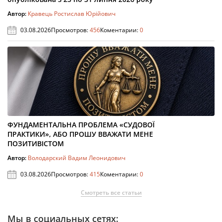
Автор:
Кравець Ростислав Юрійович
03.08.2026
Просмотров:
456
Коментарии:
0
ФУНДАМЕНТАЛЬНА ПРОБЛЕМА «СУДОВОЇ
ПРАКТИКИ», АБО ПРОШУ ВВАЖАТИ МЕНЕ
ПОЗИТИВІСТОМ
Автор:
Володарский Вадим Леонидович
03.08.2026
Просмотров:
415
Коментарии:
0
Смотреть все статьи
Мы в социальных сетях: