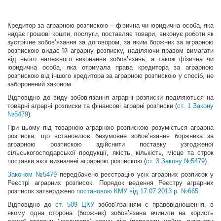
Кредитор за аграрною розпискою – фізична чи юридична особа, яка
надає грошові кошти, послуги, поставляє товари, виконує роботи як
зустрічне зобов’язання за договором, за яким боржник за аграрною
розпискою видає їй аграрну розписку, наділяючи правом вимагати
від нього належного виконання зобов’язань, а також фізична чи
юридична особа, яка отримала права кредитора за аграрною
розпискою від іншого кредитора за аграрною розпискою у спосіб, не
заборонений законом.
Відповідно до виду зобов’язання аграрні розписки поділяються на
товарні аграрні розписки та фінансові аграрні розписки (
ст. 1 Закону
№5479
).
При цьому під товарною аграрною розпискою розуміється аграрна
розписка, що встановлює безумовне зобов’язання боржника за
аграрною розпискою здійснити поставку узгод­женої
сільськогосподарської продукції, якість, кількість, місце та строк
поставки якої визначені аграрною розпискою (
ст. 3 Закону №5479
).
Законом №5479
передбачено реєстрацію усіх аграрних розписок у
Реєстрі аграрних розписок. Порядок ведення Реєстру аграрних
розписок затверджено
постановою КМУ від 17.07.2013 р. №665
.
Відповідно до
ст. 509 ЦКУ
зобов’язанням є правовідношення, в
якому одна сторона (боржник) зобов’язана вчинити на користь