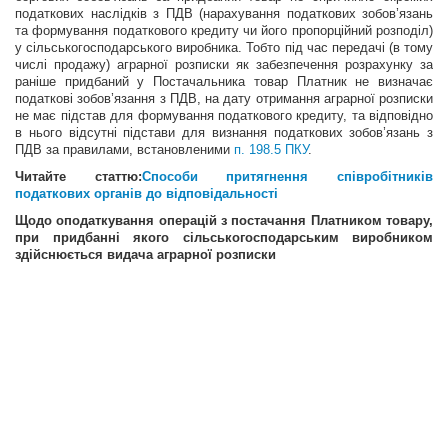
податкових наслідків з ПДВ (нарахування податкових зобов’язань
та формування податкового кредиту чи його пропорційний розподіл)
у сільськогосподарського виробника. Тобто під час передачі (в тому
числі продажу) аграрної розписки як забезпечення розрахунку за
раніше придбаний у Постачальника товар Платник не визначає
податкові зобов’язання з ПДВ, на дату отримання аграрної розписки
не має підстав для формування податкового кредиту, та відповідно
в нього відсутні підстави для визнання податкових зобов’язань з
ПДВ за правилами, встановленими
п. 198.5 ПКУ
.
Читайте статтю:
Способи притягнення співробітників
податкових органів до відповідальності
Щодо оподаткування операцій з постачання Платником товару,
при придбанні якого сільськогосподарським виробником
здійснюється видача аграрної розписки