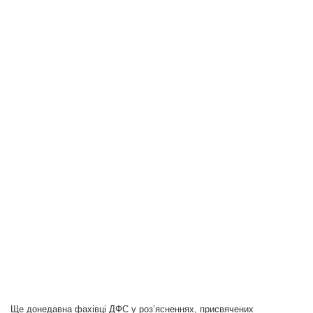
Ще донедавна фахівці ДФС у роз’ясненнях, присвячених