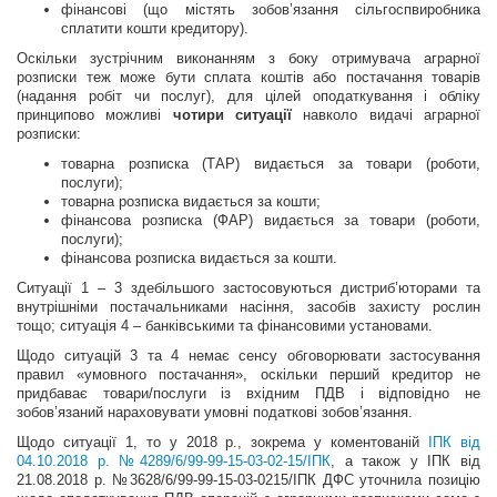
фінансові (що містять зобов’язання сільгоспвиробника
сплатити кошти кредитору).
Оскільки зустрічним виконанням з боку отримувача аграрної
розписки теж може бути сплата коштів або постачання товарів
(надання робіт чи послуг), для цілей оподаткування і обліку
принципово можливі
чотири ситуації
навколо видачі аграрної
розписки:
товарна розписка (ТАР) видається за товари (роботи,
послуги);
товарна розписка видається за кошти;
фінансова розписка (ФАР) видається за товари (роботи,
послуги);
фінансова розписка видається за кошти.
Ситуації 1 – 3 здебільшого застосовуються дистриб’юторами та
внутрішніми постачальниками насіння, засобів захисту рослин
тощо; ситуація 4 – банківськими та фінансовими установами.
Щодо ситуацій 3 та 4 немає сенсу обговорювати застосування
правил «умовного постачання», оскільки перший кредитор не
придбаває товари/послуги із вхідним ПДВ і відповідно не
зобов’язаний нараховувати умовні податкові зобов’язання.
Щодо ситуації 1, то у 2018 р., зокрема у коментованій
ІПК від
04.10.2018 р. №4289/6/99-99-15-03-02-15/ІПК
, а також у ІПК від
21.08.2018 р. №3628/6/99-99-15-03-0215/ІПК ДФС уточнила позицію