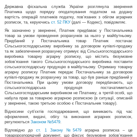
Державна фіскальна служба України розглянула звернення
Платника щодо порядку оподаткування податком на додану
вартість операцій платників податку, пов’язаних з обігом аграрних
розписок, та, керуючись
ст. 52 ПКУ
(далі — Кодекс), повідомляє.
Як зазначено у зверненні, Платник придбаває у Постачальника
товар за умови проведення розрахунків за нього у майбутньому.
Придбаний у Постачальника товар Платник постачає
Сільськогосподарському виробнику за договором купівлі-продажу
та як забезпечення розрахунку отримує від Сільськогосподарського
виробника товарну аграрну розписку, що містить безумовне
зобов’язання такого Сільськогосподарського виробника поставити
сільськогосподарську продукцію в майбутньому. Отриману товарну
аграрну розписку Платник передає Постачальнику за договором
купівлі-продажу як розрахунку за товар, що був раніше придбаний у
Постачальника. При цьому умови договору передбачають, що
сільськогосподарська продукція постачатиметься
Сільськогосподарським виробником не Платнику, а третій особі, що
набула прав за товарною аграрною розпискою (в ситуації, описаній
у зверненні, такою третьою особою є Постачальник товару).
Відносини суб’єктів господарювання, що виникають під час
оформлення, видачі, обігу та виконання аграрних розписок,
регулюються
Законом №5479
.
Відповідно до
ст. 1 Закону №5479
аграрна розписка – це
товаророзпорядчий документ, що фіксує безумовне зобов’язання