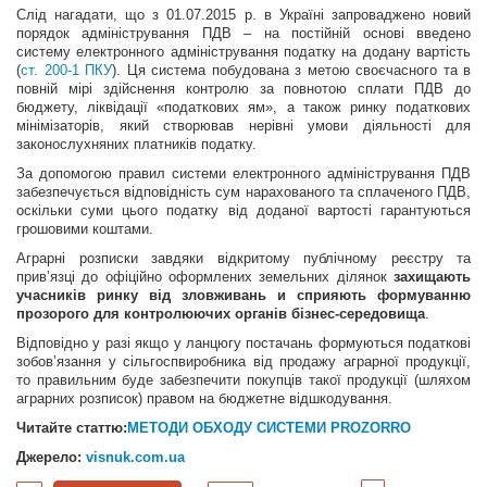
Слід нагадати, що з 01.07.2015 р. в Україні запроваджено новий
порядок адміністрування ПДВ – на постійній основі введено
систему електронного адміністрування податку на додану вартість
(
ст. 200-1 ПКУ
). Ця система побудована з метою своєчасного та в
повній мірі здійснення контролю за повнотою сплати ПДВ до
бюджету, ліквідації «податкових ям», а також ринку податкових
мінімізаторів, який створював нерівні умови діяльності для
законослухняних платників податку.
За допомогою правил системи електронного адміністрування ПДВ
забезпечується відповідність сум нарахованого та сплаченого ПДВ,
оскільки суми цього податку від доданої вартості гарантуються
грошовими коштами.
Аграрні розписки завдяки відкритому публічному реєстру та
прив’язці до офіційно оформлених земельних ділянок
захищають
учасників ринку від зловживань и сприяють формуванню
прозорого для контролюючих органів бізнес-середовища
.
Відповідно у разі якщо у ланцюгу постачань формуються податкові
зобов’язання у сільгоспвиробника від продажу аграрної продукції,
то правильним буде забезпечити покупців такої продукції (шляхом
аграрних розписок) правом на бюджетне відшкодування.
Читайте статтю:
МЕТОДИ ОБХОДУ СИСТЕМИ PROZORRO
Джерело:
visnuk.com.ua