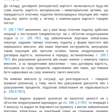
До складу договірної (контрактної) вартості включаються будь-які
суми коштів, вартість матеріальних і нематеріальних активів, що
передаються платнику податків безпосередньо покупцем або через
будь-яку третю особу у зв’язку з компенсацією вартості товарів/
послуг.
П. 189.7 ПКУ
визначено, що у разі якщо платник податку здійснює
операції з постачання товарів/послуг, які є об’єктом оподаткування
згідно із
ст. 185 ПКУ
, під забезпечення боргових зобов’язань
покупця, наданих такому платнику податку у формі простого або
переказного векселя, або інших боргових інструментів, випущених
таким покупцем або третьою особою, базою оподаткування є
договірна вартість, визначена в порядку, встановленому
п. 188.1
ПКУ
, без урахування дисконтів або інших знижок з номіналу такого
векселя, а за процентними векселями – така договірна вартість,
збільшена на суму процентів, нарахованих або таких, що повинні
бути нараховані на суму номіналу такого векселя.
На номінал векселя (у ситуації, що розглядається, – товарної
аграрної розписки), у тому числі без урахування дисконтів або з
урахуванням процентів, податкові зобов’язання не нараховуються
(
п. 189.8 ПКУ
).
Оскільки видача аграрної розписки як валютної цінності не є
об’єктом оподаткування відповідно до
пп. 196.1.4 ПКУ
, то операція з
її випуску та видачі як боргового інструменту з метою забезпечення
боргових зобов’язань за придбаний товар не спричиняє окремих