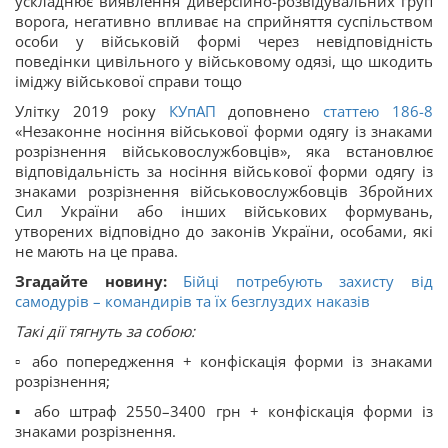
ускладнює виявлення диверсійно-розвідувальних груп
ворога, негативно впливає на сприйняття суспільством
особи у військовій формі через невідповідність
поведінки цивільного у військовому одязі, що шкодить
іміджу військової справи тощо
Улітку 2019 року
КУпАП
доповнено
статтею 186-8
«Незаконне носіння військової форми одягу із знаками
розрізнення військовослужбовців», яка встановлює
відповідальність за носіння військової форми одягу із
знаками розрізнення військовослужбовців Збройних
Сил України або інших військових формувань,
утворених відповідно до законів України, особами, які
не мають на це права.
Згадайте новину:
Бійці потребують захисту від
самодурів – командирів та їх безглуздих наказів
Такі дії тягнуть за собою:
▫️ або попередження + конфіскація форми із знаками
розрізнення;
▪️ або штраф 2550–3400 грн + конфіскація форми із
знаками розрізнення.