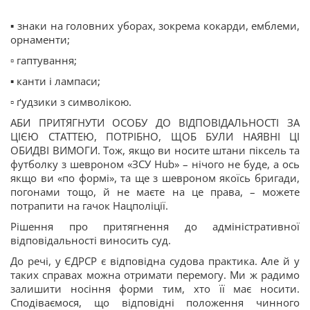
▪️ знаки на головних уборах, зокрема кокарди, емблеми,
орнаменти;
▫️ гаптування;
▪️ канти і лампаси;
▫️ ґудзики з символікою.
АБИ ПРИТЯГНУТИ ОСОБУ ДО ВІДПОВІДАЛЬНОСТІ ЗА
ЦІЄЮ СТАТТЕЮ, ПОТРІБНО, ЩОБ БУЛИ НАЯВНІ ЦІ
ОБИДВІ ВИМОГИ. Тож, якщо ви носите штани піксель та
футболку з шевроном «ЗСУ Hub» – нічого не буде, а ось
якщо ви «по формі», та ще з шевроном якоїсь бригади,
погонами тощо, й не маєте на це права, – можете
потрапити на гачок Нацполіції.
Рішення про притягнення до адміністративної
відповідальності виносить суд.
До речі, у ЄДРСР є відповідна судова практика. Але й у
таких справах можна отримати перемогу. Ми ж радимо
залишити носіння форми тим, хто її має носити.
Сподіваємося, що відповідні положення чинного