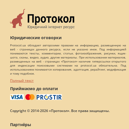
Юридические оговорки
Protocol.ua обладает авторскими правами на информацию, размещенную на
веб - страницах данного ресурса, если не указано иное. Под информацией
понимаются тексты, комментарии, статьи, фотоизображения, рисунки, ящик-
шота, сканы, видео, аудио, другие материалы. При использовании материалов,
размещенных на веб - страницах «Протокол» наличие гиперссылки открытого
для индексации поисковыми системами на protocol.ua обязательна. Под
использованием понимается копирования, адаптация, рерайтинг, модификация
и тому подобное.
Полный текст
Приймаємо до оплати
Copyright © 2014-2026 «Протокол». Все права защищены.
Партнёры