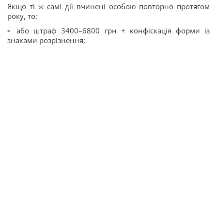
Якщо ті ж самі дії вчинені особою повторно протягом
року, то:
▫️ або штраф 3400–6800 грн + конфіскація форми із
знаками розрізнення;