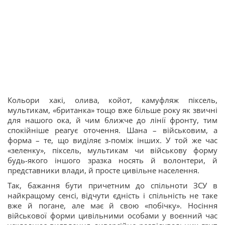
Кольори хакі, олива, койот, камуфляж піксель,
мультикам, «британка» тощо вже більше року як звичні
для нашого ока, й чим ближче до лінії фронту, тим
спокійніше реагує оточення. Шана – військовим, а
форма – те, що виділяє з-поміж інших. У той же час
«зеленку», піксель, мультикам чи військову форму
будь-якого іншого зразка носять й волонтери, й
представники влади, й просте цивільне населення.
Так, бажання бути причетним до спільноти ЗСУ в
найкращому сенсі, відчути єдність і спільність не таке
вже й погане, але має й свою «побічку». Носіння
військової форми цивільними особами у воєнний час