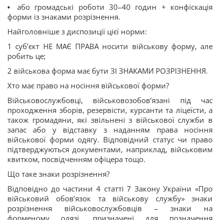
▪️ або громадські роботи 30–40 годин + конфіскація
форми із знаками розрізнення.
Найголовніше з диспозиції цієї норми:
1️ суб’єкт НЕ МАЄ ПРАВА носити військову форму, але
робить це;
2️ військова форма має бути ЗІ ЗНАКАМИ РОЗРІЗНЕННЯ.
Хто має право на носіння військової форми?
Військовослужбовці, військовозобов’язані під час
проходження зборів, резервісти, курсанти та ліцеїсти, а
також громадяни, які звільнені з військової служби в
запас або у відставку з наданням права носіння
військової форми одягу. Відповідний статус чи право
підтверджуються документами, наприклад, військовим
квитком, посвідченням офіцера тощо.
Що таке знаки розрізнення?
Відповідно до частини 4 статті 7 Закону України «Про
військовий обов’язок та військову службу» знаки
розрізнення військовослужбовців – знаки на
форменому одязі, призначені для позначення