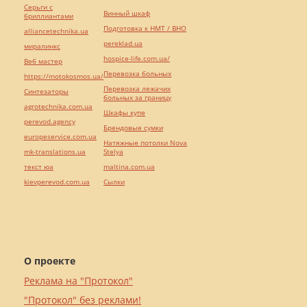
Серьги с
Винный шкаф
бриллиантами
Подготовка к НМТ / ВНО
alliancetechnika.ua
pereklad.ua
миралинкс
hospice-life.com.ua/
Веб мастер
Перевозка больных
https://motokosmos.ua/
Перевозка лежачих
Синтезаторы
больных за границу
agrotechnika.com.ua
Шкафы купе
perevod.agency
Брендовые сумки
europeservice.com.ua
Натяжные потолки Nova
mk-translations.ua
Stelya
текст юа
maltina.com.ua
kievperevod.com.ua
Cылки
О проекте
Реклама на "Протокол"
"Протокол" без реклами!