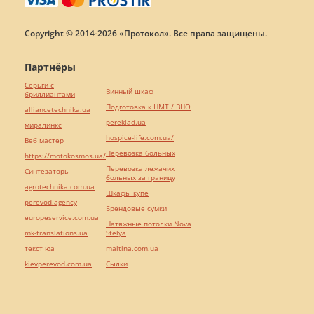
Copyright © 2014-2026 «Протокол». Все права защищены.
Партнёры
Серьги с
Винный шкаф
бриллиантами
Подготовка к НМТ / ВНО
alliancetechnika.ua
pereklad.ua
миралинкс
hospice-life.com.ua/
Веб мастер
Перевозка больных
https://motokosmos.ua/
Перевозка лежачих
Синтезаторы
больных за границу
agrotechnika.com.ua
Шкафы купе
perevod.agency
Брендовые сумки
europeservice.com.ua
Натяжные потолки Nova
mk-translations.ua
Stelya
текст юа
maltina.com.ua
kievperevod.com.ua
Cылки