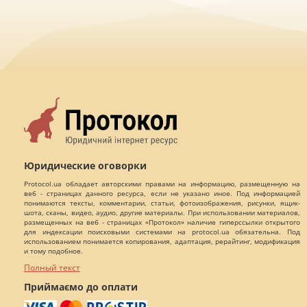
Юридические оговорки
Protocol.ua обладает авторскими правами на информацию, размещенную на
веб - страницах данного ресурса, если не указано иное. Под информацией
понимаются тексты, комментарии, статьи, фотоизображения, рисунки, ящик-
шота, сканы, видео, аудио, другие материалы. При использовании материалов,
размещенных на веб - страницах «Протокол» наличие гиперссылки открытого
для индексации поисковыми системами на protocol.ua обязательна. Под
использованием понимается копирования, адаптация, рерайтинг, модификация
и тому подобное.
Полный текст
Приймаємо до оплати