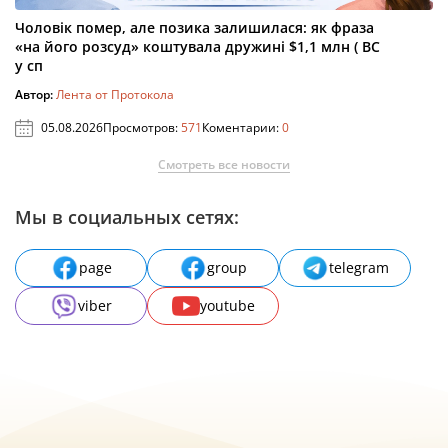
Чоловік помер, але позика залишилася: як фраза
«на його розсуд» коштувала дружині $1,1 млн ( ВС
у сп
Автор:
Лента от Протокола
05.08.2026
Просмотров:
571
Коментарии:
0
Смотреть все новости
Мы в социальных сетях:
page
group
telegram
viber
youtube