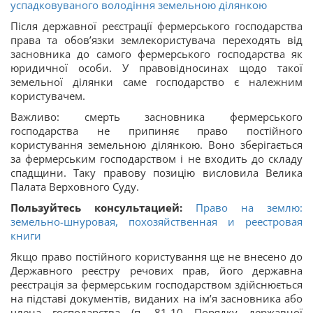
успадковуваного володіння земельною ділянкою
Після державної реєстрації фермерського господарства
права та обов’язки землекористувача переходять від
засновника до самого фермерського господарства як
юридичної особи. У правовідносинах щодо такої
земельної ділянки саме господарство є належним
користувачем.
Важливо: смерть засновника фермерського
господарства не припиняє право постійного
користування земельною ділянкою. Воно зберігається
за фермерським господарством і не входить до складу
спадщини. Таку правову позицію висловила Велика
Палата Верховного Суду.
Пользуйтесь консультацией:
Право на землю:
земельно-шнуровая, похозяйственная и реестровая
книги
Якщо право постійного користування ще не внесено до
Державного реєстру речових прав, його державна
реєстрація за фермерським господарством здійснюється
на підставі документів, виданих на ім’я засновника або
члена господарства (п. 81-10 Порядку державної