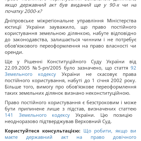
якщо державний акт був виданий ще у 90-х чи на
початку 2000-х?
Дніпровське міжрегіональне управління Міністерства
юстиції України зауважило, що право постійного
користування земельною ділянкою, набуте відповідно
до законодавства, залишається чинним і не потребує
обов’язкового переоформлення на право власності чи
оренди.
Ще у Рішенні Конституційного Суду України від
22.09.2005 №5-рп/2005 було зазначено, що стаття
92
Земельного кодексу
України не скасовує права
постійного користування, набуті до 1 січня 2002 року.
Більше того, вимогу про обов’язкове переоформлення
таких земельних ділянок визнано неконституційною.
Право постійного користування є безстроковим і може
бути припинене лише з підстав, визначених статтею
141
Земельного кодексу
України. Цю позицію
неодноразово підтверджував Верховний Суд.
Користуйтеся консультацією:
Що робити, якщо ви
маєте державний акт на право довічного