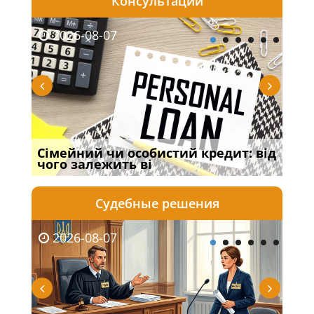
Консультации
2026-08-07
20
Сімейний чи особистий кредит: від
Про
чого залежить ві
пор
Судебные решения
2026-08-07
20