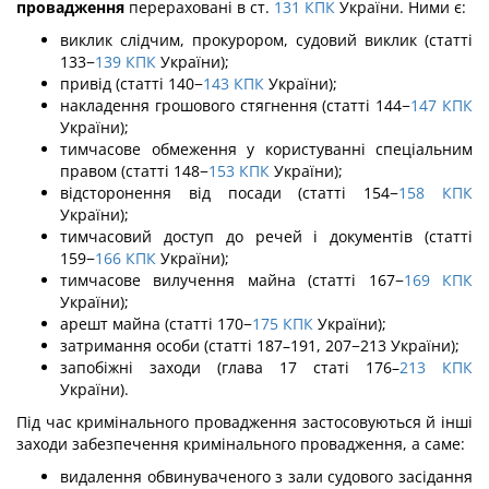
провадження
перераховані в ст.
131
КПК
України. Ними є:
виклик слідчим, прокурором, судовий виклик (статті
133−
139
КПК
України);
привід (статті 140−
143
КПК
України);
накладення грошового стягнення (статті 144−
147
КПК
України);
тимчасове обмеження у користуванні спеціальним
правом (статті 148−
153
КПК
України);
відсторонення від посади (статті 154−
158
КПК
України);
тимчасовий доступ до речей і документів (статті
159−
166
КПК
України);
тимчасове вилучення майна (статті 167−
169
КПК
України);
арешт майна (статті 170−
175
КПК
України);
затримання особи (статті 187–191, 207−213 України);
запобіжні заходи (глава 17 статі 176–
213
КПК
України).
Під час кримінального провадження застосовуються й інші
заходи забезпечення кримінального провадження, а саме:
видалення обвинуваченого з зали судового засідання