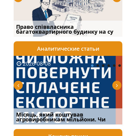
Право співвласника
Якщ
багатоквартирного будинку на су
від
Аналитические статьи
2026-08-08
20
Місяць, який коштував
Огл
агровиробникам мільйони. Чи
Кра