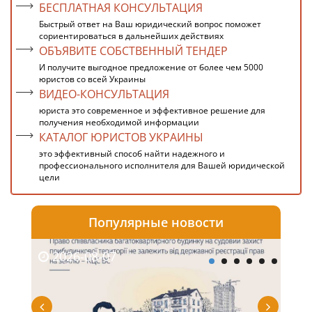
БЕСПЛАТНАЯ КОНСУЛЬТАЦИЯ
Быстрый ответ на Ваш юридический вопрос поможет
сориентироваться в дальнейших действиях
ОБЪЯВИТЕ СОБСТВЕННЫЙ ТЕНДЕР
И получите выгодное предложение от более чем 5000
юристов со всей Украины
ВИДЕО-КОНСУЛЬТАЦИЯ
юриста это современное и эффективное решение для
получения необходимой информации
КАТАЛОГ ЮРИСТОВ УКРАИНЫ
это эффективный способ найти надежного и
профессионального исполнителя для Вашей юридической
цели
Популярные новости
2026-08-07
20