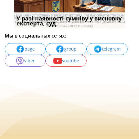
У разі наявності сумніву у висновку
Якщ
с
експерта, суд
вла
Мы в социальных сетях:
page
group
telegram
viber
youtube