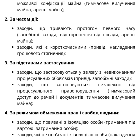
можливої конфіскації майна (тимчасове вилучення
майна, арешт майна);
2. За часом дії:
заходи, що тривають протягом певного часу
(запобіжні заходи, відсторонення від посади, арешт
майна);
заходи, які є короткочасними (привід, накладення
грошового стягнення);
3. За підставами застосування
заходи, що застосовуються у зв’язку з невиконанням
процесуальних обов’язків (привід, запобіжні заходи);
заходи, що застосовуються незалежно від
процесуального правопорушення (тимчасовий
доступ до речей і документів, тимчасове вилучення
майна);
4. За режимом обмеження прав і свобод людини:
заходи, що пов’язані з ізоляцією особи (тримання під
вартою, затримання особи);
заходи, які не пов’язані з ізоляцією особи (накладення