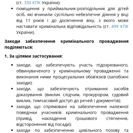
(ст.
330
КПК
України);
поміщення у приймальник-розподільник для дітей
осіб, які вчинили суспільно небезпечне діяння у віці
від 11 років і до досягнення віку, з якого може
наставати кримінальна відповідальність (ст.
499
КПК
України).
Заходи забезпечення кримінального провадження
поділяються:
1. За цілями застосування:
заходи, що забезпечують участь підозрюваного,
обвинуваченого у кримінальному провадженні та
виконання ними процесуальних обов’язків (запобіжні
заходи);
заходи, що забезпечують отримання засобів
доказування (виклик слідчим, прокурором, судовий
виклик, тимчасовий доступ до речей і документів);
заходи, що спрямовані на забезпечення належної
поведінки учасників кримінального провадження
(привід, накладення грошового стягнення,
відсторонення від посади);
заходи по забезпеченню цивільного позову та