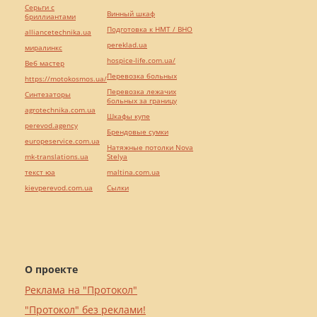
Серьги с
Винный шкаф
бриллиантами
Подготовка к НМТ / ВНО
alliancetechnika.ua
pereklad.ua
миралинкс
hospice-life.com.ua/
Веб мастер
Перевозка больных
https://motokosmos.ua/
Перевозка лежачих
Синтезаторы
больных за границу
agrotechnika.com.ua
Шкафы купе
perevod.agency
Брендовые сумки
europeservice.com.ua
Натяжные потолки Nova
mk-translations.ua
Stelya
текст юа
maltina.com.ua
kievperevod.com.ua
Cылки
О проекте
Реклама на "Протокол"
"Протокол" без реклами!