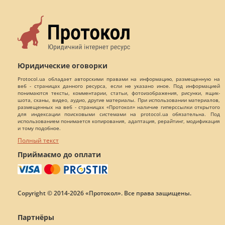
Юридические оговорки
Protocol.ua обладает авторскими правами на информацию, размещенную на
веб - страницах данного ресурса, если не указано иное. Под информацией
понимаются тексты, комментарии, статьи, фотоизображения, рисунки, ящик-
шота, сканы, видео, аудио, другие материалы. При использовании материалов,
размещенных на веб - страницах «Протокол» наличие гиперссылки открытого
для индексации поисковыми системами на protocol.ua обязательна. Под
использованием понимается копирования, адаптация, рерайтинг, модификация
и тому подобное.
Полный текст
Приймаємо до оплати
Copyright © 2014-2026 «Протокол». Все права защищены.
Партнёры