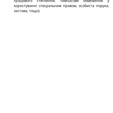
грошового стягнення, тимчасове обмеження у
користуванні спеціальним правом, особиста порука,
застава, тощо).