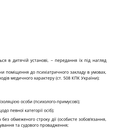
ься в дитячій установі, − передання їх під нагляд
чи поміщення до психіатричного закладу в умовах,
дів медичного характеру (ст. 508 КПК України);
з ізоляцією особи (психолого-примусові);
одо певної категорії осіб);
 без обмеженого строку дії (особисте зобов’язання,
ідування та судового провадження;