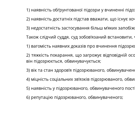
1) наявність обґрунтованої підозри у вчиненні п
2) наявність достатніх підстав вважати, що існує хо
3) недостатність застосування більш м’яких запобі
Також слідчий суддя, суд зобов’язаний встановити
1) вагомість наявних доказів про вчинення підоз
2) тяжкість покарання, що загрожує відповідній о
він підозрюється, обвинувачується;
3) вік та стан здоров’я підозрюваного, обвинувачен
4) міцність соціальних зв’язків підозрюваного, обв
5) наявність у підозрюваного, обвинуваченого пост
6) репутацію підозрюваного, обвинуваченого;