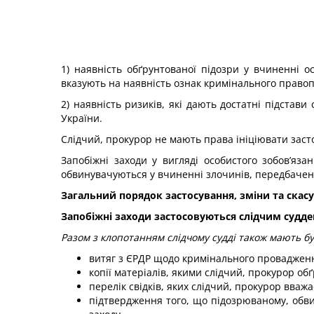
1) наявність обґрунтованої підозри у вчиненні 
вказують на наявність ознак кримінального право
2) наявність ризиків, які дають достатні підстави
України.
Слідчий, прокурор не мають права ініціювати засто
Запобіжні заходи у вигляді особистого зобов’яз
обвинувачуються у вчиненні злочинів, передбачен
Загальний порядок застосування, зміни та скас
Запобіжні заходи застосовуються слідчим судд
Разом з клопотанням слідчому судді також мають бу
витяг з ЄРДР щодо кримінального провадженн
копії матеріалів, якими слідчий, прокурор об
перелік свідків, яких слідчий, прокурор вваж
підтвердження того, що підозрюваному, обви