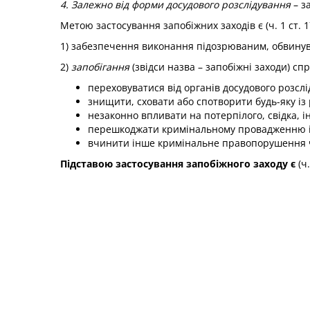
4. Залежно від форми досудового розслідування
– з
Метою застосування запобіжних заходів є (ч. 1 ст. 
1) забезпечення виконання підозрюваним, обвинув
2)
запобігання
(звідси назва – запобіжні заходи) сп
переховуватися від органів досудового розслід
знищити, сховати або спотворити будь-яку і
незаконно впливати на потерпілого, свідка, 
перешкоджати кримінальному провадженню 
вчинити інше кримінальне правопорушення ч
Підставою застосування запобіжного заходу є
(ч.