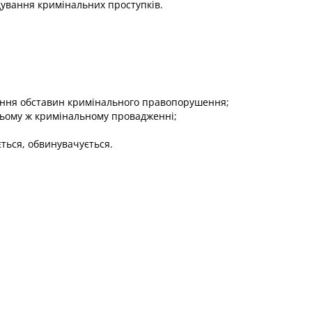
дування кримінальних проступків.
влення обставин кримінального правопорушення;
 цьому ж кримінальному провадженні;
ься, обвинувачується.