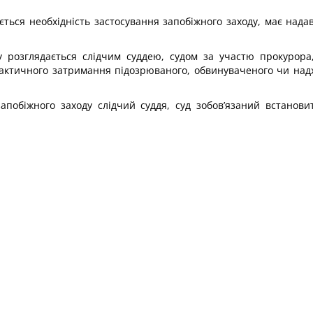
ується необхідність застосування запобіжного заходу, має над
у розглядається слідчим суддею, судом за участю прокурора,
ктичного затримання підозрюваного, обвинуваченого чи надх
апобіжного заходу слідчий суддя, суд зобов’язаний встанов