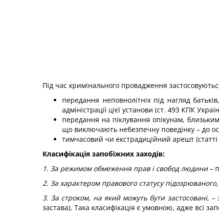
Під час кримінального провадження застосовуються
передання неповнолітніх під нагляд батьків,
адміністрації цієї установи (ст. 493 КПК Україн
передання на піклування опікунам, близьким
що виключають небезпечну поведінку – до осо
тимчасовий чи екстрадиційний арешт (статті 
Класифікація запобіжних заходів:
1. За режимом обмеження прав і свобод людини
– 
2. За характером правового статусу підозрюваного
3. За строком, на який можуть бути застосовані
, –
застава). Така класифікація є умовною, адже всі з