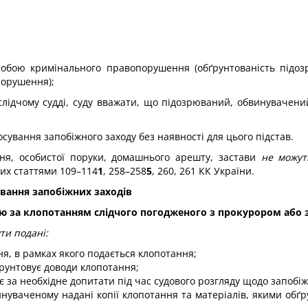
особою кримінального правопорушення (обґрунтованість підо
порушення);
 слідчому судді, суду вважати, що підозрюваний, обвинувачени
сування запобіжного заходу без наявності для цього підстав.
ання, особистої поруки, домашнього арешту, застави
не можут
их статтями 109–114
1
, 258–258
5
, 260, 261 КК України.
ування запобіжних заходів
ею за клопотанням слідчого погодженого з прокурором або 
ти подані:
я, в рамках якого подається клопотання;
ґрунтовує доводи клопотання;
ає за необхідне допитати під час судового розгляду щодо запобіж
нуваченому надані копії клопотання та матеріалів, якими обґр