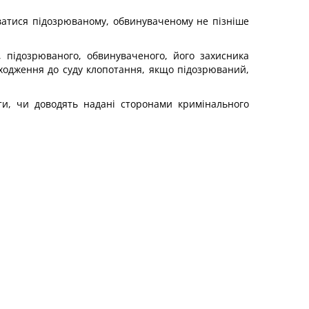
аватися підозрюваному, обвинуваченому не пізніше
 підозрюваного, обвинуваченого, його захисника
одження до суду клопотання, якщо підозрюваний,
ити, чи доводять надані сторонами кримінального