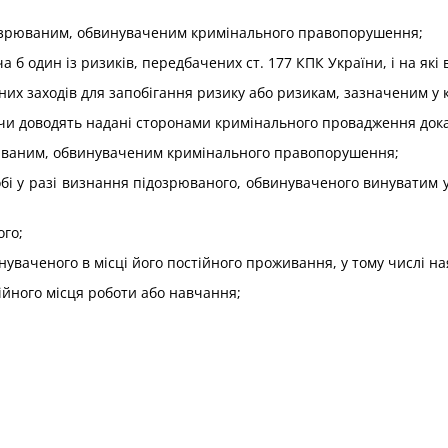
ідозрюваним, обвинуваченим кримінального правопорушення;
ча б один із ризиків, передбачених ст. 177 КПК України, і на які
жних заходів для запобігання ризику або ризикам, зазначеним у 
, чи доводять надані сторонами кримінального провадження до
рюваним, обвинуваченим кримінального правопорушення;
собі у разі визнання підозрюваного, обвинуваченого винуватим
ого;
инуваченого в місці його постійного проживання, у тому числі н
ійного місця роботи або навчання;