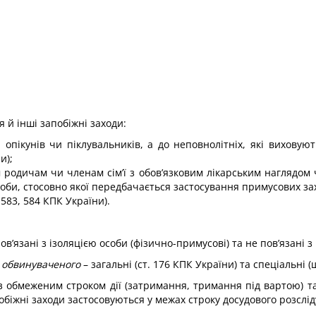
 й інші запобіжні заходи:
 опікунів чи піклувальників, а до неповнолітніх, які виховуют
и);
 родичам чи членам сім’ї з обов’язковим лікарським наглядом 
би, стосовно якої передбачається застосування примусових захо
583, 584 КПК України).
пов’язані з ізоляцією особи (фізично-примусові) та не пов’язані 
, обвинуваченого
– загальні (ст. 176 КПК України) та спеціальні (щ
 з обмеженим строком дії (затримання, тримання під вартою) та
апобіжні заходи застосовуються у межах строку досудового розсл