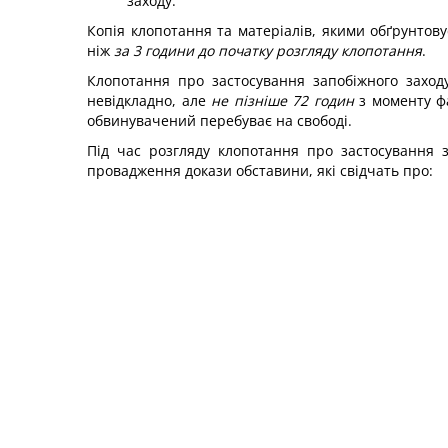
заходу.
Копія клопотання та матеріалів, якими обґрунтов
ніж
за 3 години до початку розгляду клопотання
.
Клопотання про застосування запобіжного заход
невідкладно, але
не пізніше 72 годин
з моменту фа
обвинувачений перебуває на свободі.
Під час розгляду клопотання про застосування з
провадження докази обставини, які свідчать про: