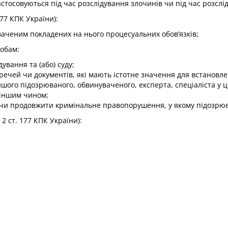
астосовуються під час розслідування злочинів чи під час розслі
177 КПК України):
аченим покладених на нього процесуальних обов’язків;
робам:
ування та (або) суду;
з речей чи документів, які мають істотне значення для встано
іншого підозрюваного, обвинуваченого, експерта, спеціаліста у
іншим чином;
и продовжити кримінальне правопорушення, у якому підозрюєт
 2 ст. 177 КПК України):