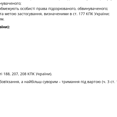
нуваченого;
обмежують особисті права підозрюваного, обвинуваченого;
а метою застосування, визначеними в ст. 177 КПК України;
им.
аїни):
і 188, 207, 208 КПК України).
ов’язання, а найбільш суворим – тримання під вартою (ч. 3 ст. 