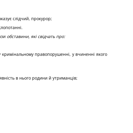
 вказує слідчий, прокурор;
клопотанні.
кази
обставини, які свідчать про:
 у кримінальному правопорушенні, у вчиненні якого
аявність в нього родини й утриманців;