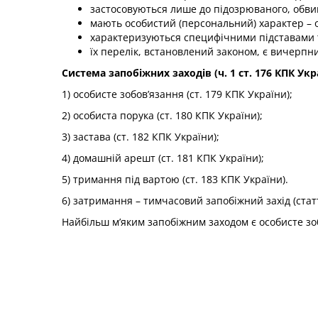
застосовуються лише до підозрюваного, обви
мають особистий (персональний) характер – 
характеризуються специфічними підставами т
їх перелік, встановлений законом, є вичерпн
Система запобіжних заходів (ч. 1 ст. 176 КПК Укр
1) особисте зобов’язання (ст. 179 КПК України);
2) особиста порука (ст. 180 КПК України);
3) застава (ст. 182 КПК України);
4) домашній арешт (ст. 181 КПК України);
5) тримання під вартою (ст. 183 КПК України).
6) затримання – тимчасовий запобіжний захід (статт
Найбільш м’яким запобіжним заходом є особисте зоб