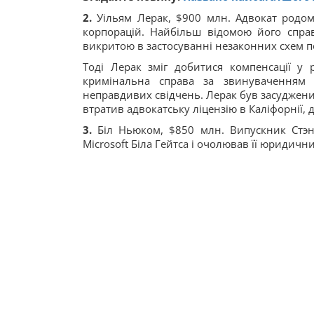
2.
Уільям Лерак, $900 млн. Адвокат родом
корпорацій. Найбільш відомою його справ
викритою в застосуванні незаконних схем п
Тоді Лерак зміг добитися компенсації у 
кримінальна справа за звинуваченням 
неправдивих свідчень. Лерак був засуджений 
втратив адвокатську ліцензію в Каліфорнії, 
3.
Біл Ньюком, $850 млн. Випускник Стэн
Microsoft Біла Гейтса і очолював її юридич