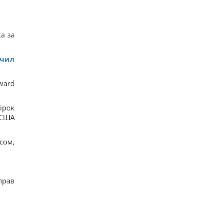
а за
учил
ward
ірок
 США
сом,
прав