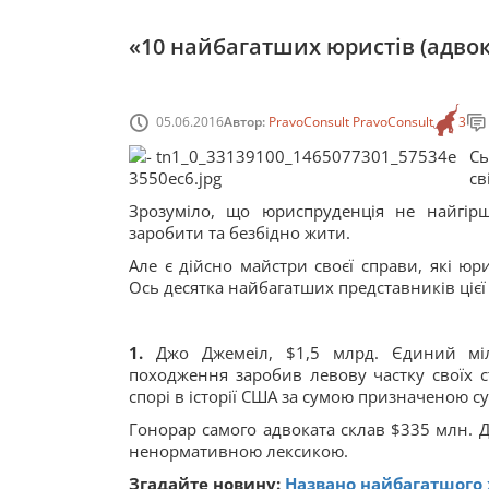
«10 найбагатших юристів (адвока
05.06.2016
Автор:
PravoConsult PravoConsult
3
Сь
св
Зрозуміло, що юриспруденція не найгір
заробити та безбідно жити.
Але є дійсно майстри своєї справи, які ю
Ось десятка найбагатших представників цієї 
1.
Джо Джемеіл, $1,5 млрд. Єдиний міл
походження заробив левову частку своїх ст
спорі в історії США за сумою призначеною с
Гонорар самого адвоката склав $335 млн. 
ненормативною лексикою.
Згадайте новину:
Названо найбагатшого 