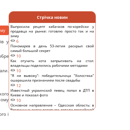
Стрічка новин
Выпросила рецепт кабачков по-корейски у
аму
продавца на рынке: готовлю просто так и на
зиму
6
ів у
Пономарев в день 53-летия раскрыл свой
самый большой секрет
обре
10
Как отучить кота запрыгивать на стол:
владельцы поделились рабочими методами
али.
10
"Я не вывожу": победительница "Холостяка"
ошарашила признанием после свадьбы
12
Известный украинский певец попал в ДТП в
кого
Киеве и показал фото
ному
10
Основное направление – Одесская область: в
Воздушных силах раскрыли детали российской
го і
атаки
11
Замораживаю ягоды так - зимой пахнут, как с
грядки, не превращаются в кашу: простой трюк