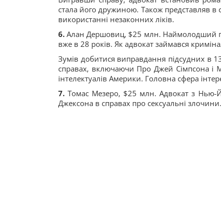
стала його дружиною. Також представляв в 
використанні незаконних ліків.
6.
Алан Дершовиц, $25 млн. Наймолодший пр
вже в 28 років. Як адвокат займався кримі
Зумів добитися виправдання підсудних в 13 
справах, включаючи Про Джей Сімпсона і М
інтелектуалів Америки. Головна сфера інтере
7.
Томас Мезеро, $25 млн. Адвокат з Нью-
Джексона в справах про сексуальні злочини