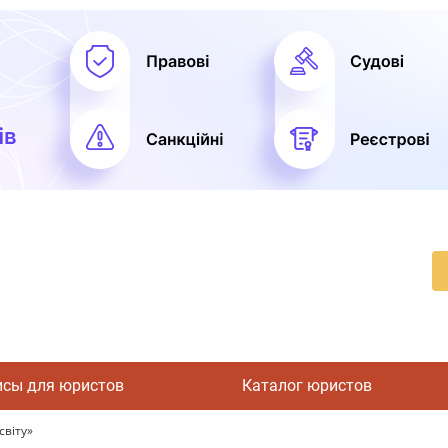
исы для юристов
Каталог юристов
світу»