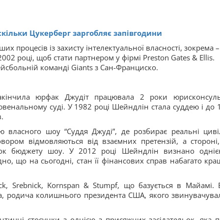
скільки Цукерберг заргобляє запівгодини
их процесів із захисту інтелектуальної власності, зокрема –
002 році, щоб стати партнером у фірмі Preston Gates & Ellis.
йсбольній команді Giants з Сан-Франциско.
кінчила юрфак Джудіт працювала 2 роки юрисконсул
ювенальному суді. У 1982 році Шейндлін стала суддею і до 
.
ю власного шоу “Суддя Джуді”, де розбирає реальні циві
овором відмовляються від взаємних претензій, а стороні
унок бюджету шоу. У 2012 році Шейндлін визнано одніє
о, що на сьогодні, стан її фінансових справ набагато кра
, Srebnick, Kornspan & Stumpf, що базується в Майамі. 
а, родича колишнього президента США, якого звинувачува
тичні стосунки з однією з присяжних засідательок, яка п