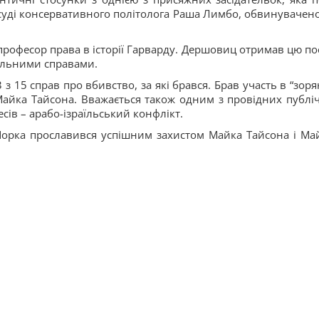
суді консервативного політолога Раша Лимбо, обвинувачено
офесор права в історії Гарварду. Дершовиц отримав цю по
нальними справами.
з 15 справ про вбивство, за які брався. Брав участь в “зоря
айка Тайсона. Вважається також одним з провідних публі
сів – арабо-ізраїльський конфлікт.
Йорка прославився успішним захистом Майка Тайсона і Ма
.