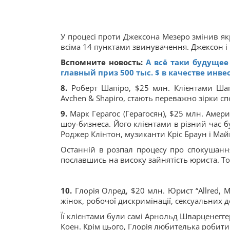
У процесі проти Джексона Мезеро змінив якр
всіма 14 пунктами звинувачення. Джексон і 
Вспомните новость:
А всё таки будущее
главный приз 500 тыс. $ в качестве инв
8.
Роберт Шапіро, $25 млн. Клієнтами Шапі
Avchen & Shapiro, стають переважно зірки сп
9.
Марк Герагос (Герагосян), $25 млн. Амер
шоу-бизнеса. Його клієнтами в різний час
Роджер Клінтон, музиканти Кріс Браун і Май
Останній в розпал процесу про спокушання
пославшись на високу зайнятість юриста. Т
10.
Глорія Олред, $20 млн. Юрист “Allred, M
жінок, робочої дискримінації, сексуальних 
Її клієнтами були самі Арнольд Шварценегг
Коен. Крім цього, Глорія любителька робити