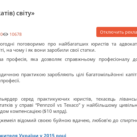
тів) світу»
Отключить рекл
0
10678
огодні поговоримо про найбагатших юристів та адвокат
іті, на чому і як вони заробили свої статки.
ша професія, яка дозволяє справжньому професіоналу д
ридичною практикою заробляють цілі багатомільйонні капіт
професії.
ьярдер серед практикуючих юристів, техасець лівансь
атків у справі “Pennzoil vs Texaco” у найбільшому цивіль
удом компенсацією ($10 млрд).
Джемеіл відомий своєю буйною вдачею, любов’ю до спиртно
жителя України у 2015 році