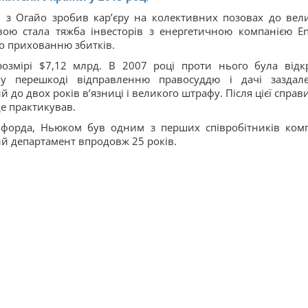
 з Огайо зробив кар’єру на колективних позовах до вел
ою стала тяжба інвесторів з енергетичною компанією En
о прихованню збитків.
розмірі $7,12 млрд. В 2007 році проти нього була відк
у перешкоді відправленню правосуддю і дачі заздале
до двох років в’язниці і великого штрафу. Після цієї справи
де практикував.
форда, Ньюком був одним з перших співробітників комп
ний департамент впродовж 25 років.