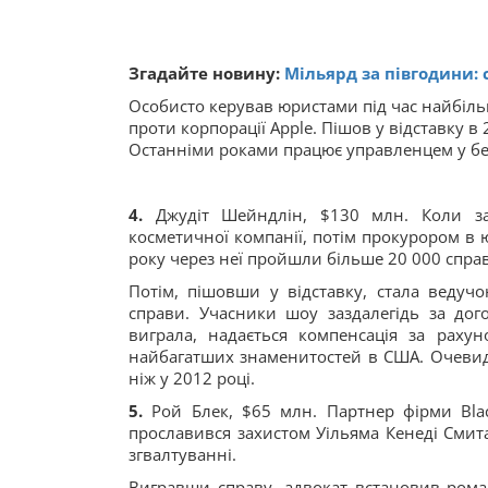
Згадайте новину:
Мільярд за півгодини: 
Особисто керував юристами під час найбільш
проти корпорації Apple. Пішов у відставку в 2
Останніми роками працює управленцем у бе
4.
Джудіт Шейндлін, $130 млн. Коли за
косметичної компанії, потім прокурором в 
року через неї пройшли більше 20 000 справ
Потім, пішовши у відставку, стала ведучо
справи. Учасники шоу заздалегідь за дог
виграла, надається компенсація за рах
найбагатших знаменитостей в США. Очевидн
ніж у 2012 році.
5.
Рой Блек, $65 млн. Партнер фірми Black
прославився захистом Уільяма Кенеді Смит
згвалтуванні.
Вигравши справу, адвокат встановив роман