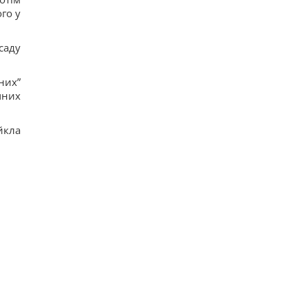
го у
саду
них”
чних
йкла