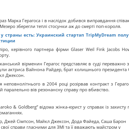
аз Марка Герагоса і в наслідок добився виправдання співак
Мезеро зберегли теплі стосунки аж до смерті поп-короля.
 у страны есть: Украинский стартап TripMyDream пол
естиции
ро, керівного партнера фірми Glaser Weil Fink Jacobs Ho
орту.
иканський вірменин Герагос представляє в суді переважно з
 були актриса Вайнона Райдер, брат колишнього президента
кл Джексон.
 неповнолітнього в 2004 році розірвав контракт з Гераго
ой паралельно вів резонансну справу про вбивство.
aroko & Goldberg” відома жінка-юрист у справах із захисту 
домаганнях.
ер, Джей Сімпсон, Майкл Джексон, Дода Файеда, Саша Барон
 свої справи гласними для ЗМІ та її вважають майстром у