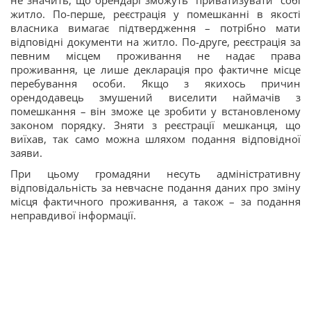
не значить, що орендарі зможуть “приватизувати” собі
житло. По-перше, реєстрація у помешканні в якості
власника вимагає підтвердження – потрібно мати
відповідні документи на житло. По-друге, реєстрація за
певним місцем проживання не надає права
проживання, це лише декларація про фактичне місце
перебування особи. Якщо з якихось причин
орендодавець змушений виселити наймачів з
помешкання – він зможе це зробити у встановленому
законом порядку. Зняти з реєстрації мешканця, що
виїхав, так само можна шляхом подання відповідної
заяви.
При цьому громадяни несуть адміністративну
відповідальність за невчасне подання даних про зміну
місця фактичного проживання, а також – за подання
неправдивої інформації.