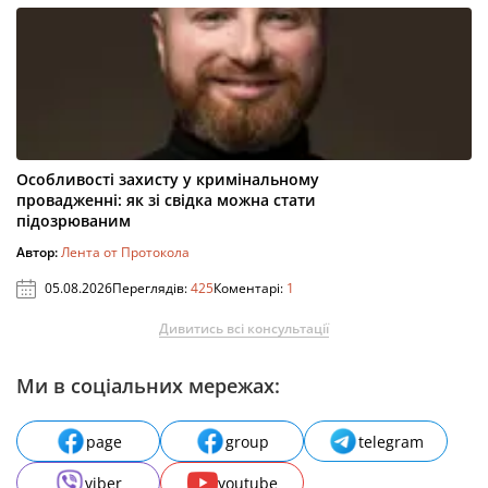
Особливості захисту у кримінальному
провадженні: як зі свідка можна стати
підозрюваним
Автор:
Лента от Протокола
05.08.2026
Переглядів:
425
Коментарі:
1
Дивитись всі консультації
Ми в соціальних мережах:
page
group
telegram
viber
youtube