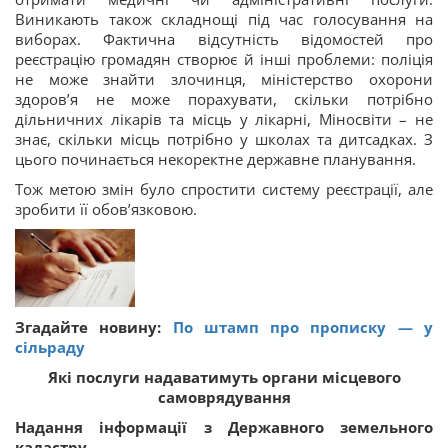
Виникають також складнощі під час голосування на
виборах. Фактична відсутність відомостей про
реєстрацію громадян створює й інші проблеми: поліція
не може знайти злочинця, міністерство охорони
здоров’я не може порахувати, скільки потрібно
дільничних лікарів та місць у лікарні, Міносвіти – не
знає, скільки місць потрібно у школах та дитсадках. З
цього починається некоректне державне планування.
Тож метою змін було спростити систему реєстрації, але
зробити її обов’язковою.
Згадайте новину:
По штамп про прописку — у
сільраду
Які послуги надаватимуть органи місцевого
самоврядування
Надання інформації з Державного земельного
кадастру.