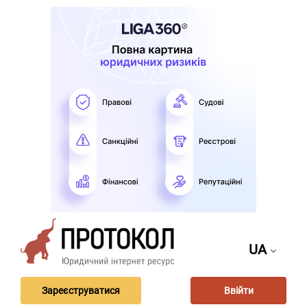
UA
Зареєструватися
Ввійти