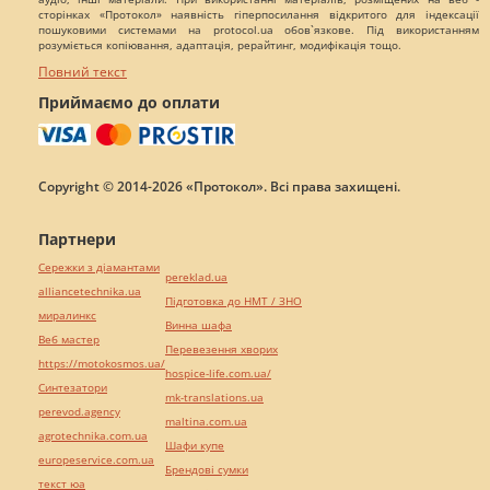
сторінках «Протокол» наявність гіперпосилання відкритого для індексації
пошуковими системами на protocol.ua обов`язкове. Під використанням
розуміється копіювання, адаптація, рерайтинг, модифікація тощо.
Повний текст
Приймаємо до оплати
Copyright © 2014-2026 «Протокол». Всі права захищені.
Партнери
Сережки з діамантами
pereklad.ua
alliancetechnika.ua
Підготовка до НМТ / ЗНО
миралинкс
Винна шафа
Веб мастер
Перевезення хворих
https://motokosmos.ua/
hospice-life.com.ua/
Синтезатори
mk-translations.ua
perevod.agency
maltina.com.ua
agrotechnika.com.ua
Шафи купе
europeservice.com.ua
Брендові сумки
текст юа