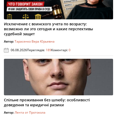
Исключение с воинского учета по возрасту:
возможно ли это сегодня и какие перспективы
судебной защит
Автор:
Тарасенко Вера Юрьевна
06.08.2026
Переглядів:
189
Коментарі:
0
Спільне проживання без шлюбу: особливості
доведення та юридичні ризики
Автор:
Лента от Протокола