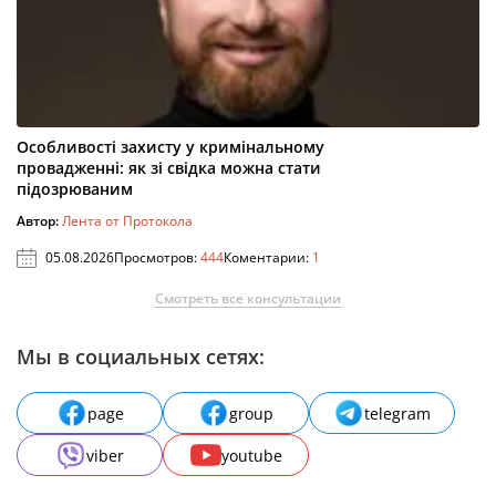
Особливості захисту у кримінальному
провадженні: як зі свідка можна стати
підозрюваним
Автор:
Лента от Протокола
05.08.2026
Просмотров:
444
Коментарии:
1
Смотреть все консультации
Мы в социальных сетях:
page
group
telegram
viber
youtube