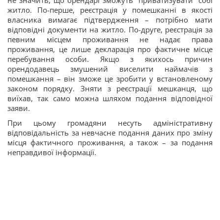
не значить, що орендарі зможуть “приватизувати” собі
житло. По-перше, реєстрація у помешканні в якості
власника вимагає підтвердження – потрібно мати
відповідні документи на житло. По-друге, реєстрація за
певним місцем проживання не надає права
проживання, це лише декларація про фактичне місце
перебування особи. Якщо з якихось причин
орендодавець змушений виселити наймачів з
помешкання – він зможе це зробити у встановленому
законом порядку. Зняти з реєстрації мешканця, що
виїхав, так само можна шляхом подання відповідної
заяви.
При цьому громадяни несуть адміністративну
відповідальність за невчасне подання даних про зміну
місця фактичного проживання, а також – за подання
неправдивої інформації.