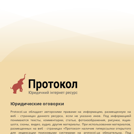
Юридические оговорки
Protocol.ua обладает авторскими правами на информацию, размещенную на
веб - страницах данного ресурса, если не указано иное. Под информацией
понимаются тексты, комментарии, статьи, фотоизображения, рисунки, ящик-
шота, сканы, видео, аудио, другие материалы. При использовании материалов,
размещенных на веб - страницах «Протокол» наличие гиперссылки открытого
для индексации поисковыми системами на protocol.ua обязательна. Под