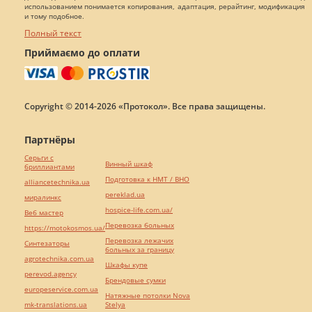
использованием понимается копирования, адаптация, рерайтинг, модификация
и тому подобное.
Полный текст
Приймаємо до оплати
Copyright © 2014-2026 «Протокол». Все права защищены.
Партнёры
Серьги с
Винный шкаф
бриллиантами
Подготовка к НМТ / ВНО
alliancetechnika.ua
pereklad.ua
миралинкс
hospice-life.com.ua/
Веб мастер
Перевозка больных
https://motokosmos.ua/
Перевозка лежачих
Синтезаторы
больных за границу
agrotechnika.com.ua
Шкафы купе
perevod.agency
Брендовые сумки
europeservice.com.ua
Натяжные потолки Nova
mk-translations.ua
Stelya