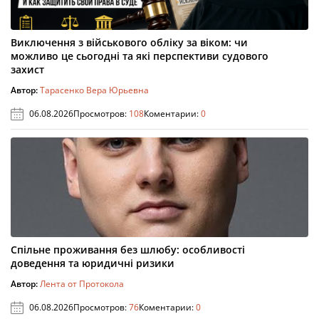
Виключення з військового обліку за віком: чи
можливо це сьогодні та які перспективи судового
захист
Автор:
Тарасенко Вера Юрьевна
06.08.2026
Просмотров:
108
Коментарии:
0
Спільне проживання без шлюбу: особливості
доведення та юридичні ризики
Автор:
Лента от Протокола
06.08.2026
Просмотров:
76
Коментарии:
0