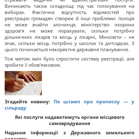
Виникають також складнощі під час голосування на
виборах. Фактична відсутність відомостей про
реєстрацію громадян створює й інші проблеми: поліція
не може знайти злочинця, міністерство охорони
здоров’я не може порахувати, скільки потрібно
дільничних лікарів та місць у лікарні, Міносвіти – не
знає, скільки місць потрібно у школах та дитсадках. З
цього починається некоректне державне планування.
Тож метою змін було спростити систему реєстрації, але
зробити її обов’язковою.
Згадайте новину:
По штамп про прописку — у
сільраду
Які послуги надаватимуть органи місцевого
самоврядування
Надання інформації з Державного земельного
кадастру.