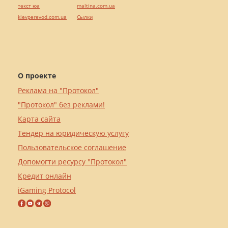
текст юа
maltina.com.ua
kievperevod.com.ua
Cылки
О проекте
Реклама на "Протокол"
"Протокол" без реклами!
Карта сайта
Тендер на юридическую услугу
Пользовательское соглашение
Допомогти ресурсу "Протокол"
Кредит онлайн
iGaming Protocol