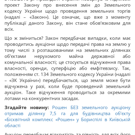
проект Закону про внесення змін до Земельного
кодексу України щодо проведення земельних торгів
(надалі – «Закон»). Це означає, що вже з моменту
публікації даного Закону, він стане обов’язковим для
всіх.
Що ж зміниться? Закон передбачає випадки, коли має
проводитись аукціони щодо передачі права на землю у
тому числі з розташованими на земельних ділянках
об’єктами нерухомого майна державної або
комунальної власності; це стосується відчуження права
власності, оренди, суперфіцію або емфітевзису. Так,
положенням ст. 134 Земельного кодексу України (надалі
– «ЗК України») передбачається, що земля може бути
відчужена у разі, коли буде проведений земельний
аукціон. Таке відчуження проводиться за окремими
лотами на конкурентних засадах.
Згадайте новину:
Рошен БЕЗ земельного аукціону
отримав ділянку 7,5 га для будівництва об’єкту
«Бісквітний комплекс «Рошен» у Бориспілі в Київській
області
Аукціон передбачає відкритість та рівність для всіх його