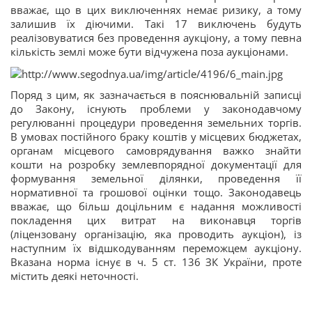
вважає, що в цих виключеннях немає ризику, а тому
залишив їх діючими. Такі 17 виключень будуть
реалізовуватися без проведення аукціону, а тому певна
кількість землі може бути відчужена поза аукціонами.
Поряд з цим, як зазначається в пояснювальній записці
до Закону, існують проблеми у законодавчому
регулюванні процедури проведення земельних торгів.
В умовах постійного браку коштів у місцевих бюджетах,
органам місцевого самоврядування важко знайти
кошти на розробку землевпорядної документації для
формування земельної ділянки, проведення її
нормативної та грошової оцінки тощо. Законодавець
вважає, що більш доцільним є надання можливості
покладення цих витрат на виконавця торгів
(ліцензовану організацію, яка проводить аукціон), із
наступним їх відшкодуванням переможцем аукціону.
Вказана норма існує в ч. 5 ст. 136 ЗК України, проте
містить деякі неточності.