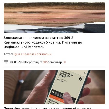
Зловживання впливом за статтею 369-2
Кримінального кодексу України. Питання до
національної імплемен
Автор:
Буняк Валерій Сергійович
04.08.2026
Переглядів:
605
Коментарі:
0
Переоформлення відстрочки за іншою підставою: