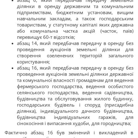
абзац 6, який передбачав передачу земельної
ділянки в оренду державним та комунальним
підприємствам, бюджетним установам, вищим
навчальним закладам, а також господарським
товариствам, у статутному капіталі яких державна
або комунальна частка акцій (часток, паїв)
перевищує 60-т відсотків;
абзац 14, який передбачав передачу в оренду без
проведення аукціонів земельні ділянки для
створення озеленених територій загального
користування;
абзац 16, який передбачав передачу в оренду без
проведення аукціонів земельні ділянки державної
та комунальної власності громадянам для ведення
фермерського господарства, ведення особистого
селянського господарства, ведення садівництва,
будівництва та обслуговування жилого будинку,
господарських будівель і споруд (присадибна
ділянка), індивідуального дачного будівництва,
будівництва індивідуальних гаражів, для
сінокосіння і випасання худоби, для городництва;
Фактично абзац 16 був змінений і викладений в