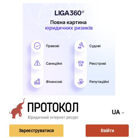
UA
Зареєструватися
Ввійти