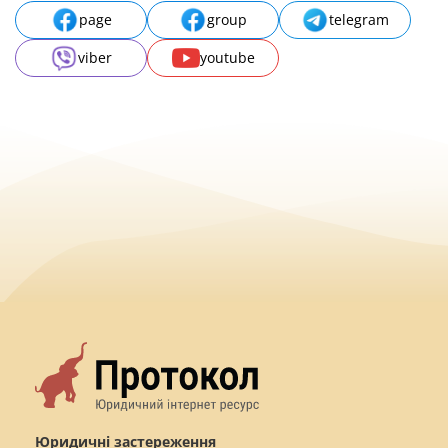
page
group
telegram
viber
youtube
Юридичні застереження