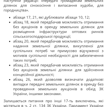
наступній редакції: «передачі громадянам земельних
ділянок для сінокосіння і випасання худоби, для
городництва».
абзаци 17, 21, які дублювали абзаци 10, 12;
абзац 18, який передбачав можливість отримання
без аукціонів в оренду земельних ділянок для
розміщення інфраструктури оптових ринків
сільськогосподарської продукції;
абзац 20, який передбачав можливість отримання
надання земельної ділянки, викупленої для
суспільних потреб чи примусово відчуженої з
мотивів суспільної необхідності для забезпечення
таких потреб;
абзац 23, який передбачав можливість отримання
без аукціонів земельні ділянки для здійснення
концесійної діяльності;
абзац 26, який дозволяв визначати додаткові
випадки передачі земельних ділянок в оренду без
проведення земельних аукціонів в обхід ЗК
України, іншими законами.
Залишається питання про інші 17-ть виключень, які
містяться в ч. 2 ст. 134 ЗК України. Парламент України