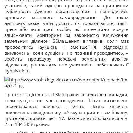
учасників; такий аукціон проводиться за принципом
публічності. Аукціон організовується і проводитись
органами місцевого самоврядування. До таких
аукціонів може мати доступ, як громадськість, так і
преса або інші треті особи, які потенційно можуть
здійснювати моніторинг за законністю відчуження
земельних ділянок. Збільшення випадків, коли має
проводитись аукціон, і зменшення, відповідно,
виключень, коли аукціони не повинні проводитись, –
зробить процедуру передачі земельних ділянок
відкритою, рівною для всіх учасників і забезпечить її
публічність.
Проте, ч. 2 цієї ж статті ЗК України передбачені випадки,
коли аукціон не має проводитись. Таких виключень
передбачалось близько – 25-ть. Певна кількість
виключень ліквідована у зв’язку із прийняттям Закону,
проте залишились ще – 17. Законом виключаються в ч.
2 ст. 134 ЗК України: