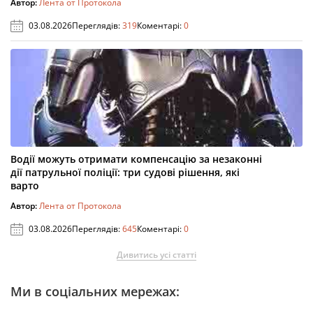
Автор:
Лента от Протокола
03.08.2026
Переглядів:
319
Коментарі:
0
Водії можуть отримати компенсацію за незаконні
дії патрульної поліції: три судові рішення, які
варто
Автор:
Лента от Протокола
03.08.2026
Переглядів:
645
Коментарі:
0
Дивитись усі статті
Ми в соціальних мережах: