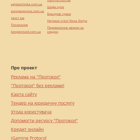
agrotechnika.com.ua
Шафи купе
europeservice.com.ua
Брендові сумки
текст юа
Натяжні стелі Nova Stelya
Посилання
Перевезення хворих за
kievperevod.com.ua
кордон
Про проект
Реклама на "Протокол"
"Протокол" без реклами!
Карта сайту
Тендер на юридичну послугу
Угода користувача
Допомогти ресурсу "Протокол"
Кредит онлайн
iGaming Protocol