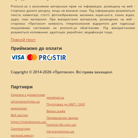
Protocol.ua є власником авторських прав на інформацію, розміщену на веб -
сторінках даного ресурсу, якщо не вказано інше. Під інформацією розуміються
тексти, коментарі, статті, фотозображення, малюнки, ящик-шота, скани, відео,
аудіо, інші матеріали. При використанні матеріалів, розміщених на веб -
сторінках «Протокол» наявність гіперпосилання відкритого для індексації
пошуковими системами на protocol.ua обов`язкове. Під використанням
розуміється копіювання, адаптація, рерайтинг, модифікація тощо.
Повний текст
Приймаємо до оплати
Copyright © 2014-2026 «Протокол». Всі права захищені.
Партнери
Сережки з діамантами
pereklad.ua
alliancetechnika.ua
Підготовка до НМТ / ЗНО
миралинкс
Винна шафа
Веб мастер
Перевезення хворих
https://motokosmos.ua/
hospice-life.com.ua/
Синтезатори
mk-translations.ua
perevod.agency
maltina.com.ua