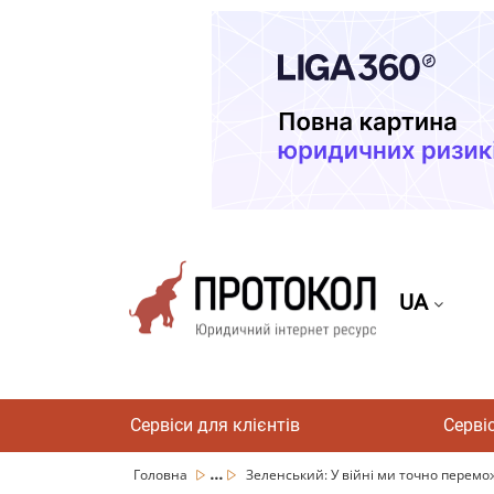
UA
Сервіси для клієнтів
Серві
...
Головна
Зеленський: У війні ми точно переможе