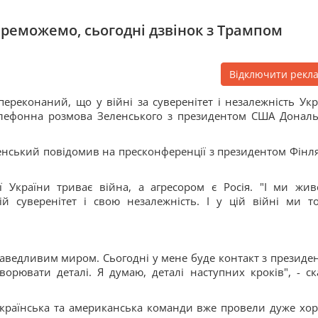
ереможемо, сьогодні дзвінок з Трампом
Відключити рекл
реконаний, що у війні за суверенітет і незалежність Укр
телефонна розмова Зеленського з президентом США Донал
енський повідомив на пресконференції з президентом Фінля
ї України триває війна, а агресором є Росія. "І ми жив
й суверенітет і свою незалежність. І у цій війні ми т
раведливим миром. Сьогодні у мене буде контакт з президе
рювати деталі. Я думаю, деталі наступних кроків", - ск
українська та американська команди вже провели дуже хо