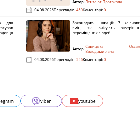
Автор:
Лента от Протокола
04.08.2026
Переглядів:
450
Коментарі:
0
а для
Законодавчі новації: 7 ключов
касував
змін, які очікують внутрішн
адовця
переміщених людей
Савицька Оксан
Автор:
Володимирівна
04.08.2026
Переглядів:
526
Коментарі:
0
legram
viber
youtube