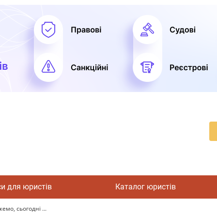
си для юристів
Каталог юристів
мо, сьогодні ...