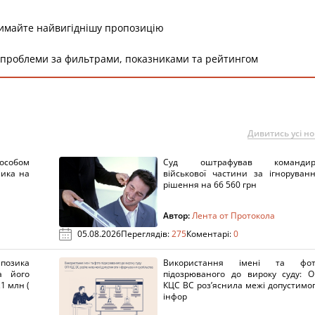
римайте найвигіднішу пропозицію
 проблеми за фильтрами, показниками та рейтингом
Дивитись усі н
пособом
Суд оштрафував командир
ника на
військової частини за ігноруван
рішення на 66 560 грн
Автор:
Лента от Протокола
05.08.2026
Переглядів:
275
Коментарі:
0
озика
Використання імені та фот
а його
підозрюваного до вироку суду: 
1 млн (
КЦС ВС роз’яснила межі допустимо
інфор