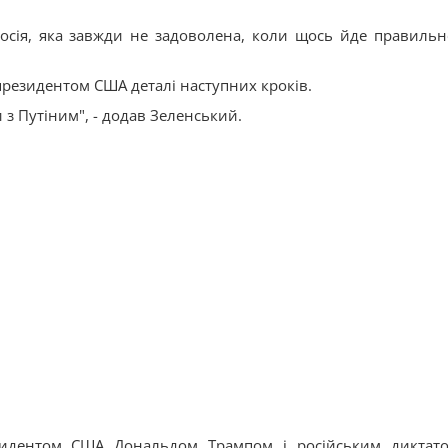
сія, яка завжди не задоволена, коли щось йде правильно
президентом США деталі наступних кроків.
 з Путіним", - додав Зеленський.
зидентом США Дональдом Трампом і російським диктат