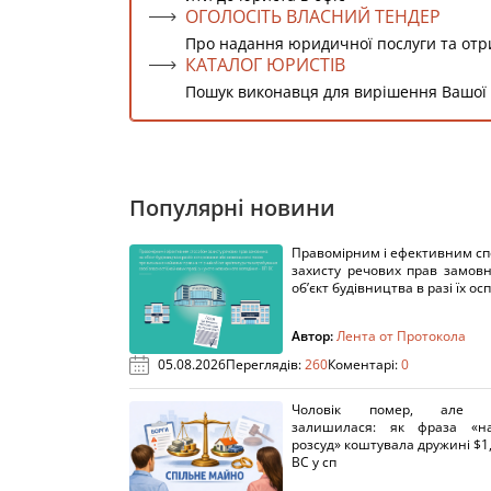
ОГОЛОСІТЬ ВЛАСНИЙ ТЕНДЕР
Про надання юридичної послуги та от
КАТАЛОГ ЮРИСТІВ
Пошук виконавця для вирішення Вашої
Популярні новини
Правомірним і ефективним с
захисту речових прав замов
об’єкт будівництва в разі їх осп
Автор:
Лента от Протокола
05.08.2026
Переглядів:
260
Коментарі:
0
Чоловік помер, але п
залишилася: як фраза «н
розсуд» коштувала дружині $1,
ВС у сп