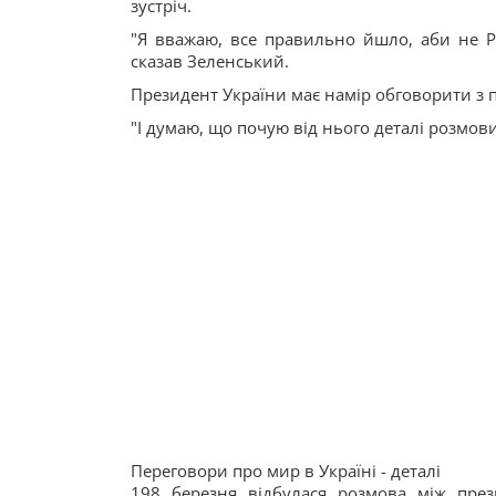
зустріч.
"Я вважаю, все правильно йшло, аби не Ро
сказав Зеленський.
Президент України має намір обговорити з 
"І думаю, що почую від нього деталі розмови
Переговори про мир в Україні - деталі
198 березня відбулася розмова між пре