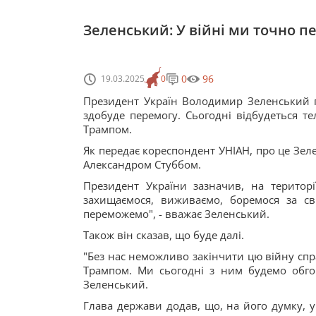
Зеленський: У війні ми точно п
0
96
19.03.2025
0
Президент Україн Володимир Зеленський пе
здобуде перемогу. Сьогодні відбудеться 
Трампом.
Як передає кореспондент УНІАН, про це Зел
Александром Стуббом.
Президент України зазначив, на територі
захищаємося, виживаємо, боремося за сві
переможемо", - вважає Зеленський.
Також він сказав, що буде далі.
"Без нас неможливо закінчити цю війну сп
Трампом. Ми сьогодні з ним будемо обгово
Зеленський.
Глава держави додав, що, на його думку, 