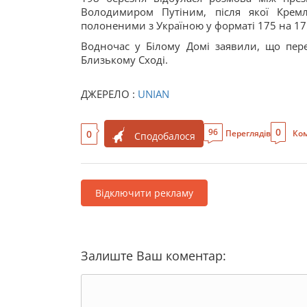
Володимиром Путіним, після якої Крем
полоненими з Україною у форматі 175 на 175
Водночас у Білому Домі заявили, що пер
Близькому Сході.
ДЖЕРЕЛО :
UNIAN
0
96
0
Переглядів
Ком
Сподобалося
Відключити рекламу
Залиште Ваш коментар: