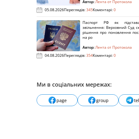
Автор:
Лента от Протокола
05.08.2026
Переглядів:
345
Коментарі:
0
Паспорт РФ як підстав
звільнення: Верховний Суд с
рішення про поновлення пос
на ро
Автор:
Лента от Протокола
04.08.2026
Переглядів:
354
Коментарі:
0
Ми в соціальних мережах:
page
group
te