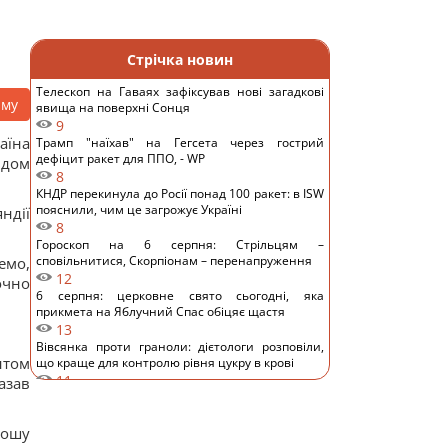
Стрічка новин
Телескоп на Гаваях зафіксував нові загадкові
аму
явища на поверхні Сонця
9
аїна
Трамп "наїхав" на Гегсета через гострий
дефіцит ракет для ППО, - WP
ьдом
8
КНДР перекинула до Росії понад 100 ракет: в ISW
пояснили, чим це загрожує Україні
ндії
8
Гороскоп на 6 серпня: Стрільцям –
сповільнитися, Скорпіонам – перенапруження
емо,
12
очно
6 серпня: церковне свято сьогодні, яка
прикмета на Яблучний Спас обіцяє щастя
13
Вівсянка проти граноли: дієтологи розповіли,
нтом
що краще для контролю рівня цукру в крові
11
азав
Чи можна заварювати чайний пакетик двічі:
відповідь експертів
12
рошу