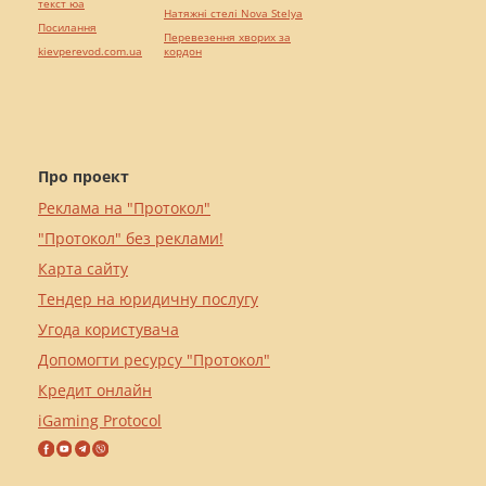
текст юа
Натяжні стелі Nova Stelya
Посилання
Перевезення хворих за
kievperevod.com.ua
кордон
Про проект
Реклама на "Протокол"
"Протокол" без реклами!
Карта сайту
Тендер на юридичну послугу
Угода користувача
Допомогти ресурсу "Протокол"
Кредит онлайн
iGaming Protocol