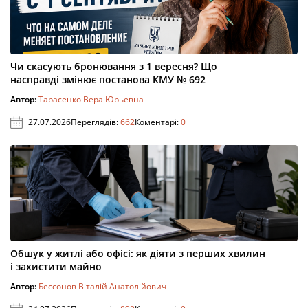
Чи скасують бронювання з 1 вересня? Що
насправді змінює постанова КМУ № 692
Автор:
Тарасенко Вера Юрьевна
27.07.2026
Переглядів:
662
Коментарі:
0
Обшук у житлі або офісі: як діяти з перших хвилин
і захистити майно
Автор:
Бессонов Віталій Анатолійович