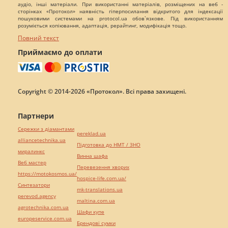
аудіо, інші матеріали. При використанні матеріалів, розміщених на веб -
сторінках «Протокол» наявність гіперпосилання відкритого для індексації
пошуковими системами на protocol.ua обов`язкове. Під використанням
розуміється копіювання, адаптація, рерайтинг, модифікація тощо.
Повний текст
Приймаємо до оплати
Copyright © 2014-2026 «Протокол». Всі права захищені.
Партнери
Сережки з діамантами
pereklad.ua
alliancetechnika.ua
Підготовка до НМТ / ЗНО
миралинкс
Винна шафа
Веб мастер
Перевезення хворих
https://motokosmos.ua/
hospice-life.com.ua/
Синтезатори
mk-translations.ua
perevod.agency
maltina.com.ua
agrotechnika.com.ua
Шафи купе
europeservice.com.ua
Брендові сумки