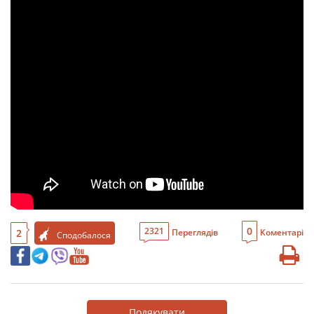
0
2321
2
Переглядів
Коментарі
Сподобалося
Подякувати