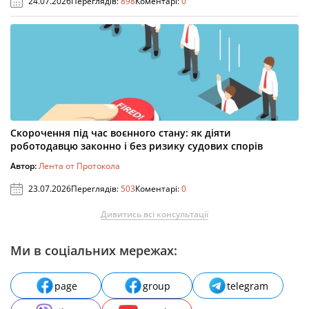
24.07.2026
Переглядів:
898
Коментарі:
0
Скорочення під час воєнного стану: як діяти
роботодавцю законно і без ризику судових спорів
Автор:
Лента от Протокола
23.07.2026
Переглядів:
503
Коментарі:
0
Дивитись всі консультації
Ми в соціальних мережах:
page
group
telegram