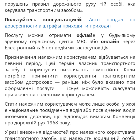
порушень правил дорожнього руху тій особі, яка
керувала транспортним засобом».
Пользуйтесь консультацией:
Авто продал по
доверенности а штрафы приходят и приходят
Послугу можна отримати
офлайн
у будь-якому
зручному сервісному центрі МВС або
онлайн
через
Електронний кабінет водія чи застосунок Дія.
Призначення належним користувачем відбувається на
певний період. Цей термін власник транспортного
засобу і користувач визначають самостійно. Коли
потрібно припинити користування транспортним
засобом достроково — раніше, ніж було вказано при
оформленні послуги — існує можливість скасувати
призначення належним користувачем.
Стати належним користувачем може лише особа, у якої
є національне посвідчення водія або посвідчення водія
іноземної держави, що відповідає вимогам Конвенції
про дорожній рух 1968 року.
У разі внесення відомостей про належного користувача
транспортного засобу, що належить юридичній особі,