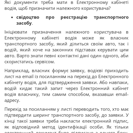
Які документи треба мати в Електронному кабінеті
водія, щоб призначити належного користувача?
свідоцтво про реєстрацію транспортного
засобу
.
Ініціювати призначення належного користувача в
Електронному кабінеті водія може як власник
транспортного засобу, який ділиться своїм авто, так і
водій, який хоче на законних підставах керувати цим
авто. Варто знати певні контактні дані один одного, аби
скористатись сервісом.
Наприклад, власник формує заявку, водієві приходить
лист на email із посиланням на перехід до Електронного
кабінету водія, для підтвердження заявки. Або навпаки,
водій кидає такий запит через Електронний кабінет
водія власнику, тим самим способом, вказавши email-
адресу.
Перехід за посиланням у листі переводить того, хто має
підтвердити шеринг транспортного засобу, до заявки. У
кінці такої заявки треба накласти електронний підпис,
як відповідний метод ідентифікації особи. Як тільки
електронний документ було підписано з одного боку,