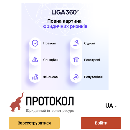
UA
Зареєструватися
Ввійти