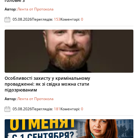
головні з
Автор:
Лента от Протокола
05.08.2026
Переглядів:
153
Коментарі:
0
Особливості захисту у кримінальному
провадженні: як зі свідка можна стати
підозрюваним
Автор:
Лента от Протокола
05.08.2026
Переглядів:
181
Коментарі:
0