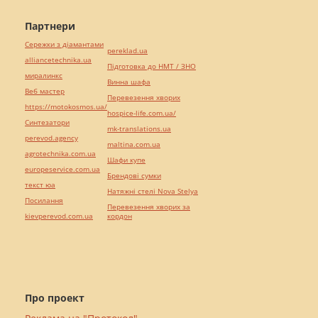
Партнери
Сережки з діамантами
pereklad.ua
alliancetechnika.ua
Підготовка до НМТ / ЗНО
миралинкс
Винна шафа
Веб мастер
Перевезення хворих
https://motokosmos.ua/
hospice-life.com.ua/
Синтезатори
mk-translations.ua
perevod.agency
maltina.com.ua
agrotechnika.com.ua
Шафи купе
europeservice.com.ua
Брендові сумки
текст юа
Натяжні стелі Nova Stelya
Посилання
Перевезення хворих за
kievperevod.com.ua
кордон
Про проект