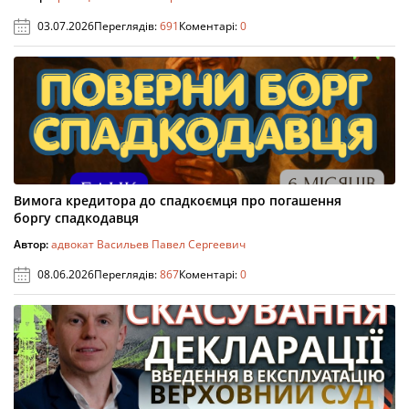
03.07.2026
Переглядів:
691
Коментарі:
0
Вимога кредитора до спадкоємця про погашення
боргу спадкодавця
Автор:
адвокат Васильев Павел Сергеевич
08.06.2026
Переглядів:
867
Коментарі:
0