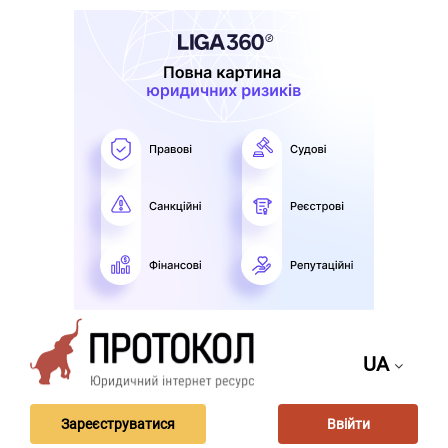
UA
Зареєструватися
Ввійти