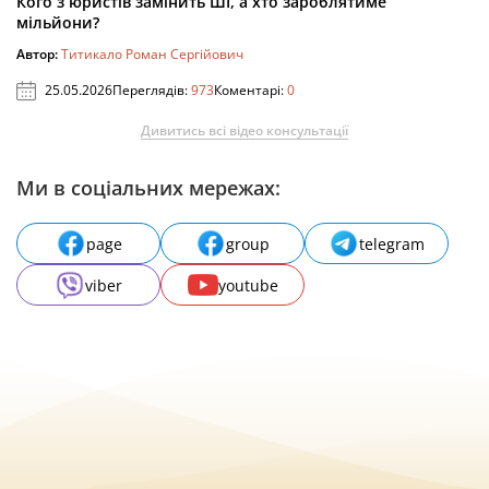
Кого з юристів замінить ШІ, а хто зароблятиме
мільйони?
Автор:
Титикало Роман Сергійович
25.05.2026
Переглядів:
973
Коментарі:
0
Дивитись всі відео консультації
Ми в соціальних мережах:
page
group
telegram
viber
youtube