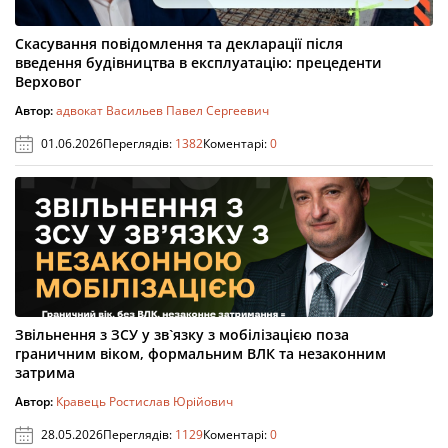
Скасування повідомлення та декларації після
введення будівництва в експлуатацію: прецеденти
Верховог
Автор:
адвокат Васильев Павел Сергеевич
01.06.2026
Переглядів:
1382
Коментарі:
0
Звільнення з ЗСУ у зв`язку з мобілізацією поза
граничним віком, формальним ВЛК та незаконним
затрима
Автор:
Кравець Ростислав Юрійович
28.05.2026
Переглядів:
1129
Коментарі:
0