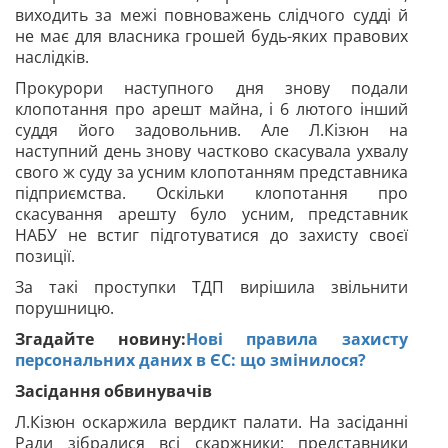
виходить за межі повноважень слідчого судді й
не має для власника грошей будь-яких правових
наслідків.
Прокурори наступного дня знову подали
клопотання про арешт майна, і 6 лютого інший
суддя його задовольнив. Але Л.Кізюн на
наступний день знову частково скасувала ухвалу
свого ж суду за усним клопотанням представника
підприємства. Оскільки клопотання про
скасування арешту було усним, представник
НАБУ не встиг підготуватися до захисту своєї
позиції.
За такі проступки ТДП вирішила звільнити
порушницю.
Згадайте новину:
Нові правила захисту
персональних даних в ЄС: що змінилося?
Засідання обвинувачів
Л.Кізюн оскаржила вердикт палати. На засіданні
Ради зібралися всі скаржники: представники