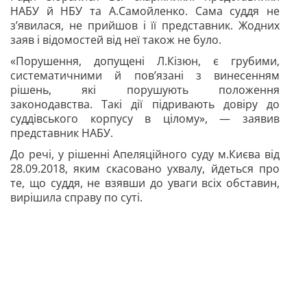
НАБУ й НБУ та А.Самойленко. Сама суддя не
з’явилася, не прийшов і її
представник. Жодних
заяв і відомостей від неї також не було.
«Порушення, допущені Л.Кізюн, є грубими,
систематичними й пов’язані з винесенням
рішень, які порушують положення
законодавства. Такі дії підривають довіру до
суддівського корпусу в цілому», — заявив
представник НАБУ.
До речі, у рішенні Апеляційного суду м.Києва від
28.09.2018, яким скасовано ухвалу, йдеться про
те, що суддя, не взявши до уваги всіх обставин,
вирішила справу по суті.