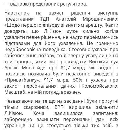
— відповів представник регулятора.
Наостанок на захист рішення виступив
представник ТДП Анатолій Мірошниченко:
«Щодо першого епізоду зі зняттям арешту. Факти
доводять, що Л.Кізюн дуже сильно хотіла
ухвалити певне рішення, не надто переймаючись
підставами для його ухвалення. Це гранично
недобросовісна поведінка. Стосовно ухвали про
забезпечення позову, то я зверну увагу лише на
той процес, який має розглядати Високий суд
Англії. Мова йде про $1,7 млрд, які згідно з
позицією позивача були незаконно виведені з
«Приватбанку». $1,7 млрд, 50% і ухвала про
захист персональних даних І.Коломойського.
Масштаб, на мій погляд, вражає».
Незважаючи на те що на засіданні були присутні
тільки скаржники, ВРП вирішила звільнити
Л.Кізюн. Хоча залишилося запитання:
заборонено захищати персональні дані всіх
українців чи це стосується тільки тих осіб, з