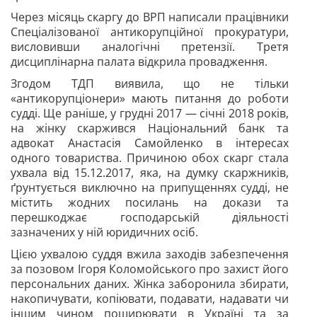
Через місяць скаргу до ВРП написали працівники
Спеціалізованої антикорупційної прокуратури,
висловивши аналогічні
претензії. Третя
дисциплінарна палата відкрила провадження.
Згодом ТДП виявила, що не тільки
«антикорупціонери» мають питання до роботи
судді. Ще раніше, у грудні 2017 — січні 2018 років,
на жінку скаржився Національний банк та
адвокат Анастасія Самойленко в інтересах
одного товариства. Причиною обох скарг стала
ухвала від 15.12.2017, яка, на думку скаржників,
ґрунтується виключно на припущеннях судді, не
містить жодних посилань на докази та
перешкоджає господарській діяльності
зазначених у ній юридичних осіб.
Цією ухвалою суддя вжила заходів забезпечення
за позовом Ігоря Коломойського про захист його
персональних даних. Жінка заборонила збирати,
накопичувати, копіювати, подавати, надавати чи
іншим чином поширювати в Україні та за