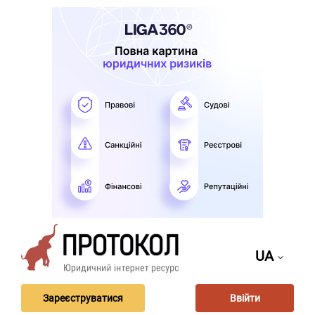
UA
Зареєструватися
Ввійти