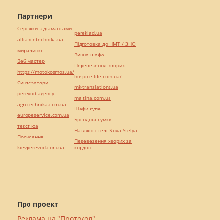
Партнери
Сережки з діамантами
pereklad.ua
alliancetechnika.ua
Підготовка до НМТ / ЗНО
миралинкс
Винна шафа
Веб мастер
Перевезення хворих
https://motokosmos.ua/
hospice-life.com.ua/
Синтезатори
mk-translations.ua
perevod.agency
maltina.com.ua
agrotechnika.com.ua
Шафи купе
europeservice.com.ua
Брендові сумки
текст юа
Натяжні стелі Nova Stelya
Посилання
Перевезення хворих за
kievperevod.com.ua
кордон
Про проект
Реклама на "Протокол"