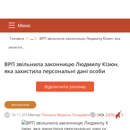
Меню
...
Головна
ВРП звільнила законницю Людмилу Кізюн, яка
захисти...
ВРП звільнила законницю Людмилу Кізюн,
яка захистила персональні дані особи
Відключити рекламу
эксклюзив
0
2476
30.11.2018
Автор:
Понзель Марина Генадіївна
3