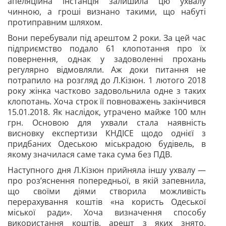
апеляційна інстанція залишила цю ухвалу
чинною, а гроші визнано такими, що набуті
протиправним шляхом.
Вони перебували під арештом 2 роки. За цей час
підприємство подало 61 клопотання про їх
повернення, однак у задоволенні прохань
регулярно відмовляли. Аж доки питання не
потрапило на розгляд до Л.Кізюн. 1 лютого 2018
року жінка частково задовольнила одне з таких
клопотань. Хоча строк її повноважень закінчився
15.01.2018. Як наслідок, утрачено майже 100 млн
грн. Основою для ухвали стала наявність
висновку експертизи КНДІСЕ щодо однієї з
придбаних Одеською міськрадою будівель, в
якому значилася саме
така сума без ПДВ.
Наступного дня Л.Кізюн прийняла іншу ухвалу —
про роз’яснення попередньої, в якій запевнила,
що своїми діями створила можливість
перерахування коштів «на користь Одеської
міської ради». Хоча визначення способу
використання коштів, арешт з яких знято,