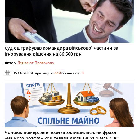
Суд оштрафував командира військової частини за
ігнорування рішення на 66 560 грн
Автор:
Лента от Протокола
05.08.2026
Переглядів:
449
Коментарі:
0
Чоловік помер, але позика залишилася: як фраза
«на його розсуд» коштувала дружині $1,1 млн ( ВС