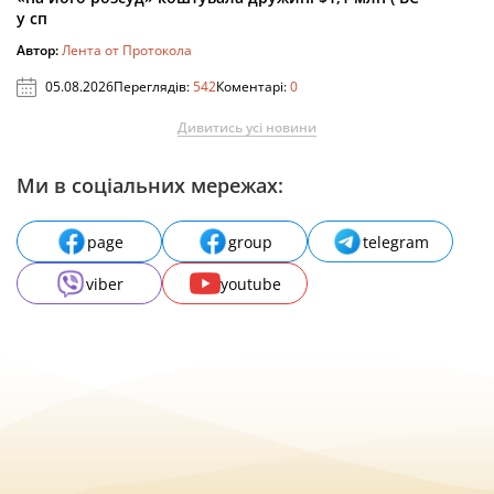
у сп
Автор:
Лента от Протокола
05.08.2026
Переглядів:
542
Коментарі:
0
Дивитись усі новини
Ми в соціальних мережах:
page
group
telegram
viber
youtube