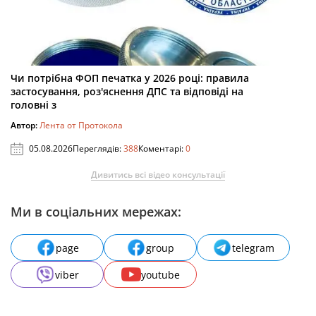
Чи потрібна ФОП печатка у 2026 році: правила
застосування, роз'яснення ДПС та відповіді на
головні з
Автор:
Лента от Протокола
05.08.2026
Переглядів:
388
Коментарі:
0
Дивитись всі відео консультації
Ми в соціальних мережах:
page
group
telegram
viber
youtube