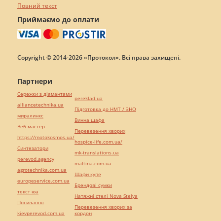
Повний текст
Приймаємо до оплати
Copyright © 2014-2026 «Протокол». Всі права захищені.
Партнери
Сережки з діамантами
pereklad.ua
alliancetechnika.ua
Підготовка до НМТ / ЗНО
миралинкс
Винна шафа
Веб мастер
Перевезення хворих
https://motokosmos.ua/
hospice-life.com.ua/
Синтезатори
mk-translations.ua
perevod.agency
maltina.com.ua
agrotechnika.com.ua
Шафи купе
europeservice.com.ua
Брендові сумки
текст юа
Натяжні стелі Nova Stelya
Посилання
Перевезення хворих за
kievperevod.com.ua
кордон