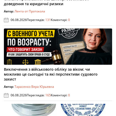
доведення та юридичні ризики
Автор:
Лента от Протокола
06.08.2026
Переглядів:
131
Коментарі:
0
Виключення з військового обліку за віком: чи
можливо це сьогодні та які перспективи судового
захист
Автор:
Тарасенко Вера Юрьевна
06.08.2026
Переглядів:
165
Коментарі:
0