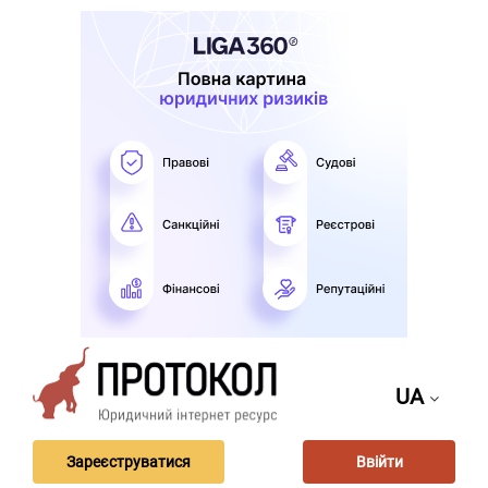
UA
Зареєструватися
Ввійти