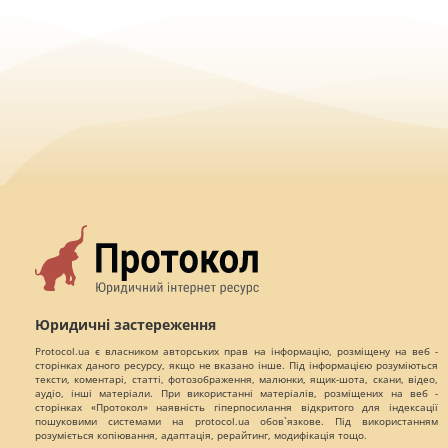
Юридичні застереження
Protocol.ua є власником авторських прав на інформацію, розміщену на веб -
сторінках даного ресурсу, якщо не вказано інше. Під інформацією розуміються
тексти, коментарі, статті, фотозображення, малюнки, ящик-шота, скани, відео,
аудіо, інші матеріали. При використанні матеріалів, розміщених на веб -
сторінках «Протокол» наявність гіперпосилання відкритого для індексації
пошуковими системами на protocol.ua обов`язкове. Під використанням
розуміється копіювання, адаптація, рерайтинг, модифікація тощо.