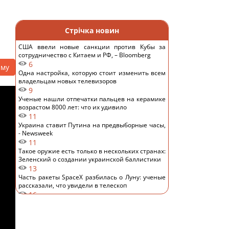
Стрічка новин
США ввели новые санкции против Кубы за
сотрудничество с Китаем и РФ, – Bloomberg
6
аму
Одна настройка, которую стоит изменить всем
владельцам новых телевизоров
9
Ученые нашли отпечатки пальцев на керамике
возрастом 8000 лет: что их удивило
11
Украина ставит Путина на предвыборные часы,
- Newsweek
11
Такое оружие есть только в нескольких странах:
Зеленский о создании украинской баллистики
13
Часть ракеты SpaceX разбилась о Луну: ученые
рассказали, что увидели в телескоп
16
Никитюк с годовалым сыном укатила на отдых в
горы и нарвалась на хейт
14