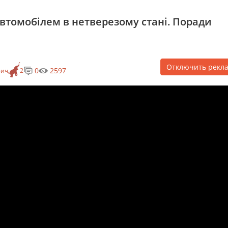
автомобілем в нетверезому стані. Поради
Отключить рекл
0
2597
вич
2