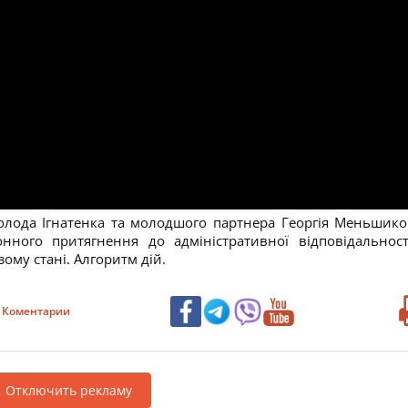
олода Ігнатенка та молодшого партнера Георгія Меньшико
ного притягнення до адміністративної відповідальност
ому стані. Алгоритм дій.
Коментарии
Отключить рекламу