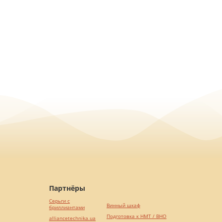
Партнёры
Серьги с
Винный шкаф
бриллиантами
Подготовка к НМТ / ВНО
alliancetechnika.ua