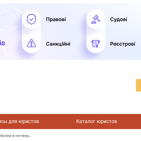
исы для юристов
Каталог юристов
білем в нетвер...