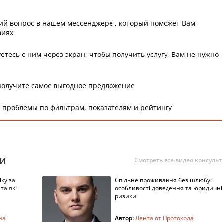
ий вопрос в нашем мессенджере , который поможет Вам
виях
етесь с ним через экран, чтобы получить услугу, Вам не нужно
получите самое выгодное предложение
 проблемы по фильтрам, показателям и рейтингу
ии
Смотреть все видео консуль
ку за
Спільне проживання без шлюбу:
та які
особливості доведення та юридичні
ризики
на
Автор:
Лента от Протокола