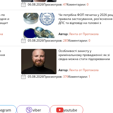
06.08.2026
Просмотров:
47
Коментарии:
0
 по
Чи потрібна ФОП печатка у 2026 роц
одня и
правила застосування, роз'яснення
защит
ДПС та відповіді на головні з
на
Автор:
Лента от Протокола
05.08.2026
Просмотров:
285
Коментарии:
0
о
Особливості захисту у
ення
кримінальному провадженні: як зі
свідка можна стати підозрюваним
Автор:
Лента от Протокола
05.08.2026
Просмотров:
376
Коментарии:
1
legram
viber
youtube