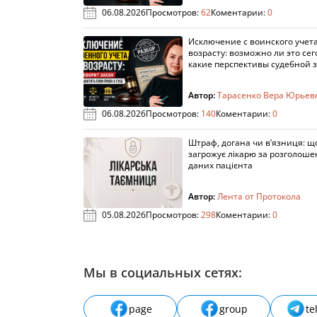
06.08.2026
Просмотров:
62
Коментарии:
0
Исключение с воинского учета
возрасту: возможно ли это сег
какие перспективы судебной 
Автор:
Тарасенко Вера Юрьев
06.08.2026
Просмотров:
140
Коментарии:
0
Штраф, догана чи в’язниця: щ
загрожує лікарю за розголош
даних пацієнта
Автор:
Лента от Протокола
05.08.2026
Просмотров:
298
Коментарии:
0
Мы в социальных сетях:
page
group
te