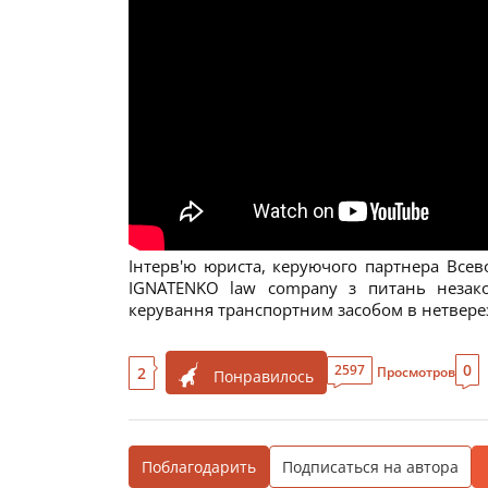
Інтерв'ю юриста, керуючого партнера Всев
IGNATENKO law company з питань незакон
керування транспортним засобом в нетверез
0
2597
2
Просмотров
Понравилось
Поблагодарить
Подписаться на автора