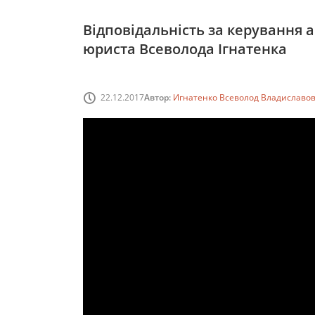
Відповідальність за керування 
юриста Всеволода Ігнатенка
22.12.2017
Автор:
Игнатенко Всеволод Владиславо