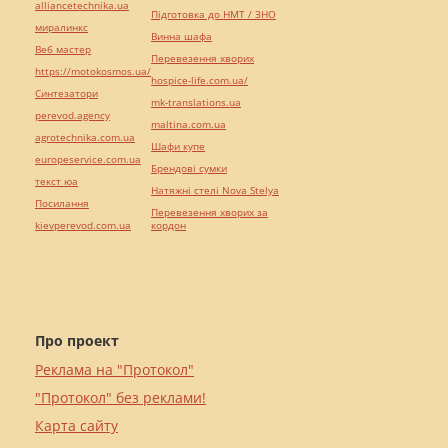
alliancetechnika.ua
Підготовка до НМТ / ЗНО
миралинкс
Винна шафа
Веб мастер
Перевезення хворих
https://motokosmos.ua/
hospice-life.com.ua/
Синтезатори
mk-translations.ua
perevod.agency
maltina.com.ua
agrotechnika.com.ua
Шафи купе
europeservice.com.ua
Брендові сумки
текст юа
Натяжні стелі Nova Stelya
Посилання
Перевезення хворих за
kievperevod.com.ua
кордон
Про проект
Реклама на "Протокол"
"Протокол" без реклами!
Карта сайту