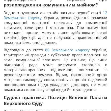
розпорядження комунальним майном?
Згідно з пунктами «а» та «б» частини першої статті
12
Земельного кодексу
України, розпорядження землями
комунальної власності належить до компетенції
сільських, селищних і міських рад. При цьому їхні
виконавчі органи можуть лише здійснювати певні
технічні функції, але не набувають правомочностей
власника земельної ділянки.
Відповідно до статті
80
Земельного кодексу
України,
територіальні громади є суб’єктами права власності на
землі комунальної власності. Це означає, що лише
відповідна рада може виступати стороною в
матеріально-правових відносинах, пов’язаних із
розпорядженням землею. Відтак, виконавчий орган
місцевого самоврядування, навіть якщо він наділений
повноваженнями щодо укладення договору, не може
вважатися стороною у спорі щодо його укладення.
Судова практика: Позиція Великої Палати
Верховного Суду