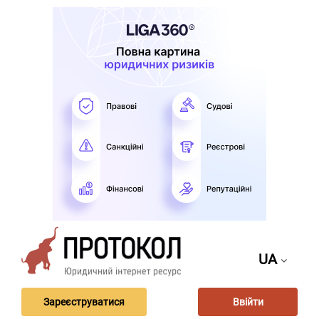
UA
Зареєструватися
Ввійти