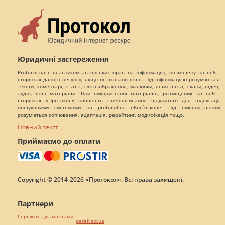
Юридичні застереження
Protocol.ua є власником авторських прав на інформацію, розміщену на веб -
сторінках даного ресурсу, якщо не вказано інше. Під інформацією розуміються
тексти, коментарі, статті, фотозображення, малюнки, ящик-шота, скани, відео,
аудіо, інші матеріали. При використанні матеріалів, розміщених на веб -
сторінках «Протокол» наявність гіперпосилання відкритого для індексації
пошуковими системами на protocol.ua обов`язкове. Під використанням
розуміється копіювання, адаптація, рерайтинг, модифікація тощо.
Повний текст
Приймаємо до оплати
Copyright © 2014-2026 «Протокол». Всі права захищені.
Партнери
Сережки з діамантами
pereklad.ua