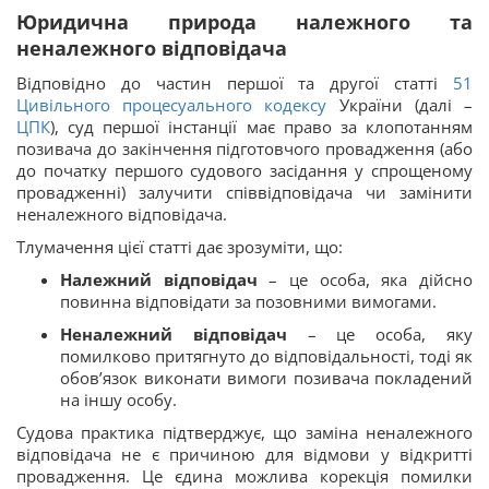
Юридична природа належного та
неналежного відповідача
Відповідно до частин першої та другої статті
51
Цивільного процесуального кодексу
України (далі –
ЦПК
), суд першої інстанції має право за клопотанням
позивача до закінчення підготовчого провадження (або
до початку першого судового засідання у спрощеному
провадженні) залучити співвідповідача чи замінити
неналежного відповідача.
Тлумачення цієї статті дає зрозуміти, що:
Належний відповідач
– це особа, яка дійсно
повинна відповідати за позовними вимогами.
Неналежний відповідач
– це особа, яку
помилково притягнуто до відповідальності, тоді як
обов’язок виконати вимоги позивача покладений
на іншу особу.
Судова практика підтверджує, що заміна неналежного
відповідача не є причиною для відмови у відкритті
провадження. Це єдина можлива корекція помилки