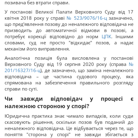
позивача без втрати справи.
У постанові Великої Палати Верховного Суду від 17
квітня 2018 року у справі
№ 523/9076/16-ц
зазначено,
що пред’явлення позову до неналежного відповідача не
призводить до автоматичної відмови в позові, а
потребує корекції відповідно до норм
ЦПК
. Іншими
словами, суд не просто "відкидає" позов, а надає
механізм його виправлення.
Аналогічна позиція була висловлена у постанові
Верховного Суду від 19 серпня 2020 року (справа
№
201/16327/16-ц
), де зазначено, що заміна неналежного
відповідача – це частина судового процесу, яка
спрямована на забезпечення правильного розгляду
справи по суті.
Чи завжди відповідач у процесі є
належною стороною у спорі?
Юридична практика знає чимало випадків, коли суди
скасовують рішення, оскільки позов був поданий до
неналежного відповідача. Це відбувається через те, що
поняття "сторона у спорі" не завжди збігається з