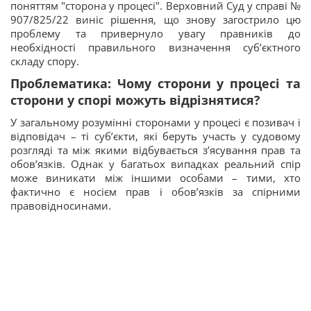
поняттям "сторона у процесі". Верховний Суд у справі №
907/825/22 виніс рішення, що знову загострило цю
проблему та привернуло увагу правників до
необхідності правильного визначення суб’єктного
складу спору.
Проблематика: Чому сторони у процесі та
сторони у спорі можуть відрізнятися?
У загальному розумінні сторонами у процесі є позивач і
відповідач – ті суб’єкти, які беруть участь у судовому
розгляді та між якими відбувається з’ясування прав та
обов’язків. Однак у багатьох випадках реальний спір
може виникати між іншими особами – тими, хто
фактично є носієм прав і обов’язків за спірними
правовідносинами.