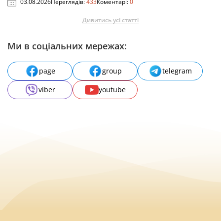
03.08.2026
Переглядів:
433
Коментарі:
0
Дивитись усі статті
Ми в соціальних мережах:
page
group
telegram
viber
youtube