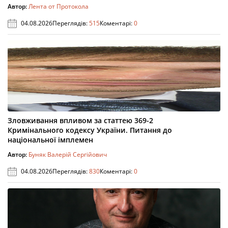
Автор:
Лента от Протокола
04.08.2026
Переглядів:
515
Коментарі:
0
Зловживання впливом за статтею 369-2
Кримінального кодексу України. Питання до
національної імплемен
Автор:
Буняк Валерій Сергійович
04.08.2026
Переглядів:
830
Коментарі:
0