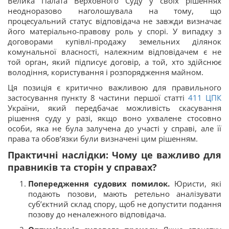
Велика Палата Верховного Суду у своїх рішеннях
неодноразово наголошувала на тому, що
процесуальний статус відповідача не завжди визначає
його матеріально-правову роль у спорі. У випадку з
договорами купівлі-продажу земельних ділянок
комунальної власності, належним відповідачем є не
той орган, який підписує договір, а той, хто здійснює
володіння, користування і розпорядження майном.
Ця позиція є критично важливою для правильного
застосування пункту 8 частини першої статті
411
ЦПК
України, який передбачає можливість скасування
рішення суду у разі, якщо воно ухвалене стосовно
особи, яка не була залучена до участі у справі, але її
права та обов’язки були визначені цим рішенням.
Практичні наслідки: Чому це важливо для
правників та сторін у справах?
Попередження судових помилок.
Юристи, які
подають позови, мають ретельно аналізувати
суб’єктний склад спору, щоб не допустити подання
позову до неналежного відповідача.