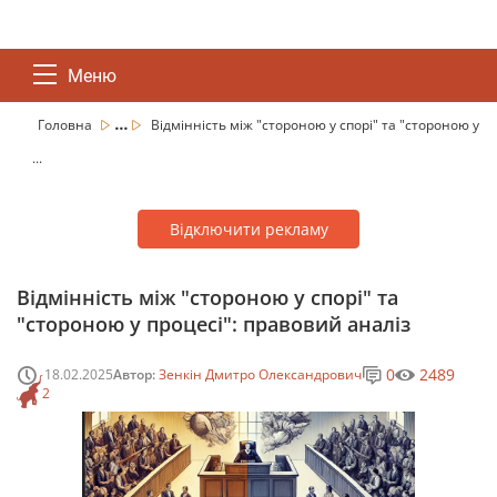
Меню
...
Головна
Відмінність між "стороною у спорі" та "стороною у
...
Відключити рекламу
Відмінність між "стороною у спорі" та
"стороною у процесі": правовий аналіз
0
2489
18.02.2025
Автор:
Зенкін Дмитро Олександрович
2