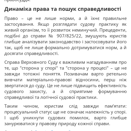
Динаміка права та пошук справедливості
Право – це не лише норми, а й їхнє правильне
застосування. Якщо розглядати судову практику як
живий організм, то її розвиток неминучий. Прецеденти,
подібні до справи № 907/825/22, змушують юристів
глибше аналізувати законодавство і застосовувати його
так, щоб не лише формально дотримуватися норм, а й
досягати справедливості.
Справа Верховного Суду є важливим нагадуванням про
те, що "сторона у спорі" та "сторона у процесі" – це не
завжди тотожні поняття. Позивачам варто ретельно
вивчати матеріально-правові відносини, перш ніж
звертатися до суду. Це не лише підвищить ефективність
судового захисту, а й сприятиме формуванню
справедливої та логічної судової практики.
Таким чином, юристам слід завжди пам’ятати:
процесуальний статус ще не означає належність у спорі.
І щоб уникнути судових помилок, варто глибше
занурюватися у правову природу кожної справи.