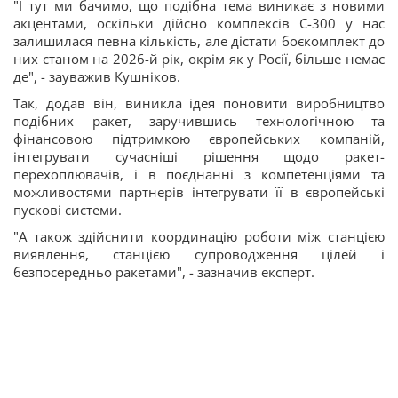
"І тут ми бачимо, що подібна тема виникає з новими
акцентами, оскільки дійсно комплексів С-300 у нас
залишилася певна кількість, але дістати боєкомплект до
них станом на 2026-й рік, окрім як у Росії, більше немає
де", - зауважив Кушніков.
Так, додав він, виникла ідея поновити виробництво
подібних ракет, заручившись технологічною та
фінансовою підтримкою європейських компаній,
інтегрувати сучасніші рішення щодо ракет-
перехоплювачів, і в поєднанні з компетенціями та
можливостями партнерів інтегрувати її в європейські
пускові системи.
"А також здійснити координацію роботи між станцією
виявлення, станцією супроводження цілей і
безпосередньо ракетами", - зазначив експерт.