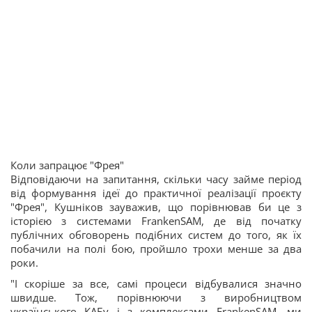
Коли запрацює "Фрея"
Відповідаючи на запитання, скільки часу займе період
від формування ідеї до практичної реалізації проєкту
"Фрея", Кушніков зауважив, що порівнював би це з
історією з системами FrankenSAM, де від початку
публічних обговорень подібних систем до того, як їх
побачили на полі бою, пройшло трохи менше за два
роки.
"І скоріше за все, самі процеси відбувалися значно
швидше. Тож, порівнюючи з виробництвом
українського КАБу і з комплексами FrankenSAM, ми