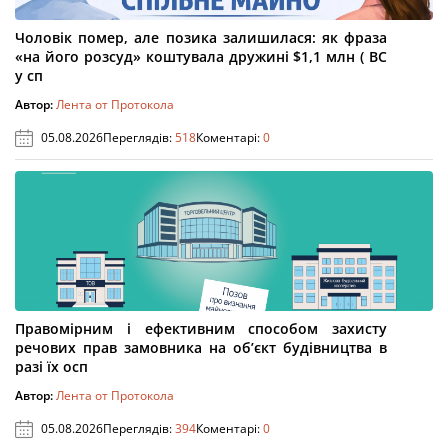
Чоловік помер, але позика залишилася: як фраза
«на його розсуд» коштувала дружині $1,1 млн ( ВС
у сп
Автор:
Лента от Протокола
05.08.2026
Переглядів:
518
Коментарі:
0
Правомірним і ефективним способом захисту
речових прав замовника на об’єкт будівництва в
разі їх осп
Автор:
Лента от Протокола
05.08.2026
Переглядів:
394
Коментарі:
0