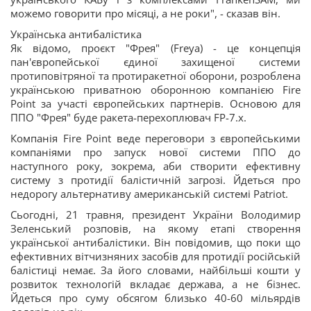
можемо говорити про місяці, а не роки", - сказав він.
Українська антибалістика
Як відомо, проєкт "Фрея" (Freya) - це концепція
пан'європейської єдиної захищеної системи
протиповітряної та протиракетної оборони, розроблена
українською приватною оборонною компанією Fire
Point за участі європейських партнерів. Основою для
ППО "Фрея" буде ракета-перехоплювач FP-7.х.
Компанія Fire Point веде переговори з європейськими
компаніями про запуск нової системи ППО до
наступного року, зокрема, аби створити ефективну
систему з протидії балістичній загрозі. Йдеться про
недорогу альтернативу американській системі Patriot.
Сьогодні, 21 травня, президент України Володимир
Зеленський розповів, на якому етапі створення
української антибалістики. Він повідомив, що поки що
ефективних вітчизняних засобів для протидії російській
балістиці немає. За його словами, найбільші кошти у
розвиток технологій вкладає держава, а не бізнес.
Йдеться про суму обсягом близько 40-60 мільярдів