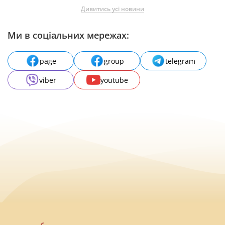
Дивитись усі новини
Ми в соціальних мережах:
page
group
telegram
viber
youtube