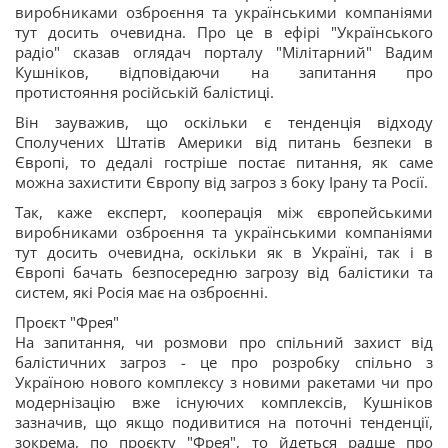
виробниками озброєння та українськими компаніями
тут досить очевидна. Про це в ефірі "Українського
радіо" сказав оглядач порталу "Мілітарний" Вадим
Кушніков, відповідаючи на запитання про
протистояння російській балістиці.
Він зауважив, що оскільки є тенденція відходу
Сполучених Штатів Америки від питань безпеки в
Європі, то дедалі гостріше постає питання, як саме
можна захистити Європу від загроз з боку Ірану та Росії.
Так, каже експерт, кооперація між європейськими
виробниками озброєння та українськими компаніями
тут досить очевидна, оскільки як в Україні, так і в
Європі бачать безпосередню загрозу від балістики та
систем, які Росія має на озброєнні.
Проєкт "Фрея"
На запитання, чи розмови про спільний захист від
балістичних загроз - це про розробку спільно з
Україною нового комплексу з новими ракетами чи про
модернізацію вже існуючих комплексів, Кушніков
зазначив, що якщо подивитися на поточні тенденції,
зокрема, по проєкту "Фрея", то йдеться радше про