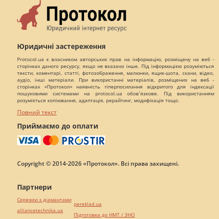
Юридичні застереження
Protocol.ua є власником авторських прав на інформацію, розміщену на веб -
сторінках даного ресурсу, якщо не вказано інше. Під інформацією розуміються
тексти, коментарі, статті, фотозображення, малюнки, ящик-шота, скани, відео,
аудіо, інші матеріали. При використанні матеріалів, розміщених на веб -
сторінках «Протокол» наявність гіперпосилання відкритого для індексації
пошуковими системами на protocol.ua обов`язкове. Під використанням
розуміється копіювання, адаптація, рерайтинг, модифікація тощо.
Повний текст
Приймаємо до оплати
Copyright © 2014-2026 «Протокол». Всі права захищені.
Партнери
Сережки з діамантами
pereklad.ua
alliancetechnika.ua
Підготовка до НМТ / ЗНО