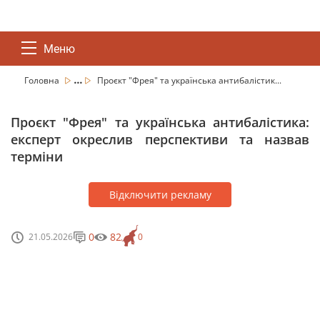
Меню
...
Головна
Проєкт "Фрея" та українська антибалістик...
Проєкт "Фрея" та українська антибалістика:
експерт окреслив перспективи та назвав
терміни
Відключити рекламу
0
82
21.05.2026
0