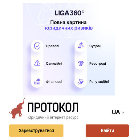
UA
Зареєструватися
Ввійти