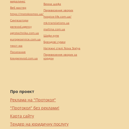
миралинкс
Винна шафа
Веб мастер
Перевезення хворих
https://motokosmos.ua/
hospice-life.com.ua/
Синтезатори
mk-translations.ua
perevod.agency
maltina.com.ua
agrotechnika.com.ua
Шафи купе
europeservice.com.ua
Брендові сумки
текст юа
Натяжні стелі Nova Stelya
Посилання
Перевезення хворих за
kievperevod.com.ua
кордон
Про проект
Реклама на "Протокол"
"Протокол" без реклами!
Карта сайту
Тендер на юридичну послугу