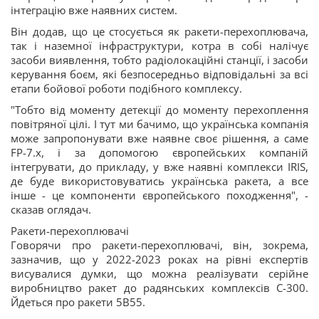
інтеграцію вже наявних систем.
Він додав, що це стосується як ракети-перехоплювача,
так і наземної інфраструктури, котра в собі налічує
засоби виявлення, тобто радіолокаційні станції, і засоби
керування боєм, які безпосередньо відповідальні за всі
етапи бойової роботи подібного комплексу.
"Тобто від моменту детекції до моменту перехоплення
повітряної цілі. І тут ми бачимо, що українська компанія
може запропонувати вже наявне своє рішення, а саме
FP-7.х, і за допомогою європейських компаній
інтегрувати, до прикладу, у вже наявні комплекси IRIS,
де буде використовуватись українська ракета, а все
інше - це компоненти європейського походження", -
сказав оглядач.
Ракети-перехоплювачі
Говорячи про ракети-перехоплювачі, він, зокрема,
зазначив, що у 2022-2023 роках на рівні експертів
висувалися думки, що можна реалізувати серійне
виробництво ракет до радянських комплексів С-300.
Йдеться про ракети 5В55.