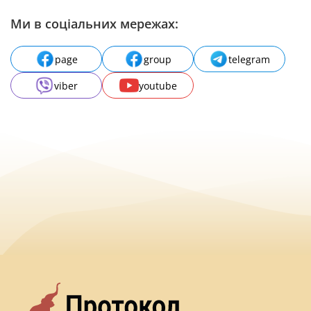
Ми в соціальних мережах:
page
group
telegram
viber
youtube