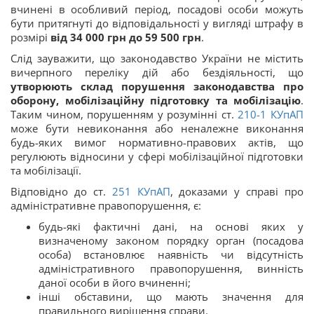
вчинені в особливий період, посадові особи можуть
бути притягнуті до відповідальності у вигляді штрафу в
розмірі
від 34 000 грн до 59 500 грн
.
Слід зауважити, що законодавство України не містить
вичерпного переліку дій або бездіяльності, що
утворюють склад порушення законодавства про
оборону, мобілізаційну підготовку та мобілізацію
.
Таким чином, порушенням у розумінні ст.
210-1
КУпАП
може бути невиконання або неналежне виконання
будь-яких вимог нормативно-правових актів, що
регулюють відносини у сфері мобілізаційної підготовки
та мобілізації.
Відповідно до ст.
251
КУпАП
, доказами у справі про
адміністративне правопорушення, є:
будь-які фактичні дані, на основі яких у
визначеному законом порядку орган (посадова
особа) встановлює наявність чи відсутність
адміністративного правопорушення, винність
даної особи в його вчиненні;
інші обставини, що мають значення для
правильного вирішення справи.