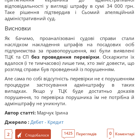
відповідальності у вигляді штрафу в сумі 34 000 грн.
Таке рішення підтвердив і Сьомий апеляційний
адміністративний суд.
Висновки
Як бачимо, проаналізовані судові справи стали
наслідком накладення штрафів на посадових осіб
підприємства за правопорушення, які були виявлені
ТЦК та СП
без проведення перевірки
. Оскаржити їх
вдалося (і те тимчасово) лише тим, хто зміг довести, що
розгляд справи був проведений із порушенням.
Але сама по собі відсутність перевірки не є порушенням
процедури застосування адмінштрафу в таких
випадках. Якщо у ТЦК буде достатньо доказів
порушення, то перевірка порушника їм не потрібна й
адмінштрафу не уникнути.
Автор статті:
Марчук Ірина
Джерело :
Дебет - Кредит
0
1425
2
Переглядів
Коментарі
Сподобалося