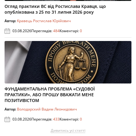
Огляд практики ВС від Ростислава Кравця, що
опублікована з 25 по 31 липня 2026 року
Автор:
Кравець Ростислав Юрійович
03.08.2026
Переглядів:
484
Коментарі:
0
ФУНДАМЕНТАЛЬНА ПРОБЛЕМА «СУДОВОЇ
ПРАКТИКИ», АБО ПРОШУ ВВАЖАТИ МЕНЕ
ПОЗИТИВІСТОМ
Автор:
Володарский Вадим Леонидович
03.08.2026
Переглядів:
433
Коментарі:
0
Дивитись усі статті