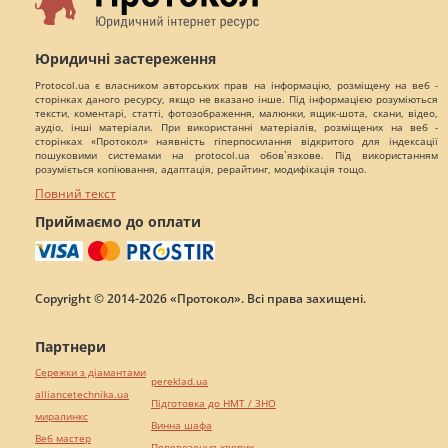
Юридичні застереження
Protocol.ua є власником авторських прав на інформацію, розміщену на веб -
сторінках даного ресурсу, якщо не вказано інше. Під інформацією розуміються
тексти, коментарі, статті, фотозображення, малюнки, ящик-шота, скани, відео,
аудіо, інші матеріали. При використанні матеріалів, розміщених на веб -
сторінках «Протокол» наявність гіперпосилання відкритого для індексації
пошуковими системами на protocol.ua обов`язкове. Під використанням
розуміється копіювання, адаптація, рерайтинг, модифікація тощо.
Повний текст
Приймаємо до оплати
Copyright © 2014-2026 «Протокол». Всі права захищені.
Партнери
Сережки з діамантами
pereklad.ua
alliancetechnika.ua
Підготовка до НМТ / ЗНО
миралинкс
Винна шафа
Веб мастер
Перевезення хворих