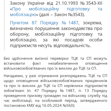
Закону України від 21.10.1993 №3543-XII
«
Про мобілізаційну підготовку та
мобілізацію
» (далі – Закон №3543).
Пунктом 87 Порядку №1487
, зокрема,
визначено порушення законодавства про
оборону, мобілізаційну підготовку та
мобілізацію, за які посадові особи
підприємств несуть відповідальність.
Без здійснення виїзної перевірки ТЦК та СП можуть
встановити факт незабезпечення оповіщення
військовозобов’язаних про їх виклик до ТЦК та СП.
Нагадаємо, у разі отримання розпоряджень ТЦК та СП
щодо оповіщення військовозобов’язаних працівників
та про їх виклик до ТЦК та СП керівники підприємств
зобов’язані (п. 47 Порядку №1487, п. 13 Порядку
проведення призову громадян на військову службу під
час мобілізації, на особливий період, затвердженого
постановою КМУ від 16.05.2024 №560):