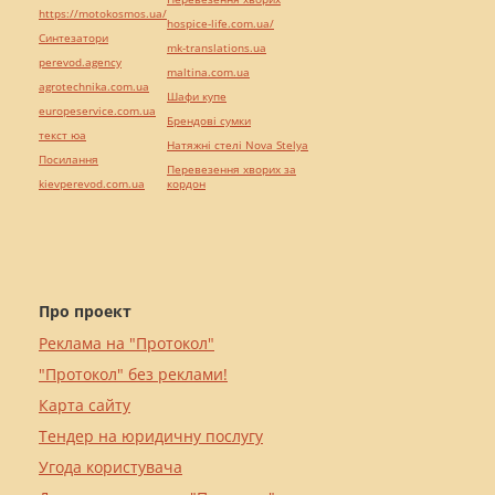
https://motokosmos.ua/
hospice-life.com.ua/
Синтезатори
mk-translations.ua
perevod.agency
maltina.com.ua
agrotechnika.com.ua
Шафи купе
europeservice.com.ua
Брендові сумки
текст юа
Натяжні стелі Nova Stelya
Посилання
Перевезення хворих за
kievperevod.com.ua
кордон
Про проект
Реклама на "Протокол"
"Протокол" без реклами!
Карта сайту
Тендер на юридичну послугу
Угода користувача