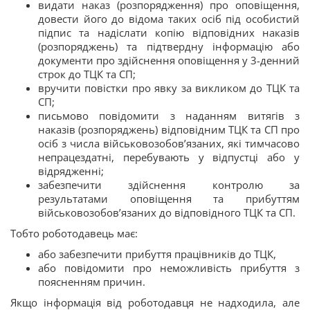
видати наказ (розпорядження) про оповіщення,
довести його до відома таких осіб під особистий
підпис та надіслати копію відповідних наказів
(розпоряджень) та підтвердну інформацію або
документи про здійснення оповіщення у 3-денний
строк до ТЦК та СП;
вручити повістки про явку за викликом до ТЦК та
СП;
письмово повідомити з наданням витягів з
наказів (розпоряджень) відповідним ТЦК та СП про
осіб з числа військовозобов’язаних, які тимчасово
непрацездатні, перебувають у відпустці або у
відрядженні;
забезпечити здійснення контролю за
результатами оповіщення та прибуттям
військовозобов’язаних до відповідного ТЦК та СП.
Тобто роботодавець має:
або забезпечити прибуття працівників до ТЦК,
або повідомити про неможливість прибуття з
поясненням причин.
Якщо інформація від роботодавця не надходила, але