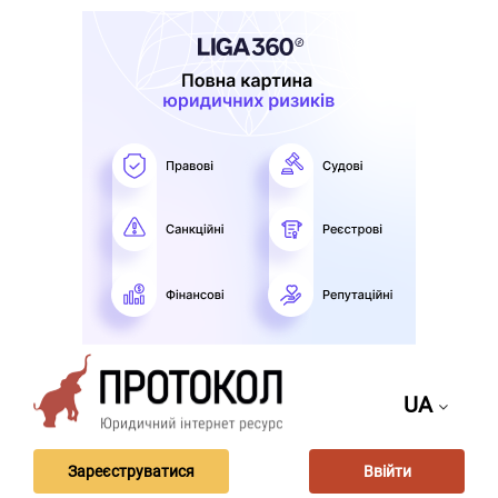
UA
Зареєструватися
Ввійти