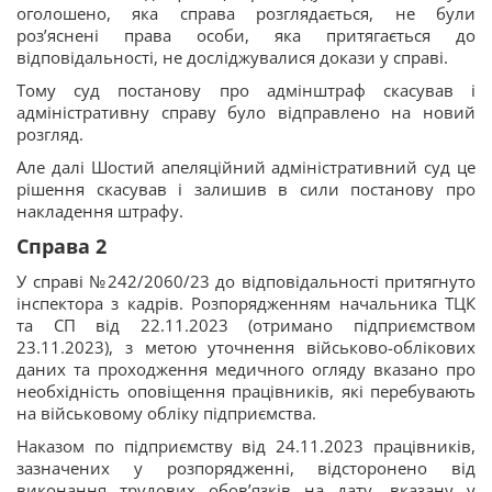
оголошено, яка справа розглядається, не були
роз’яснені права особи, яка притягається до
відповідальності, не досліджувалися докази у справі.
Тому суд постанову про адмінштраф скасував і
адміністративну справу було відправлено на новий
розгляд.
Але далі Шостий апеляційний адміністративний суд це
рішення скасував і залишив в сили постанову про
накладення штрафу.
Справа 2
У справі №242/2060/23 до відповідальності притягнуто
інспектора з кадрів. Розпорядженням начальника ТЦК
та СП від 22.11.2023 (отримано підприємством
23.11.2023), з метою уточнення військово-облікових
даних та проходження медичного огляду вказано про
необхідність оповіщення працівників, які перебувають
на військовому обліку підприємства.
Наказом по підприємству від 24.11.2023 працівників,
зазначених у розпорядженні, відсторонено від
виконання трудових обов’язків на дату, вказану у