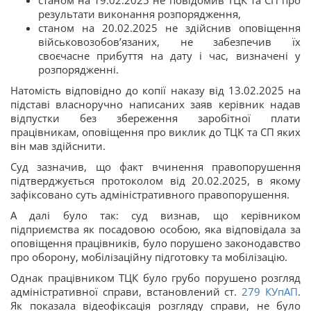
станом на 19.02.2025 не повідомив ТЦК та СП про
результати виконання розпорядження,
станом на 20.02.2025 не здійснив оповіщення
військовозобов’язаних, не забезпечив їх
своєчасне прибуття на дату і час, визначені у
розпорядженні.
Натомість відповідно до копії наказу від 13.02.2025 на
підставі власноручно написаних заяв керівник надав
відпустки без збереження заробітної плати
працівникам, оповіщення про виклик до ТЦК та СП яких
він мав здійснити.
Суд зазначив, що факт вчинення правопорушення
підтверджується протоколом від 20.02.2025, в якому
зафіксовано суть адміністративного правопорушення.
А далі було так: суд визнав, що керівником
підприємства як посадовою особою, яка відповідала за
оповіщення працівників, було порушено законодавство
про оборону, мобілізаційну підготовку та мобілізацію.
Однак працівником ТЦК було грубо порушено розгляд
адміністративної справи, встановлений ст.
279
КУпАП
.
Як показала відеофіксація розгляду справи, не було