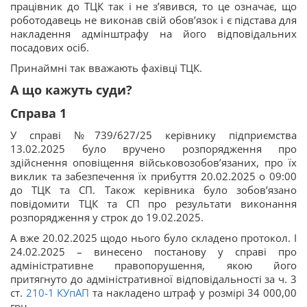
працівник до ТЦК так і не з’явився, то це означає, що
роботодавець не виконав свій обов’язок і є підстава для
накладення адмінштрафу на його відповідальних
посадових осіб.
Принаймні так вважають фахівці ТЦК.
А що кажуть суди?
Справа 1
У справі №739/627/25 керівнику підприємства
13.02.2025 було вручено розпорядження про
здійснення оповіщення військовозобов’язаних, про їх
виклик та забезпечення їх прибуття 20.02.2025 о 09:00
до ТЦК та СП. Також керівника було зобов’язано
повідомити ТЦК та СП про результати виконання
розпорядження у строк до 19.02.2025.
А вже 20.02.2025 щодо нього було складено протокол. І
24.02.2025 – винесено постанову у справі про
адміністративне правопорушення, якою його
притягнуто до адміністративної відповідальності за ч. 3
ст.
210-1
КУпАП
та накладено штраф у розмірі 34 000,00
грн.