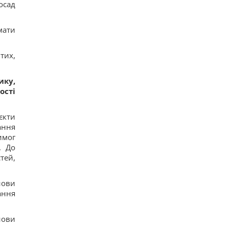
осад
мати
тих,
ику,
ості
єкти
ання
имог
. До
тей,
нови
ання
нови