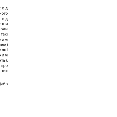
 від
ного
 від
ення
коли
такі
сним
чем)
явні
 ним
ть).
 про
ьних
(або