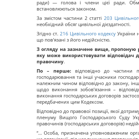
ради) — голова і члени цієї ради. Об
встановлюються законом.
За змістом частини 2 статті
203
Цивільног
необхідний обсяг цивільної дієздатності.
Згідно ст.
216
Цивільного кодексу
України н
що пов'язані з його недійсністю.
З огляду на зазначене вище, пропоную 
яку може використовувати відповідач дл
правочину
.
По – перше:
відповідно до частини пе
господарювання та інші учасники господар
належним чином відповідно до закону, інши
щодо виконання зобов’язання – відпові
виконання господарських договорів застос
передбачених цим Кодексом.
Відповідно до правової позиції, якої дотри
пленуму Вищого Господарського Суду Ук
правочинів (господарських договорів) неді
“... Особа, призначена уповноваженим орг