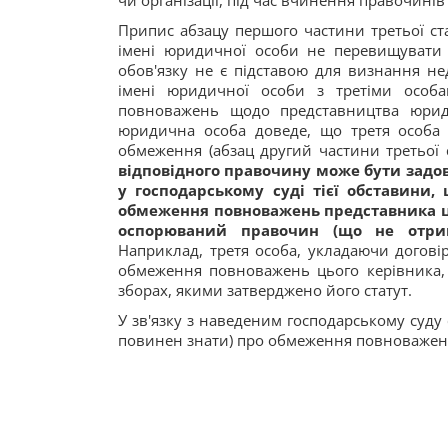
чи організації, під час вчинення правочинів 
Припис абзацу першого частини третьої ста
імені юридичної особи не перевищувати
обов'язку не є підставою для визнання н
імені юридичної особи з третіми особа
повноважень щодо представництва юрид
юридична особа доведе, що третя особа 
обмеження (абзац другий частини третьої с
відповідного правочину може бути задо
у господарському суді тієї обставини,
обмеження повноважень представника ці
оспорюваний правочин (що не отрим
Наприклад, третя особа, укладаючи догові
обмеження повноважень цього керівника, о
зборах, якими затверджено його статут.
У зв'язку з наведеним господарському суду 
повинен знати) про обмеження повноважень 