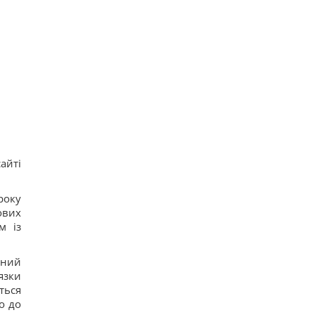
айті
року
ових
м із
ений
язки
ться
о до