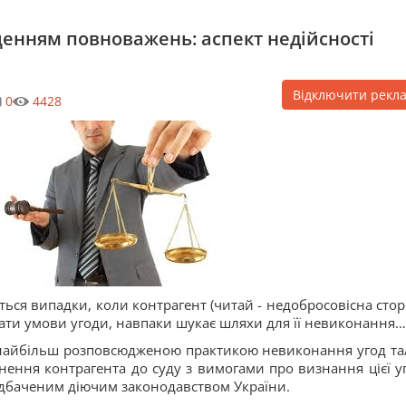
енням повноважень: аспект недійсності
Відключити рекл
0
4428
ься випадки, коли контрагент (читай - недобросовісна стор
ати умови угоди, навпаки шукає шляхи для її невиконання…
о найбільш розповсюдженою практикою невиконання угод та
нення контрагента до суду з вимогами про визнання цієї у
ередбаченим діючим законодавством України.