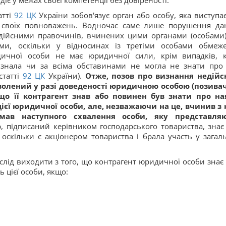
діє у межах своєї компетенції без довіреності.
тті
92
ЦК
України зобов'язує орган або особу, яка виступає
 своїх повноважень. Водночас саме лише порушення да
едійсними правочинів, вчинених цими органами (особами)
ми, оскільки у відносинах із третіми особами обмеж
ичної особи не має юридичної сили, крім випадків, 
знала чи за всіма обставинами не могла не знати про 
татті
92
ЦК
України).
Отже, позов про визнання недій
волений у разі доведеності юридичною особою (позива
 що її контрагент знав або повинен був знати про на
єї юридичної особи, але, незважаючи на це, вчинив з
ав наступного схвалення особи, яку представляю
р, підписаний керівником господарського товариства, знає
скільки є акціонером товариства і брала участь у загал
слід виходити з того, що контрагент юридичної особи знає 
цієї особи, якщо: