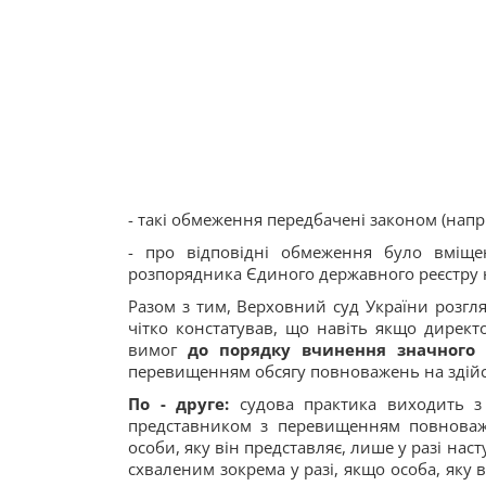
- такі обмеження передбачені законом (напр
- про відповідні обмеження було вміщен
розпорядника Єдиного державного реєстру ю
Разом з тим, Верховний суд України розгл
чітко констатував, що навіть якщо дирек
вимог
до порядку вчинення значного
перевищенням обсягу повноважень на здій
По - друге:
судова практика виходить з 
представником з перевищенням повноваже
особи, яку він представляє, лише у разі на
схваленим зокрема у разі, якщо особа, яку 