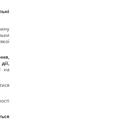
льні
чину
льки
якої
ння,
дії,
ї на
тися
ості
ться