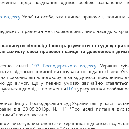
меження щодо поєднання однією особою зазначених п
о кодексу
України особа, яка вчиняє правочин, повинна 
едійсний правочин не створює юридичних наслідків, крім 
розглянути відповідні контраргументи та судову практ
я захисту своєї правової позиції та доведеності дійсн
ршої статті
193
Господарського кодексу
України суб’
ських відносин повинні виконувати господарські зобов’яз
х правових актів, договору, а за відсутності конкретних в
дно до вимог, що у певних умовах звичайно ставляться
овуються відповідні положення
ЦК
з урахуванням особливос
мується Вищий Господарський Суд України так і у п.3.3 Поста
раїни від 29.05.2013р. № 11 “Про деякі питання визн
йсними” прямо вказано:
аном виконуючим обов'язки керівника підприємства, уста