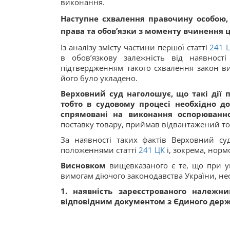
виконання.
Наступне схвалення правочину особою, 
права та обов’язки з моменту вчинення 
Із аналізу змісту частини першої статті
241
в обов’язкову залежність від наявност
підтвердженням такого схвалення закон ви
його було укладено.
Верховний суд наголошує, що такі дії 
тобто в судовому процесі необхідно д
спрямовані на виконання оспорюванно
поставку товару, приймав відвантажений това
За наявності таких фактів Верховний су
положеннями статті
241
ЦК
і, зокрема, норм
Висновком
вищевказаного є те, що при ук
вимогам діючого законодавства України, не
1. наявність зареєстрованого належн
відповідним документом з Єдиного держ