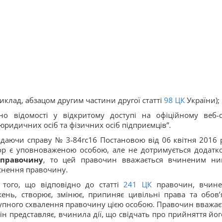
иклад, абзацом другим частини другої статті
98
ЦК
України);
о відомості у відкритому доступі на офіційному веб-с
ридичних осіб та фізичних осіб підприємців”.
ядаючи справу № 3-84гс16 Постановою від 06 квітня 2016 
тор є уповноваженою особою, але не дотримується додатк
 правочину
, то цей правочин вважається вчиненим ни
снення правочину.
того, що відповідно до статті
241
ЦК
правочин, вчин
нь, створює, змінює, припиняє цивільні права та обов’
ступного схвалення правочину цією особою. Правочин вважає
він представляє, вчинила дії, що свідчать про прийняття йог