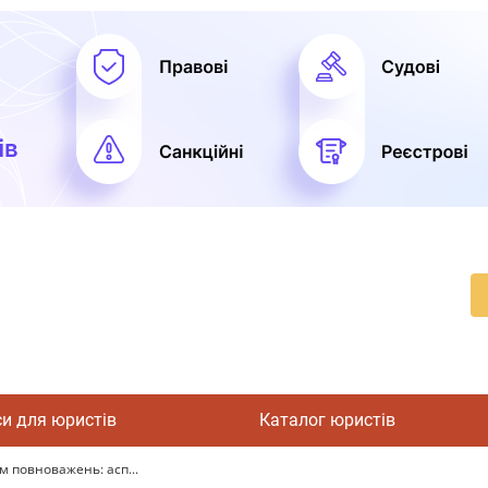
си для юристів
Каталог юристів
 повноважень: асп...