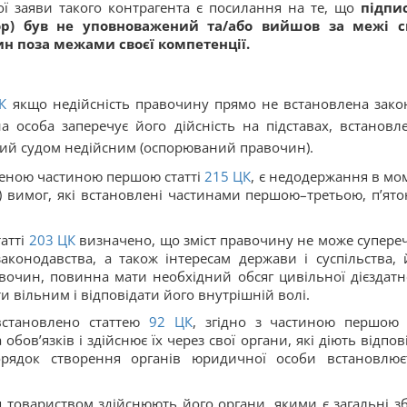
ї заяви такого контрагента є посилання на те, що
підпи
ор) був не уповноважений та/або вийшов за межі с
н поза межами своєї компетенції.
К
якщо недійсність правочину прямо не встановлена зако
на особа заперечує його дійсність на підставах, встановл
ий судом недійсним (оспорюваний правочин).
ченою частиною першою статті
215
ЦК
, є недодержання в мо
вимог, які встановлені частинами першою–третьою, п’ято
атті
203
ЦК
визначено, що зміст правочину не може супере
конодавства, а також інтересам держави і суспільства, 
вочин, повинна мати необхідний обсяг цивільної дієздатно
 вільним і відповідати його внутрішній волі.
встановлено статтею
92
ЦК
, згідно з частиною першою 
бов’язків і здійснює їх через свої органи, які діють відпов
орядок створення органів юридичної особи встановлює
 товариством здійснюють його органи, якими є загальні з