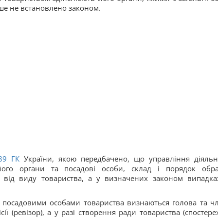
нше не встановлено законом.
89
ГК
України, якою передбачено, що управління діяльн
його органи та посадові особи, склад і порядок обр
о від виду товариства, а у визначених законом випадк
, посадовими особами товариства визнаються голова та ч
сії (ревізор), а у разі створення ради товариства (спостере