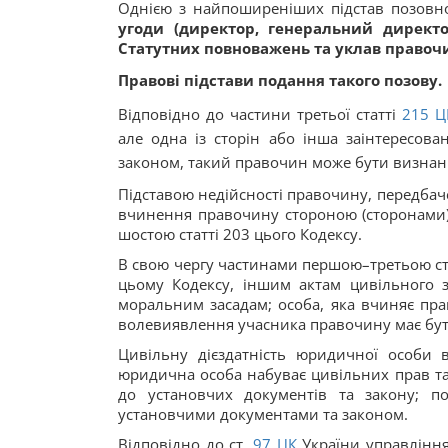
Однією з найпоширеніших підстав позовно
угоди (директор, генеральний директ
Статутних повноважень та уклав правочи
Правові підстави подання такого позову.
Відповідно до частини третьої статті
215
Ц
але одна із сторін або інша заінтересова
законом, такий правочин може бути визнан
Підставою недійсності правочину, передба
вчинення правочину стороною (сторонами) 
шостою статті 203 цього Кодексу.
В свою чергу частинами першою–третьою ст
цьому Кодексу, іншим актам цивільного за
моральним засадам; особа, яка вчиняє пра
волевиявлення учасника правочину має бути
Цивільну дієздатність юридичної особи 
юридична особа набуває цивільних прав та о
до установчих документів та закону; п
установчими документами та законом.
Відповідно до ст.
97
ЦК
України управління