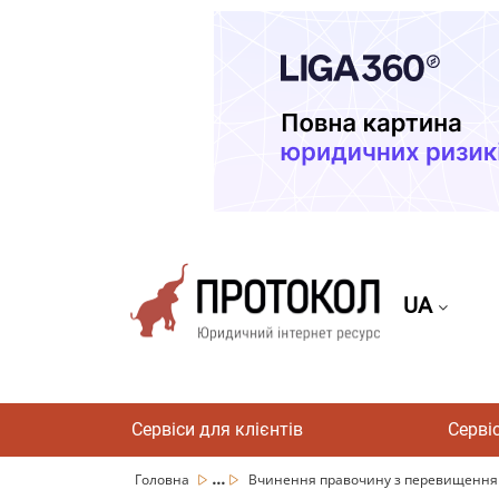
UA
Сервіси для клієнтів
Серві
...
Головна
Вчинення правочину з перевищенням