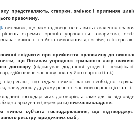
яку представляють, створює, змінює і припиняє циві
цього правочину.
ЦК
випливає, що законодавець не ставить схвалення право
і рішень окремих органів управління товариства, оскі
значає вчинені на його виконання дії особи, в інтересах 
повинні свідчити про прийняття правочину до викона
овести, що Позивач упродовж тривалого часу вчиняв 
го договору
(підписував додаткові угоди і специфікаці
р, здійснював часткову оплату його вартості і.т.і.).
д підкреслює, що судам нижчої ланки необхідно керува
ою, наведеною у другому реченні частини першої цієї статті.
ладанні господарських договорів, а саме для їх відповідн
обхідно врахувати (перевірити)
нижчевикладене:
им чином суб’єкта господарювання, що підтверджує
авного реєстру юридичних осіб ;