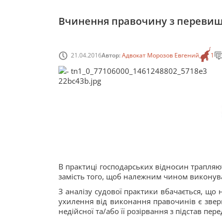
Вчинення правочину з перевищ
21.04.2016
Автор:
Адвокат Морозов Евгений
1
В практиці господарських відносин трапляют
замість того, щоб належним чином виконув
З аналізу судової практики вбачається, щ
ухилення від виконання правочинів є звер
недійсної та/або її розірвання з підстав п