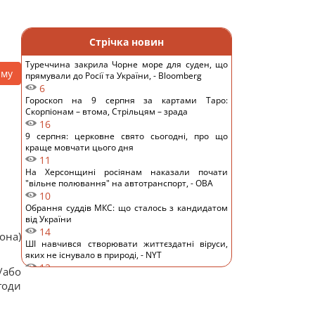
Стрічка новин
Туреччина закрила Чорне море для суден, що
аму
прямували до Росії та України, - Bloomberg
6
Гороскоп на 9 серпня за картами Таро:
Скорпіонам – втома, Стрільцям – зрада
16
9 серпня: церковне свято сьогодні, про що
краще мовчати цього дня
11
На Херсонщині росіянам наказали почати
"вільне полювання" на автотранспорт, - ОВА
10
Обрання суддів МКС: що сталось з кандидатом
від України
14
она)
ШІ навчився створювати життєздатні віруси,
яких не існувало в природі, - NYT
12
/або
Денисенко зізналася, чому насправді поспішає
годи
вийти заміж
14