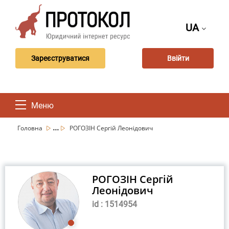
UA
Зареєструватися
Ввійти
Меню
...
Головна
РОГОЗІН Сергій Леонідович
РОГОЗІН Сергій
Леонідович
id : 1514954