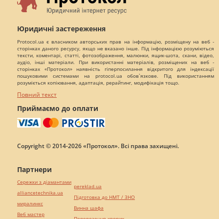
Юридичні застереження
Protocol.ua є власником авторських прав на інформацію, розміщену на веб -
сторінках даного ресурсу, якщо не вказано інше. Під інформацією розуміються
тексти, коментарі, статті, фотозображення, малюнки, ящик-шота, скани, відео,
аудіо, інші матеріали. При використанні матеріалів, розміщених на веб -
сторінках «Протокол» наявність гіперпосилання відкритого для індексації
пошуковими системами на protocol.ua обов`язкове. Під використанням
розуміється копіювання, адаптація, рерайтинг, модифікація тощо.
Повний текст
Приймаємо до оплати
Copyright © 2014-2026 «Протокол». Всі права захищені.
Партнери
Сережки з діамантами
pereklad.ua
alliancetechnika.ua
Підготовка до НМТ / ЗНО
миралинкс
Винна шафа
Веб мастер
Перевезення хворих