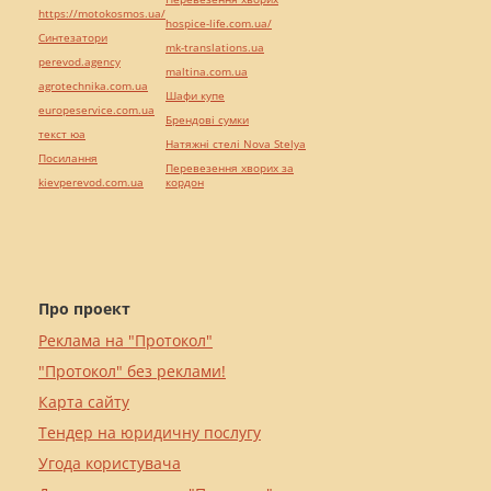
https://motokosmos.ua/
hospice-life.com.ua/
Синтезатори
mk-translations.ua
perevod.agency
maltina.com.ua
agrotechnika.com.ua
Шафи купе
europeservice.com.ua
Брендові сумки
текст юа
Натяжні стелі Nova Stelya
Посилання
Перевезення хворих за
kievperevod.com.ua
кордон
Про проект
Реклама на "Протокол"
"Протокол" без реклами!
Карта сайту
Тендер на юридичну послугу
Угода користувача