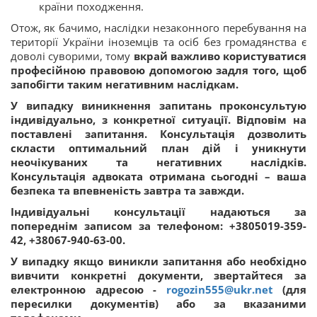
країни походження.
Отож, як бачимо, наслідки незаконного перебування на
території України іноземців та осіб без громадянства є
доволі суворими, тому
вкрай важливо користуватися
професійною правовою допомогою задля того, щоб
запобігти таким негативним наслідкам.
У випадку виникнення запитань проконсультую
індивідуально, з конкретної ситуації. Відповім на
поставлені запитання. Консультація дозволить
скласти оптимальний план дій і уникнути
неочікуваних та негативних наслідків.
Консультація адвоката отримана сьогодні – ваша
безпека та впевненість завтра та завжди.
Індивідуальні консультації надаються за
попереднім записом за телефоном: +3805019-359-
42, +38067-940-63-00.
У випадку якщо виникли запитання або необхідно
вивчити конкретні документи, звертайтеся за
електронною адресою -
rogozin555@ukr.net
(для
пересилки документів) або за вказаними