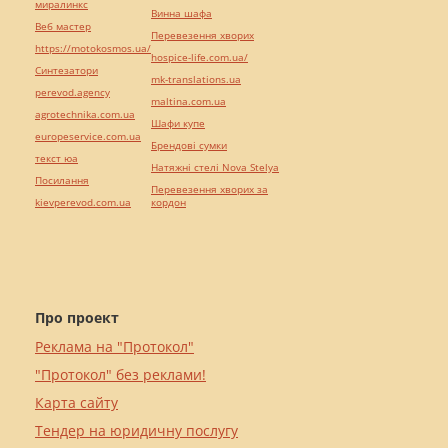
миралинкс
Винна шафа
Веб мастер
Перевезення хворих
https://motokosmos.ua/
hospice-life.com.ua/
Синтезатори
mk-translations.ua
perevod.agency
maltina.com.ua
agrotechnika.com.ua
Шафи купе
europeservice.com.ua
Брендові сумки
текст юа
Натяжні стелі Nova Stelya
Посилання
Перевезення хворих за
kievperevod.com.ua
кордон
Про проект
Реклама на "Протокол"
"Протокол" без реклами!
Карта сайту
Тендер на юридичну послугу