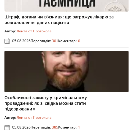
Штраф, догана чи в’язниця: що загрожує лікарю за
розголошення даних пацієнта
Автор:
Лента от Протокола
05.08.2026
Переглядів:
301
Коментарі:
0
Особливості захисту у кримінальному
провадженні: як зі свідка можна стати
підозрюваним
Автор:
Лента от Протокола
05.08.2026
Переглядів:
385
Коментарі:
1