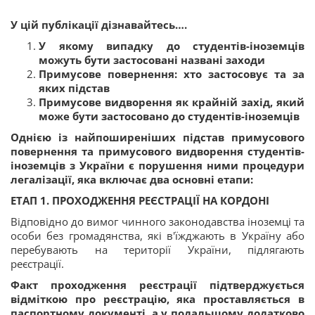
У цій публікації дізнавайтесь….
У якому випадку до студентів-іноземців
можуть бути застосовані названі заходи
Примусове повернення: хто застосовує та за
яких підстав
Примусове видворення як крайній захід, який
може бути застосовано до студентів-іноземців
Однією із найпоширеніших підстав примусового
повернення та примусового видворення студентів-
іноземців з України є порушення ними процедури
легалізації, яка включає два основні етапи:
ЕТАП 1. ПРОХОДЖЕННЯ РЕЄСТРАЦІЇ НА КОРДОНІ
Відповідно до вимог чинного законодавства іноземці та
особи без громадянства, які в'їжджають в Україну або
перебувають на території України, підлягають
реєстрації.
Факт проходження реєстрації підтверджується
відміткою про реєстрацію, яка проставляється в
паспортному документі, а у подальшому додатково