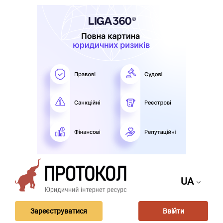
UA
Зареєструватися
Ввійти