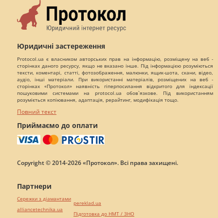
Юридичні застереження
Protocol.ua є власником авторських прав на інформацію, розміщену на веб -
сторінках даного ресурсу, якщо не вказано інше. Під інформацією розуміються
тексти, коментарі, статті, фотозображення, малюнки, ящик-шота, скани, відео,
аудіо, інші матеріали. При використанні матеріалів, розміщених на веб -
сторінках «Протокол» наявність гіперпосилання відкритого для індексації
пошуковими системами на protocol.ua обов`язкове. Під використанням
розуміється копіювання, адаптація, рерайтинг, модифікація тощо.
Повний текст
Приймаємо до оплати
Copyright © 2014-2026 «Протокол». Всі права захищені.
Партнери
Сережки з діамантами
pereklad.ua
alliancetechnika.ua
Підготовка до НМТ / ЗНО