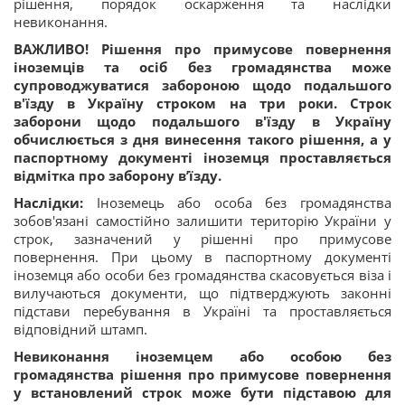
рішення, порядок оскарження та наслідки
невиконання.
ВАЖЛИВО!
Рішення про примусове повернення
іноземців та осіб без громадянства може
супроводжуватися забороною щодо подальшого
в'їзду в Україну строком на три роки. Строк
заборони щодо подальшого в'їзду в Україну
обчислюється з дня винесення такого рішення, а у
паспортному документі іноземця проставляється
відмітка про заборону в’їзду.
Наслідки:
Іноземець або особа без громадянства
зобов'язані самостійно залишити територію України у
строк, зазначений у рішенні про примусове
повернення. При цьому в паспортному документі
іноземця або особи без громадянства скасовується віза і
вилучаються документи, що підтверджують законні
підстави перебування в Україні та проставляється
відповідний штамп.
Невиконання іноземцем або особою без
громадянства рішення про примусове повернення
у встановлений строк може бути підставою для